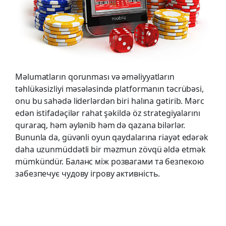
Məlumatların qorunması və əməliyyatların
təhlükəsizliyi məsələsində platformanın təcrübəsi,
onu bu sahədə liderlərdən biri halına gətirib. Mərc
edən istifadəçilər rahat şəkildə öz strategiyalarını
quraraq, həm əylənib həm də qazana bilərlər.
Bununla da, güvənli oyun qaydalarına riayət edərək
daha uzunmüddətli bir məzmun zövqü əldə etmək
mümkündür. Баланс між розвагами та безпекою
забезпечує чудову ігрову активність.