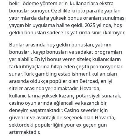
belirli ödeme yöntemlerini kullananlara ekstra
bonuslar sunuyor. Özellikle kripto para ile yapılan
yatırımlarda daha yüksek bonus oranları sunulması
yaygın bir uygulama haline geldi. 2025 yılında, hoş
geldin bonusları sadece ilk yatırımla sınırlı kalmıyor.
Bunlar arasında hoş geldin bonusları, yatırım
bonusları, kayıp bonusları ve sadakat programları
yer alabilir. En iyi bonus veren siteler, kullanıcıların
farklı ihtiyaçlarına hitap eden çeşitli promosyonlar
sunar. Türk gambling establishment kullanıcıları
arasında oldukça popüler olan Betroad, en iyi
siteler arasında yer almaktadır. Hovarda,
kullanıcılarına yüksek kazanç potansiyeli sunarak,
casino oyunlarında eğlenceli ve kazançlı bir
deneyim yaşatmaktadır. Casino severler için
güvenilir ve avantajlı bir seçenek olan Hovarda,
sektördeki popülerliğini your ex geçen gün
artırmaktadır.