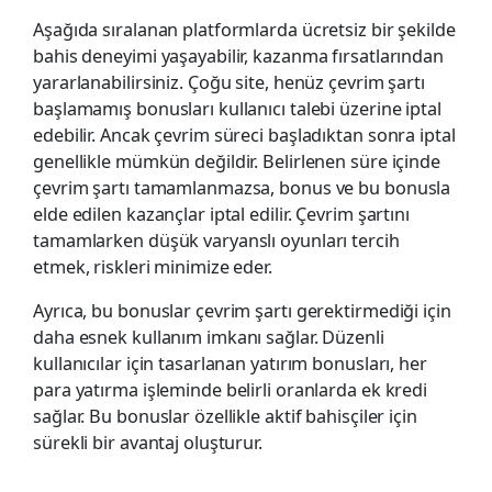
Aşağıda sıralanan platformlarda ücretsiz bir şekilde
bahis deneyimi yaşayabilir, kazanma fırsatlarından
yararlanabilirsiniz. Çoğu site, henüz çevrim şartı
başlamamış bonusları kullanıcı talebi üzerine iptal
edebilir. Ancak çevrim süreci başladıktan sonra iptal
genellikle mümkün değildir. Belirlenen süre içinde
çevrim şartı tamamlanmazsa, bonus ve bu bonusla
elde edilen kazançlar iptal edilir. Çevrim şartını
tamamlarken düşük varyanslı oyunları tercih
etmek, riskleri minimize eder.
Ayrıca, bu bonuslar çevrim şartı gerektirmediği için
daha esnek kullanım imkanı sağlar. Düzenli
kullanıcılar için tasarlanan yatırım bonusları, her
para yatırma işleminde belirli oranlarda ek kredi
sağlar. Bu bonuslar özellikle aktif bahisçiler için
sürekli bir avantaj oluşturur.