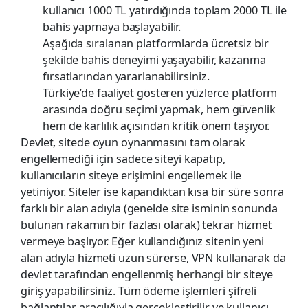
kullanıcı 1000 TL yatırdığında toplam 2000 TL ile
bahis yapmaya başlayabilir.
Aşağıda sıralanan platformlarda ücretsiz bir
şekilde bahis deneyimi yaşayabilir, kazanma
fırsatlarından yararlanabilirsiniz.
Türkiye’de faaliyet gösteren yüzlerce platform
arasında doğru seçimi yapmak, hem güvenlik
hem de karlılık açısından kritik önem taşıyor.
Devlet, sitede oyun oynanmasını tam olarak
engellemediği için sadece siteyi kapatıp,
kullanıcıların siteye erişimini engellemek ile
yetiniyor. Siteler ise kapandıktan kısa bir süre sonra
farklı bir alan adıyla (genelde site isminin sonunda
bulunan rakamın bir fazlası olarak) tekrar hizmet
vermeye başlıyor. Eğer kullandığınız sitenin yeni
alan adıyla hizmeti uzun sürerse, VPN kullanarak da
devlet tarafından engellenmiş herhangi bir siteye
giriş yapabilirsiniz. Tüm ödeme işlemleri şifreli
bağlantılar aracılığıyla gerçekleştirilir ve kullanıcı