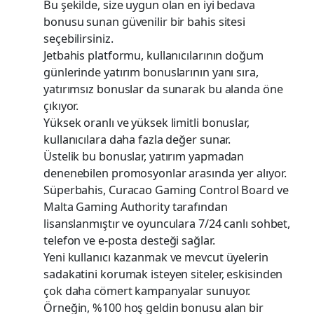
Bu şekilde, size uygun olan en iyi bedava
bonusu sunan güvenilir bir bahis sitesi
seçebilirsiniz.
Jetbahis platformu, kullanıcılarının doğum
günlerinde yatırım bonuslarının yanı sıra,
yatırımsız bonuslar da sunarak bu alanda öne
çıkıyor.
Yüksek oranlı ve yüksek limitli bonuslar,
kullanıcılara daha fazla değer sunar.
Üstelik bu bonuslar, yatırım yapmadan
denenebilen promosyonlar arasında yer alıyor.
Süperbahis, Curacao Gaming Control Board ve
Malta Gaming Authority tarafından
lisanslanmıştır ve oyunculara 7/24 canlı sohbet,
telefon ve e-posta desteği sağlar.
Yeni kullanıcı kazanmak ve mevcut üyelerin
sadakatini korumak isteyen siteler, eskisinden
çok daha cömert kampanyalar sunuyor.
Örneğin, %100 hoş geldin bonusu alan bir