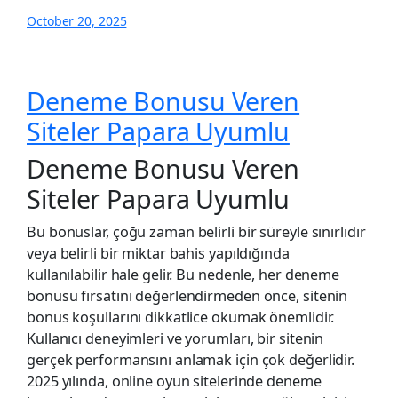
October 20, 2025
Deneme Bonusu Veren
Siteler Papara Uyumlu
Deneme Bonusu Veren
Siteler Papara Uyumlu
Bu bonuslar, çoğu zaman belirli bir süreyle sınırlıdır
veya belirli bir miktar bahis yapıldığında
kullanılabilir hale gelir. Bu nedenle, her deneme
bonusu fırsatını değerlendirmeden önce, sitenin
bonus koşullarını dikkatlice okumak önemlidir.
Kullanıcı deneyimleri ve yorumları, bir sitenin
gerçek performansını anlamak için çok değerlidir.
2025 yılında, online oyun sitelerinde deneme