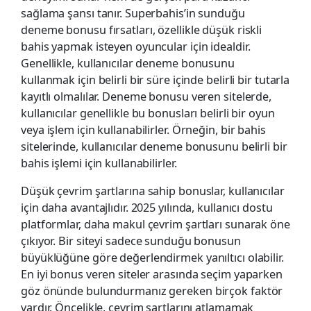
sağlama şansı tanır. Superbahis’in sunduğu
deneme bonusu fırsatları, özellikle düşük riskli
bahis yapmak isteyen oyuncular için idealdir.
Genellikle, kullanıcılar deneme bonusunu
kullanmak için belirli bir süre içinde belirli bir tutarla
kayıtlı olmalılar. Deneme bonusu veren sitelerde,
kullanıcılar genellikle bu bonusları belirli bir oyun
veya işlem için kullanabilirler. Örneğin, bir bahis
sitelerinde, kullanıcılar deneme bonusunu belirli bir
bahis işlemi için kullanabilirler.
Düşük çevrim şartlarına sahip bonuslar, kullanıcılar
için daha avantajlıdır. 2025 yılında, kullanıcı dostu
platformlar, daha makul çevrim şartları sunarak öne
çıkıyor. Bir siteyi sadece sunduğu bonusun
büyüklüğüne göre değerlendirmek yanıltıcı olabilir.
En iyi bonus veren siteler arasında seçim yaparken
göz önünde bulundurmanız gereken birçok faktör
vardır. Öncelikle, çevrim şartlarını atlamamak