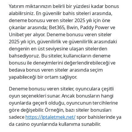
Yatırım miktarınızın belirli bir yüzdesi kadar bonus
alabilirsiniz. En güvenilir bahis siteleri arasında,
deneme bonusu veren siteler 2025 yılı için öne
çıkanlar arasında; Bet365, Bwin, Paddy Power ve
Unibet yer alıyor. Deneme bonusu veren siteler
2025 yılı için, güvenilirlik ve güvenilirlik arasındaki
dengenin en üst seviyesine ulaşan sitelerden
bahsediyoruz. Bu siteler, kullanıcıların deneme
bonusu ile deneyimlerini değerlendirebileceği ve
bedava bonus veren siteler arasında seçim
yapabileceği bir ortam sağlıyor.
Deneme bonusu veren siteler, oyunculara çeşitli
oyun seçenekleri sunar. Ancak bonusların hangi
oyunlarda geçerli olduğu, oyuncunun tercihlerine
göre değişebilir. Örneğin, bazı siteler bonusları
sadece
https://iptaletmek.net/
spor bahislerinde ya
da casino oyunlarında kullanıma sunabilir.