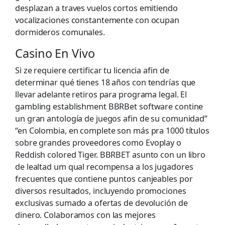
desplazan a traves vuelos cortos emitiendo
vocalizaciones constantemente con ocupan
dormideros comunales.
Casino En Vivo
Si ze requiere certificar tu licencia afin de
determinar qué tienes 18 años con tendrías que
llevar adelante retiros para programa legal. El
gambling establishment BBRBet software contine
un gran antología de juegos afin de su comunidad”
“en Colombia, en complete son más pra 1000 títulos
sobre grandes proveedores como Evoplay o
Reddish colored Tiger. BBRBET asunto con un libro
de lealtad um qual recompensa a los jugadores
frecuentes que contiene puntos canjeables por
diversos resultados, incluyendo promociones
exclusivas sumado a ofertas de devolución de
dinero. Colaboramos con las mejores