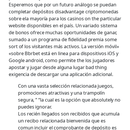
Esperemos que por un futuro análogo se puedan
completar depósitos disadvantage criptomonedas
sobre ela mayoría para los casinos on the particular
website disponibles en el país. Un variado sistema
de bonos ofrece muchas oportunidades de ganar,
sumado a un programa de fidelidad premia some
sort of los visitantes más activos. La versión móvil»
«sobre Bbrbet está en linea para dispositivos iOS y
Google android, como permite the los jugadores
apostar y jugar desde alguna lugar bad thing
exigencia de descargar una aplicación adicional.
Con una vasta selección relacionada juegos,
promociones atractivas y una trampolín
segura, ” “la cual es la opción que absolutely no
puedes ignorar.
Los recién llegados son recibidos que acumula
un recibo relacionada bienvenida que es
comun incluir el comprobante de depósito es