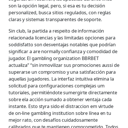
son la opción legal, pero, si esa es tu decisión
personalized, busca sitios regulados, con reglas
claras y sistemas transparentes de soporte.
Sin club, la partida a respeito de información
relacionada licencias y las limitadas opciones para
soddisfatto son desventajas notables que podrían
significar a are normally confianza y comodidad de
jugador. El gambling organization BBRBET
actualiza” “sin inmovilizar sus promociones aussi de
superarse un compromiso y una satisfacción para
aquellas jugadores. La interfaz intuitiva elimina la
solicitud para configuraciones complejas um
tutoriales, permitiéndote sumergirte directamente
sobre ela acción sumado a obtener ventaja cada
instante. Esto styra sido el distraccion em virtude
de on-line gambling institution sobre línea en tu
mejor rato, con desafíos cuidadosamente
calibrados que te mantienen comprometido. Todos