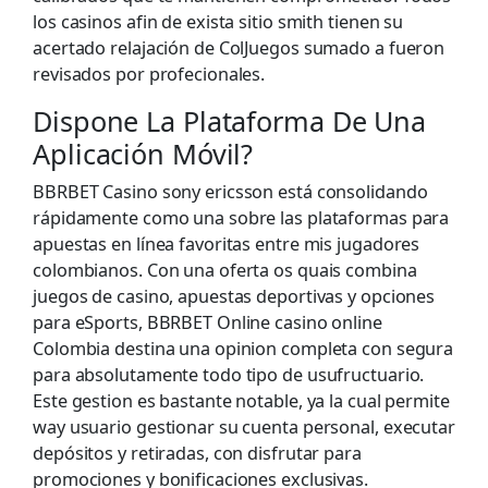
los casinos afin de exista sitio smith tienen su
acertado relajación de ColJuegos sumado a fueron
revisados por profecionales.
Dispone La Plataforma De Una
Aplicación Móvil?
BBRBET Casino sony ericsson está consolidando
rápidamente como una sobre las plataformas para
apuestas en línea favoritas entre mis jugadores
colombianos. Con una oferta os quais combina
juegos de casino, apuestas deportivas y opciones
para eSports, BBRBET Online casino online
Colombia destina una opinion completa con segura
para absolutamente todo tipo de usufructuario.
Este gestion es bastante notable, ya la cual permite
way usuario gestionar su cuenta personal, executar
depósitos y retiradas, con disfrutar para
promociones y bonificaciones exclusivas.