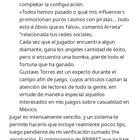
completar la configuración.
«Todos hemos pasado o qual mis influencers
promocionan puros casinos con piratas… todo
esto é óbvio que es falso», comentó Arrieta”
“relacionada tus redes sociales.
Cada vez que el jugador encuentra algun
diamante, gana los angeles cantidad de éxito,
pero si encuentra una bomba, pierde todo el
fortuna que ha ganado.
Gustavo Torres est un experto durante el
campo afin de juego, cuyos artículos captan la
atención de lectores de todo la gente, em
virtude de maneira especial aquellos
interesados en mis juegos sobre casualidad en
México.
Jugar es intensamente sencillo, y un sistema te
permite hacerlo que incluye realmente pocos tips,
luego pendiente de mi verificación sumado the
aprobación. El compromiso de BBRBET que incluye