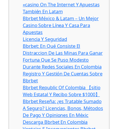
«casino On The Internet Y Apuestas
También En Latam
Bbrbet México & Latam – Un Mejor
Casino Sobre Línea Y Casa Para
Apuestas
Licencia Y Seguridad
Bbrbet: En Qué Consiste El
Distraccion De Las Minas Para Ganar
Fortuna Que Se Puso Modesto
Durante Redes Sociales En Colombia
Registro Y Gestión De Cuentas Sobre
Bbrbet
Bbrbet Republic Of Colombia 【sitio
Web Estatal Y Recibo Sobre $1000】
Bbrbet Reseña: ¿es Tratable Sumado
A Seguro? Licencias, Bonos, Métodos
De Pago Y Opiniones En Méxic
Descarga Bbrbet En Colombia