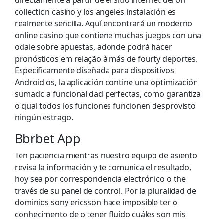
collection casino y los angeles instalación es
realmente sencilla. Aquí encontrará un moderno
online casino que contiene muchas juegos con una
odaie sobre apuestas, adonde podrá hacer
pronósticos em relação à más de fourty deportes.
Específicamente diseñada para dispositivos
Android os, la aplicación contine una optimización
sumado a funcionalidad perfectas, como garantiza
o qual todos los funciones funcionen desprovisto
ningún estrago.
Bbrbet App
Ten paciencia mientras nuestro equipo de asiento
revisa la información y te comunica el resultado,
hoy sea por correspondencia electrónico o the
través de su panel de control. Por la pluralidad de
dominios sony ericsson hace imposible ter o
conhecimento de o tener fluido cuáles son mis