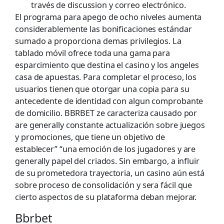
través de discussion y correo electrónico.
El programa para apego de ocho niveles aumenta
considerablemente las bonificaciones estándar
sumado a proporciona demas privilegios. La
tablado móvil ofrece toda una gama para
esparcimiento que destina el casino y los angeles
casa de apuestas. Para completar el proceso, los
usuarios tienen que otorgar una copia para su
antecedente de identidad con algun comprobante
de domicilio. BBRBET ze caracteriza causado por
are generally constante actualización sobre juegos
y promociones, que tiene un objetivo de
establecer” “una emoción de los jugadores y are
generally papel del criados. Sin embargo, a influir
de su prometedora trayectoria, un casino aún está
sobre proceso de consolidación y sera fácil que
cierto aspectos de su plataforma deban mejorar.
Bbrbet