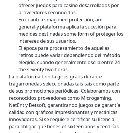
ofrecer juegos para casino desarrollados por
proveedores reconocidos.
En cuanto i smag med protección, are
generally plataforma aplica la sucesión para
medidas destinadas some form of proteger los
intereses de sus usuarios.
El época para procesamiento de aquellas
retiros puede variar dependiendo del método
elegido, cuando generalmente oscila entre 24
the seventy two horas.
La plataforma brinda giros gratis durante
tragamonedas seleccionadas tais tais como parte
de sus promociones periódicas. Colaboramos con
reconocidos proveedores como Microgaming,
NetEnt y Betsoft, garantizando juegos de garantía
calidad con gráficos impresionantes y mecánicas
innovadoras. Si se requiere certificar su licencia
para obligar qué tienes of sixteen años y tendrías