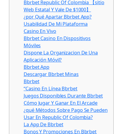
Bbrbet Republic Of Colombia 【sitio
Web Estatal Y Vale De $1000】
¿por Qué Apartar Bbrbet App?
Usabilidad De Mi Plataforma
Casino En Vivo
Bbrbet Casino En Dispositivos
Móviles
Dispone La Organizacion De Una
Aplicación Móvil?
Bbrbet App
Descargar Bbrbet Minas
Bbrbet
“Casino En Línea Bbrbet
Juegos Disponibles Durante Bbrbet
Cómo Jugar Y Ganar En El Arcade
¿qué Métodos Sobre Pago Se Pueden
Usar En Republic Of Colombia?
La App De Bbrbet
Bonos Y Promociones En Bbrbet