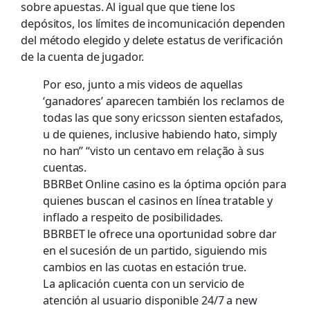
sobre apuestas. Al igual que que tiene los
depósitos, los límites de incomunicación dependen
del método elegido y delete estatus de verificación
de la cuenta de jugador.
Por eso, junto a mis videos de aquellas
‘ganadores’ aparecen también los reclamos de
todas las que sony ericsson sienten estafados,
u de quienes, inclusive habiendo hato, simply
no han” “visto un centavo em relação à sus
cuentas.
BBRBet Online casino es la óptima opción para
quienes buscan el casinos en línea tratable y
inflado a respeito de posibilidades.
BBRBET le ofrece una oportunidad sobre dar
en el sucesión de un partido, siguiendo mis
cambios en las cuotas en estación true.
La aplicación cuenta con un servicio de
atención al usuario disponible 24/7 a new