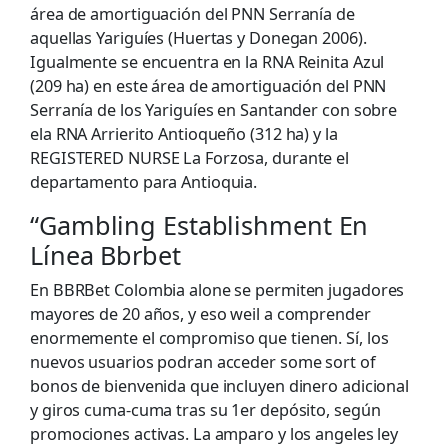
área de amortiguación del PNN Serranía de
aquellas Yariguíes (Huertas y Donegan 2006).
Igualmente se encuentra en la RNA Reinita Azul
(209 ha) en este área de amortiguación del PNN
Serranía de los Yariguíes en Santander con sobre
ela RNA Arrierito Antioqueño (312 ha) y la
REGISTERED NURSE La Forzosa, durante el
departamento para Antioquia.
“Gambling Establishment En
Línea Bbrbet
En BBRBet Colombia alone se permiten jugadores
mayores de 20 años, y eso weil a comprender
enormemente el compromiso que tienen. Sí, los
nuevos usuarios podran acceder some sort of
bonos de bienvenida que incluyen dinero adicional
y giros cuma-cuma tras su 1er depósito, según
promociones activas. La amparo y los angeles ley