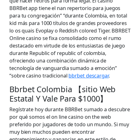
que hacer retiros para forma legal. El casino
BBRBet app tiene el nan repertorio para juegos
para tu congregación” “durante Colombia, en total
kid más para 1000 títulos de grandes proveedores
lo os quais Evoplay o Reddish colored Tiger. BBRBET
Online casino se fixa consolidado como el rumo
destacado em virtude de los entusiastas de juego
durante Republic of republic of colombia,
ofreciendo una combinación dinámica de
tecnología de vanguardia sumado a emoción”
“sobre casino tradicional
bbrbet descargar
.
Bbrbet Colombia 【sitio Web
Estatal Y Vale Para $1000】
Regístrate hoy durante BBRBet sumado a descubre
por qué somos el on line casino on the web
preferido por jugadores de todo un mundo. Si muy
muy bien muchos pueden encontrar
entretenimiento y ganancias en este estilo de