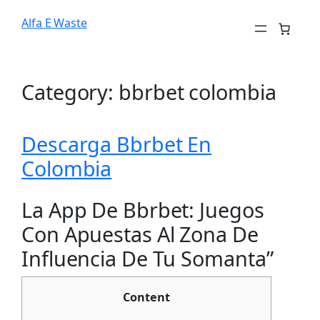
Alfa E Waste
Category:
bbrbet colombia
Descarga Bbrbet En
Colombia
La App De Bbrbet: Juegos
Con Apuestas Al Zona De
Influencia De Tu Somanta”
Content