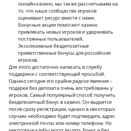
онлайн-казино, мы также рассчитываем на
то, что наше сообщество игроков
оценивают ресурс вместе с нами.
Бонусные акции помогают казино
привлекать новых игроков и удерживать
постоянных пользователей.
Эксклюзивные бездепозитные
приветственные бонусы для российских
игроков.
Для этого достаточно написать в службу
поддержки с соответствующей просьбой.
Однако сегодня это крайне редкое явление –
подарки без депозита очень востребованы у
игроков. Самый популярный способ получить
бездепозитный бонус в казино. Он выдается
после сразу регистрации, однако в некоторых
случаях необходимо будет подтвердить адрес
электронной почты или номер телефона. Но
некоторые клубы могут выдать бонус и без