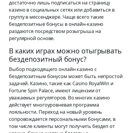
достаточно лишь подписаться на страницу
казино в социальных сетях или добавиться в
группу в мессенджере. Чаще всего такие
бездепозитные бонусы в онлайн-казино
раздаются посредством розыгрыша на
регулярной основе.
В каких играх можно отыгрывать
бездепозитный бонус?
Выбор подходящего онлайн казино с
бездепозитным бонусом может быть непростой
задачей. Казино, такие как Casino RoyalWin и
Fortune Spin Palace, имеют лицензии от
уважаемых регуляторов. Во многих казино
действует многоуровневая программа
лояльности. Переход на новый уровень
сопровождается персональными бонусами, в
том числе клиенты могут получить бездеп от