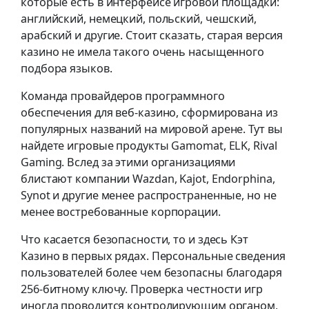
которые есть в интерфейсе игровой площадки:
английский, немецкий, польский, чешский,
арабский и другие. Стоит сказать, старая версия
казино не имела такого очень насыщенного
подбора языков.
Команда провайдеров программного
обеспечения для веб-казино, сформирована из
популярных названий на мировой арене. Тут вы
найдете игровые продукты Gamomat, ELK, Rival
Gaming. Вслед за этими организациями
блистают компании Wazdan, Kajot, Endorphina,
Synot и другие менее распространенные, но не
менее востребованные корпорации.
Что касается безопасности, то и здесь Кэт
Казино в первых рядах. Персональные сведения
пользователей более чем безопасны благодаря
256-битному ключу. Проверка честности игр
иногда проводится контролирующим органом,