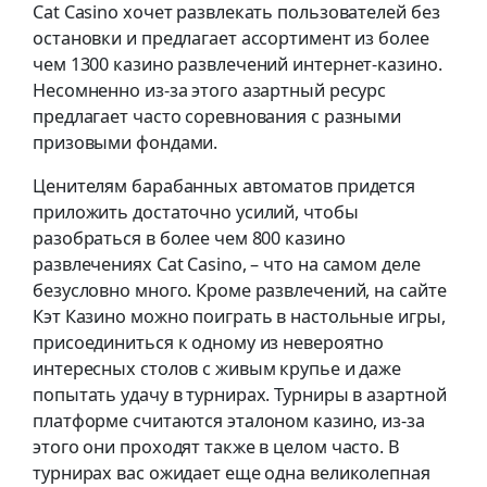
Cat Casino хочет развлекать пользователей без
остановки и предлагает ассортимент из более
чем 1300 казино развлечений интернет-казино.
Несомненно из-за этого азартный ресурс
предлагает часто соревнования с разными
призовыми фондами.
Ценителям барабанных автоматов придется
приложить достаточно усилий, чтобы
разобраться в более чем 800 казино
развлечениях Cat Casino, – что на самом деле
безусловно много. Кроме развлечений, на сайте
Кэт Казино можно поиграть в настольные игры,
присоединиться к одному из невероятно
интересных столов с живым крупье и даже
попытать удачу в турнирах. Турниры в азартной
платформе считаются эталоном казино, из-за
этого они проходят также в целом часто. В
турнирах вас ожидает еще одна великолепная