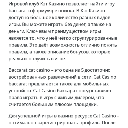
Игровой клуб Кэт Казино позволяет найти игру
baccarat в формуляре поиска. В Кэт Казино
доступно большое количество разных видов
игры. Вы можете играть без денег, а также на
деньги. Ключевым преимуществом игры
является то, что у неё чётко структурированные
правила. Это даёт возможность отлично понять
правила, а также описание бонусов, которые
реально получить в игре.
Baccarat cat casino – это одна из 5 достаточно
востребованных развлечений в сети. Cat Casino
baccarat предлагается также для мобильных
устройств. Cat Casino баккарат предоставляет
право играть в игру с живым дилером, что
считается большим плюсом площадки.
Для успешной игры в казино ресурсе Cat Casino –
оптимально зарегистрировать профиль. После