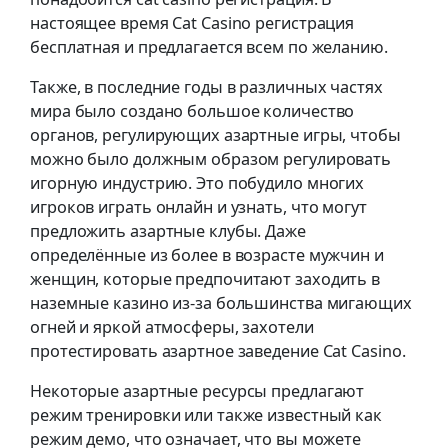
настоящее время Cat Casino регистрация
бесплатная и предлагается всем по желанию.
Также, в последние годы в различных частях
мира было создано большое количество
органов, регулирующих азартные игры, чтобы
можно было должным образом регулировать
игорную индустрию. Это побудило многих
игроков играть онлайн и узнать, что могут
предложить азартные клубы. Даже
определённые из более в возрасте мужчин и
женщин, которые предпочитают заходить в
наземные казино из-за большинства мигающих
огней и яркой атмосферы, захотели
протестировать азартное заведение Cat Casino.
Некоторые азартные ресурсы предлагают
режим тренировки или также известный как
режим демо, что означает, что вы можете