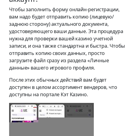
Чтобы заполнить форму онлайн-регистрации,
вам надо будет отправить копию (лицевую/
заднюю сторону) актуального документа,
удостоверяющего ваши данные. Эта процедура
нужна для проверки вашей казино учетной
записи, и она также стандартна и быстра. Чтобы
отправить копию своих данных, просто
загрузите файл сразу из раздела «Личные
данные» вашего игрового профиля.
После этих обычных действий вам будет
доступен в целом ассортимент вендеров, что
доступны на портале Кэт Казино.