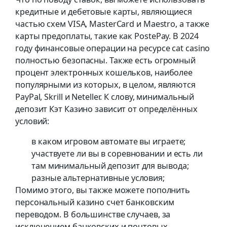
кредитные и дебетовые карты, являющиеся
частью схем VISA, MasterCard и Maestro, а также
карты предоплаты, такие как PostePay. В 2024
году финансовые операции на ресурсе cat casino
полностью безопасны. Также есть огромный
процент электронных кошельков, наиболее
популярными из которых, в целом, являются
PayPal, Skrill и Neteller. К слову, минимальный
депозит Кэт Казино зависит от определённых
условий:
в каком игровом автомате вы играете;
участвуете ли вы в соревновании и есть ли
там минимальный депозит для вывода;
разные альтернативные условия;
Помимо этого, вы также можете пополнить
персональный казино счет банковским
переводом. В большинстве случаев, за
исключением банковских и почтовых