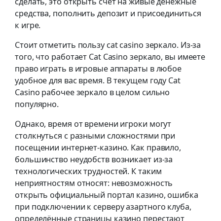
сделать, это открыть счет на живые денежные
средства, пополнить депозит и присоединиться
к игре.
Стоит отметить пользу cat casino зеркало. Из-за
того, что работает Cat Casino зеркало, вы имеете
право играть в игровые аппараты в любое
удобное для вас время. В текущем году Cat
Casino рабочее зеркало в целом сильно
популярно.
Однако, время от времени игроки могут
столкнуться с разными сложностями при
посещении интернет-казино. Как правило,
большинство неудобств возникает из-за
технологических трудностей. К таким
неприятностям относят: невозможность
открыть официальный портал казино, ошибка
при подключении к серверу азартного клуба,
определённые страницы казино перестают