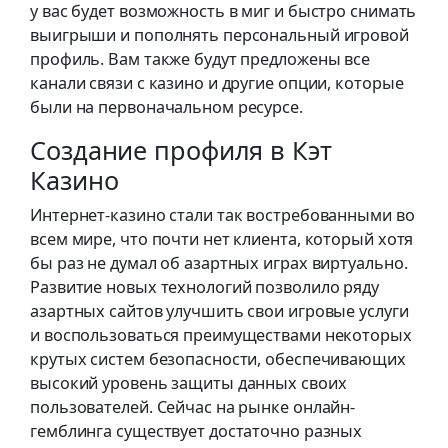
у вас будет возможность в миг и быстро снимать
выигрыши и пополнять персональный игровой
профиль. Вам также будут предложены все
канали связи с казино и другие опции, которые
были на первоначальном ресурсе.
Создание профиля в Кэт
Казино
Интернет-казино стали так востребованными во
всем мире, что почти нет клиента, который хотя
бы раз не думал об азартных играх виртуально.
Развитие новых технологий позволило ряду
азартных сайтов улучшить свои игровые услуги
и воспользоваться преимуществами некоторых
крутых систем безопасности, обеспечивающих
высокий уровень защиты данных своих
пользователей. Сейчас на рынке онлайн-
гемблинга существует достаточно разных