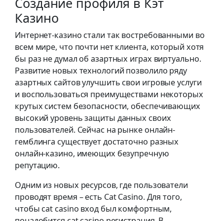
Создание профиля в Кэт
Казино
Интернет-казино стали так востребованными во
всем мире, что почти нет клиента, который хотя
бы раз не думал об азартных играх виртуально.
Развитие новых технологий позволило ряду
азартных сайтов улучшить свои игровые услуги
и воспользоваться преимуществами некоторых
крутых систем безопасности, обеспечивающих
высокий уровень защиты данных своих
пользователей. Сейчас на рынке онлайн-
гемблинга существует достаточно разных
онлайн-казино, имеющих безупречную
репутацию.
Одним из новых ресурсов, где пользователи
проводят время – есть Cat Casino. Для того,
чтобы cat casino вход был комфортным,
понадобится cat casino регистрация. В