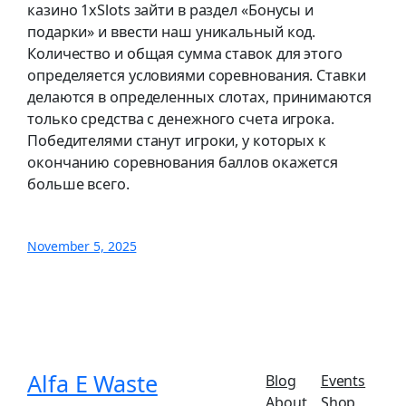
казино 1xSlots зайти в раздел «Бонусы и
подарки» и ввести наш уникальный код.
Количество и общая сумма ставок для этого
определяется условиями соревнования. Ставки
делаются в определенных слотах, принимаются
только средства с денежного счета игрока.
Победителями станут игроки, у которых к
окончанию соревнования баллов окажется
больше всего.
November 5, 2025
Alfa E Waste
Blog
Events
About
Shop