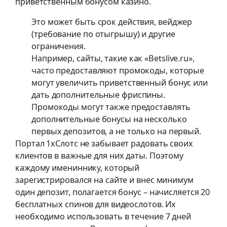
приветственным бонусом казино.
Это может быть срок действия, вейджер
(требование по отыгрышу) и другие
ограничения.
Например, сайты, такие как «Betslive.ru»,
часто предоставляют промокоды, которые
могут увеличить приветственный бонус или
дать дополнительные фриспины.
Промокоды могут также предоставлять
дополнительные бонусы на несколько
первых депозитов, а не только на первый.
Портал 1хСлотс не забывает радовать своих
клиентов в важные для них даты. Поэтому
каждому имениннику, который
зарегистрировался на сайте и внес минимум
один депозит, полагается бонус – начисляется 20
бесплатных спинов для видеослотов. Их
необходимо использовать в течение 7 дней