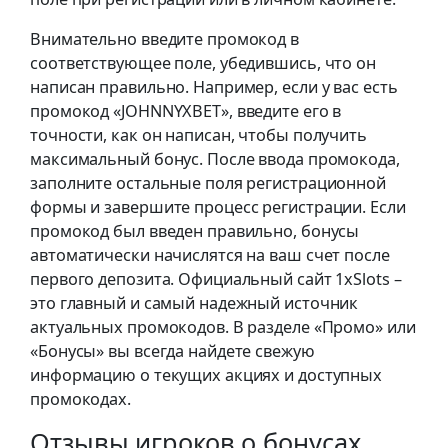
Внимательно введите промокод в
соответствующее поле, убедившись, что он
написан правильно. Например, если у вас есть
промокод «JOHNNYXBET», введите его в
точности, как он написан, чтобы получить
максимальный бонус. После ввода промокода,
заполните остальные поля регистрационной
формы и завершите процесс регистрации. Если
промокод был введен правильно, бонусы
автоматически начислятся на ваш счет после
первого депозита. Официальный сайт 1xSlots –
это главный и самый надежный источник
актуальных промокодов. В разделе «Промо» или
«Бонусы» вы всегда найдете свежую
информацию о текущих акциях и доступных
промокодах.
Отзывы игроков о бонусах