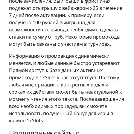
после зачисления. Выигрыши в фриспинах
подлежат отыгрышу с вейджером х25 в течение
7 дней после активации. К примеру, если
получено 100 рублей выигрыша, для
возможности его вывода необходимо сделать
ставки на сумму от руб. Некоторые промокоды
могут быть связаны с участием в турнирах.
Информация о промоакциях динамически
меняется, и любые данные быстро устаревают.
Прямой доступ к базе данных активных
промокодов 1xSlots у нас отсутствует. Поэтому
любая информация о конкретных кодах и
сроках их действия может быть неактуальной к
моменту чтения этого текста. После завершения
всех необходимых процедур, вы сможете
использовать полученный бонус для игры в
казино 1xSlots.
Популярные сайты с