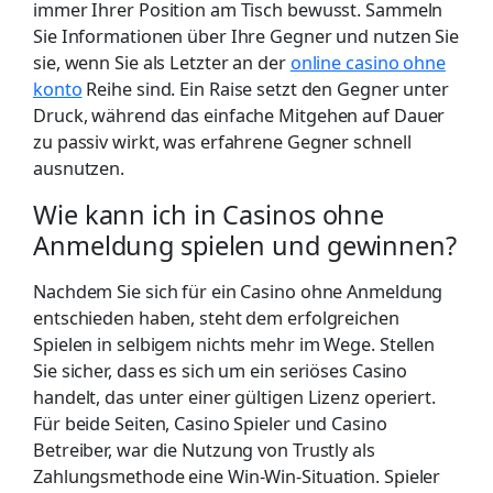
immer Ihrer Position am Tisch bewusst. Sammeln
Sie Informationen über Ihre Gegner und nutzen Sie
sie, wenn Sie als Letzter an der
online casino ohne
konto
Reihe sind. Ein Raise setzt den Gegner unter
Druck, während das einfache Mitgehen auf Dauer
zu passiv wirkt, was erfahrene Gegner schnell
ausnutzen.
Wie kann ich in Casinos ohne
Anmeldung spielen und gewinnen?
Nachdem Sie sich für ein Casino ohne Anmeldung
entschieden haben, steht dem erfolgreichen
Spielen in selbigem nichts mehr im Wege. Stellen
Sie sicher, dass es sich um ein seriöses Casino
handelt, das unter einer gültigen Lizenz operiert.
Für beide Seiten, Casino Spieler und Casino
Betreiber, war die Nutzung von Trustly als
Zahlungsmethode eine Win-Win-Situation. Spieler