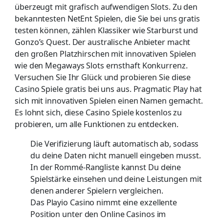
überzeugt mit grafisch aufwendigen Slots. Zu den
bekanntesten NetEnt Spielen, die Sie bei uns gratis
testen können, zählen Klassiker wie Starburst und
Gonzo’s Quest. Der australische Anbieter macht
den großen Platzhirschen mit innovativen Spielen
wie den Megaways Slots ernsthaft Konkurrenz.
Versuchen Sie Ihr Glück und probieren Sie diese
Casino Spiele gratis bei uns aus. Pragmatic Play hat
sich mit innovativen Spielen einen Namen gemacht.
Es lohnt sich, diese Casino Spiele kostenlos zu
probieren, um alle Funktionen zu entdecken.
Die Verifizierung läuft automatisch ab, sodass
du deine Daten nicht manuell eingeben musst.
In der Rommé-Rangliste kannst Du deine
Spielstärke einsehen und deine Leistungen mit
denen anderer Spielern vergleichen.
Das Playio Casino nimmt eine exzellente
Position unter den Online Casinos im