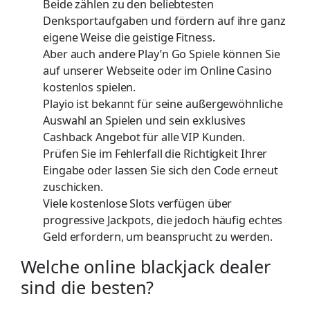
Beide zählen zu den beliebtesten
Denksportaufgaben und fördern auf ihre ganz
eigene Weise die geistige Fitness.
Aber auch andere Play’n Go Spiele können Sie
auf unserer Webseite oder im Online Casino
kostenlos spielen.
Playio ist bekannt für seine außergewöhnliche
Auswahl an Spielen und sein exklusives
Cashback Angebot für alle VIP Kunden.
Prüfen Sie im Fehlerfall die Richtigkeit Ihrer
Eingabe oder lassen Sie sich den Code erneut
zuschicken.
Viele kostenlose Slots verfügen über
progressive Jackpots, die jedoch häufig echtes
Geld erfordern, um beansprucht zu werden.
Welche online blackjack dealer
sind die besten?