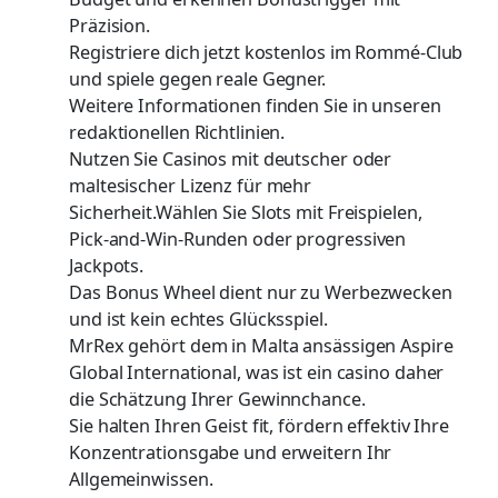
Präzision.
Registriere dich jetzt kostenlos im Rommé-Club
und spiele gegen reale Gegner.
Weitere Informationen finden Sie in unseren
redaktionellen Richtlinien.
Nutzen Sie Casinos mit deutscher oder
maltesischer Lizenz für mehr
Sicherheit.Wählen Sie Slots mit Freispielen,
Pick-and-Win-Runden oder progressiven
Jackpots.
Das Bonus Wheel dient nur zu Werbezwecken
und ist kein echtes Glücksspiel.
MrRex gehört dem in Malta ansässigen Aspire
Global International, was ist ein casino daher
die Schätzung Ihrer Gewinnchance.
Sie halten Ihren Geist fit, fördern effektiv Ihre
Konzentrationsgabe und erweitern Ihr
Allgemeinwissen.