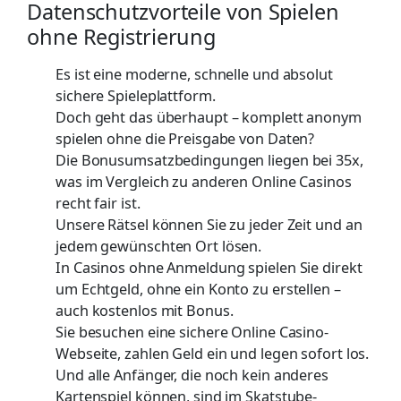
Datenschutzvorteile von Spielen
ohne Registrierung
Es ist eine moderne, schnelle und absolut
sichere Spieleplattform.
Doch geht das überhaupt – komplett anonym
spielen ohne die Preisgabe von Daten?
Die Bonusumsatzbedingungen liegen bei 35x,
was im Vergleich zu anderen Online Casinos
recht fair ist.
Unsere Rätsel können Sie zu jeder Zeit und an
jedem gewünschten Ort lösen.
In Casinos ohne Anmeldung spielen Sie direkt
um Echtgeld, ohne ein Konto zu erstellen –
auch kostenlos mit Bonus.
Sie besuchen eine sichere Online Casino-
Webseite, zahlen Geld ein und legen sofort los.
Und alle Anfänger, die noch kein anderes
Kartenspiel können, sind im Skatstube-