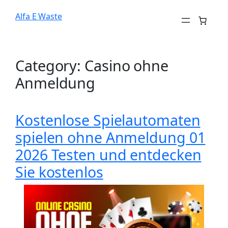
Alfa E Waste
Category:
Casino ohne
Anmeldung
Kostenlose Spielautomaten
spielen ohne Anmeldung 01
2026 Testen und entdecken
Sie kostenlos