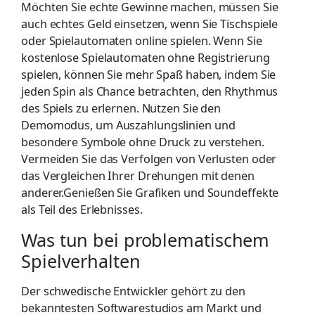
Möchten Sie echte Gewinne machen, müssen Sie
auch echtes Geld einsetzen, wenn Sie Tischspiele
oder Spielautomaten online spielen. Wenn Sie
kostenlose Spielautomaten ohne Registrierung
spielen, können Sie mehr Spaß haben, indem Sie
jeden Spin als Chance betrachten, den Rhythmus
des Spiels zu erlernen. Nutzen Sie den
Demomodus, um Auszahlungslinien und
besondere Symbole ohne Druck zu verstehen.
Vermeiden Sie das Verfolgen von Verlusten oder
das Vergleichen Ihrer Drehungen mit denen
anderer.Genießen Sie Grafiken und Soundeffekte
als Teil des Erlebnisses.
Was tun bei problema­tischem
Spielverhalten
Der schwedische Entwickler gehört zu den
bekanntesten Softwarestudios am Markt und