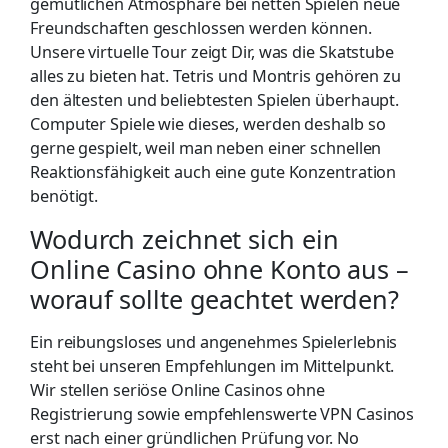
gemütlichen Atmosphäre bei netten Spielen neue
Freundschaften geschlossen werden können.
Unsere virtuelle Tour zeigt Dir, was die Skatstube
alles zu bieten hat. Tetris und Montris gehören zu
den ältesten und beliebtesten Spielen überhaupt.
Computer Spiele wie dieses, werden deshalb so
gerne gespielt, weil man neben einer schnellen
Reaktionsfähigkeit auch eine gute Konzentration
benötigt.
Wodurch zeichnet sich ein
Online Casino ohne Konto aus –
worauf sollte geachtet werden?
Ein reibungsloses und angenehmes Spielerlebnis
steht bei unseren Empfehlungen im Mittelpunkt.
Wir stellen seriöse Online Casinos ohne
Registrierung sowie empfehlenswerte VPN Casinos
erst nach einer gründlichen Prüfung vor. No