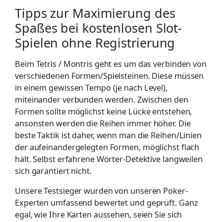
Tipps zur Maximierung des
Spaßes bei kostenlosen Slot-
Spielen ohne Registrierung
Beim Tetris / Montris geht es um das verbinden von
verschiedenen Formen/Spielsteinen. Diese müssen
in einem gewissen Tempo (je nach Level),
miteinander verbunden werden. Zwischen den
Formen sollte möglichst keine Lücke entstehen,
ansonsten werden die Reihen immer höher. Die
beste Taktik ist daher, wenn man die Reihen/Linien
der aufeinandergelegten Formen, möglichst flach
hält. Selbst erfahrene Wörter-Detektive langweilen
sich garantiert nicht.
Unsere Testsieger wurden von unseren Poker-
Experten umfassend bewertet und geprüft. Ganz
egal, wie Ihre Karten aussehen, seien Sie sich