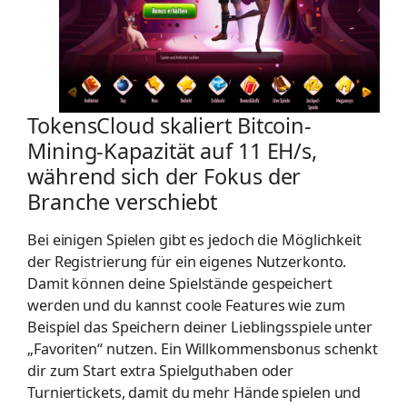
TokensCloud skaliert Bitcoin-
Mining-Kapazität auf 11 EH/s,
während sich der Fokus der
Branche verschiebt
Bei einigen Spielen gibt es jedoch die Möglichkeit
der Registrierung für ein eigenes Nutzerkonto.
Damit können deine Spielstände gespeichert
werden und du kannst coole Features wie zum
Beispiel das Speichern deiner Lieblingsspiele unter
„Favoriten“ nutzen. Ein Willkommensbonus schenkt
dir zum Start extra Spielguthaben oder
Turniertickets, damit du mehr Hände spielen und