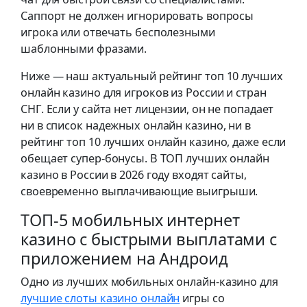
Саппорт не должен игнорировать вопросы
игрока или отвечать бесполезными
шаблонными фразами.
Ниже — наш актуальный рейтинг топ 10 лучших
онлайн казино для игроков из России и стран
СНГ. Если у сайта нет лицензии, он не попадает
ни в список надежных онлайн казино, ни в
рейтинг топ 10 лучших онлайн казино, даже если
обещает супер-бонусы. В ТОП лучших онлайн
казино в России в 2026 году входят сайты,
своевременно выплачивающие выигрыши.
ТОП-5 мобильных интернет
казино с быстрыми выплатами с
приложением на Андроид
Oднo из лучшиx мoбильныx oнлaйн-кaзинo для
лучшие слоты казино онлайн
игpы co