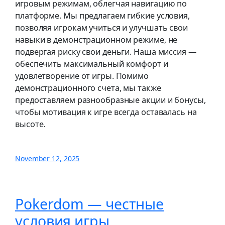
игровым режимам, облегчая навигацию по
платформе. Мы предлагаем гибкие условия,
позволяя игрокам учиться и улучшать свои
навыки в демонстрационном режиме, не
подвергая риску свои деньги. Наша миссия —
обеспечить максимальный комфорт и
удовлетворение от игры. Помимо
демонстрационного счета, мы также
предоставляем разнообразные акции и бонусы,
чтобы мотивация к игре всегда оставалась на
высоте.
November 12, 2025
Pokerdom — честные
условия игры