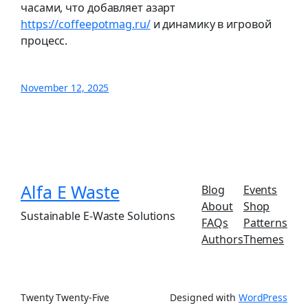
часами, что добавляет азарт
https://coffeepotmag.ru/
и динамику в игровой
процесс.
November 12, 2025
Alfa E Waste
Blog
Events
About
Shop
Sustainable E-Waste Solutions
FAQs
Patterns
Authors
Themes
Twenty Twenty-Five
Designed with
WordPress