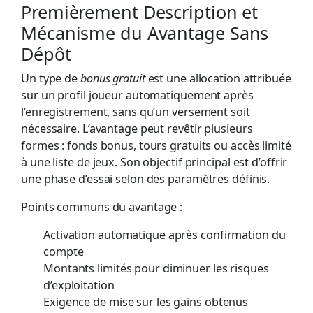
Premièrement Description et
Mécanisme du Avantage Sans
Dépôt
Un type de
bonus gratuit
est une allocation attribuée
sur un profil joueur automatiquement après
l’enregistrement, sans qu’un versement soit
nécessaire. L’avantage peut revêtir plusieurs
formes : fonds bonus, tours gratuits ou accès limité
à une liste de jeux. Son objectif principal est d’offrir
une phase d’essai selon des paramètres définis.
Points communs du avantage :
Activation automatique après confirmation du
compte
Montants limités pour diminuer les risques
d’exploitation
Exigence de mise sur les gains obtenus