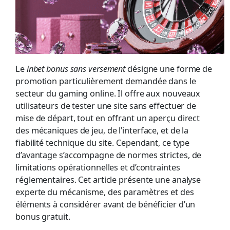
Le
inbet bonus sans versement
désigne une forme de
promotion particulièrement demandée dans le
secteur du gaming online. Il offre aux nouveaux
utilisateurs de tester une site sans effectuer de
mise de départ, tout en offrant un aperçu direct
des mécaniques de jeu, de l’interface, et de la
fiabilité technique du site. Cependant, ce type
d’avantage s’accompagne de normes strictes, de
limitations opérationnelles et d’contraintes
réglementaires. Cet article présente une analyse
experte du mécanisme, des paramètres et des
éléments à considérer avant de bénéficier d’un
bonus gratuit.