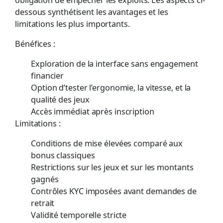
obligation de empêcher les exploits. Les aspects ci-
dessous synthétisent les avantages et les
limitations les plus importants.
Bénéfices :
Exploration de la interface sans engagement
financier
Option d’tester l’ergonomie, la vitesse, et la
qualité des jeux
Accès immédiat après inscription
Limitations :
Conditions de mise élevées comparé aux
bonus classiques
Restrictions sur les jeux et sur les montants
gagnés
Contrôles KYC imposées avant demandes de
retrait
Validité temporelle stricte