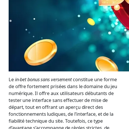
Le
in-bet bonus sans versement
constitue une forme
de offre fortement prisées dans le domaine du jeu
numérique. Il offre aux utilisateurs débutants de
tester une interface sans effectuer de mise de
départ, tout en offrant un aperçu direct des
fonctionnements ludiques, de l’interface, et de la
fiabilité technique du site. Toutefois, ce type
d’avantage s’accompagne de règles strictes, de