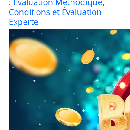
: Évaluation Méthodique,
Conditions et Évaluation
Experte