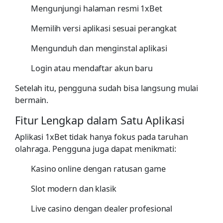
Mengunjungi halaman resmi 1xBet
Memilih versi aplikasi sesuai perangkat
Mengunduh dan menginstal aplikasi
Login atau mendaftar akun baru
Setelah itu, pengguna sudah bisa langsung mulai
bermain.
Fitur Lengkap dalam Satu Aplikasi
Aplikasi 1xBet tidak hanya fokus pada taruhan
olahraga. Pengguna juga dapat menikmati:
Kasino online dengan ratusan game
Slot modern dan klasik
Live casino dengan dealer profesional