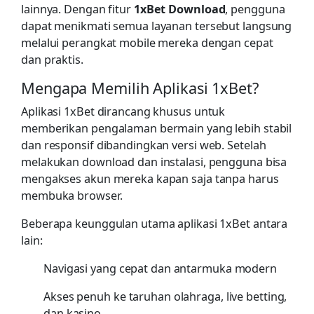
lainnya. Dengan fitur
1xBet Download
, pengguna
dapat menikmati semua layanan tersebut langsung
melalui perangkat mobile mereka dengan cepat
dan praktis.
Mengapa Memilih Aplikasi 1xBet?
Aplikasi 1xBet dirancang khusus untuk
memberikan pengalaman bermain yang lebih stabil
dan responsif dibandingkan versi web. Setelah
melakukan download dan instalasi, pengguna bisa
mengakses akun mereka kapan saja tanpa harus
membuka browser.
Beberapa keunggulan utama aplikasi 1xBet antara
lain:
Navigasi yang cepat dan antarmuka modern
Akses penuh ke taruhan olahraga, live betting,
dan kasino