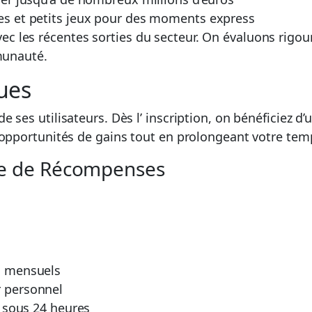
s et petits jeux pour des moments express
 avec les récentes sorties du secteur. On évaluons rig
munauté.
ues
es utilisateurs. Dès l’ inscription, on bénéficiez d
pportunités de gains tout en prolongeant votre tem
e de Récompenses
s mensuels
 personnel
s sous 24 heures