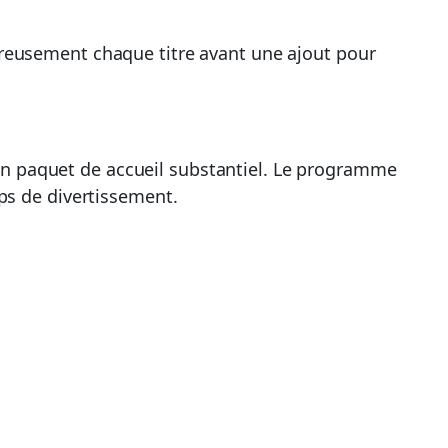
oureusement chaque titre avant une ajout pour
’un paquet de accueil substantiel. Le programme
ps de divertissement.