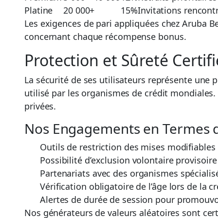
Platine
20 000+
15%
Invitations rencont
Les exigences de pari appliquées chez Aruba Be
concernant chaque récompense bonus.
Protection et Sûreté Certif
La sécurité de ses utilisateurs représente une 
utilisé par les organismes de crédit mondiales
privées.
Nos Engagements en Termes de
Outils de restriction des mises modifiab
Possibilité d’exclusion volontaire provisoire
Partenariats avec des organismes spécialis
Vérification obligatoire de l’âge lors de la
Alertes de durée de session pour promouvo
Nos générateurs de valeurs aléatoires sont cert