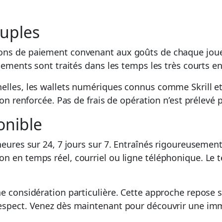
ouples
ons de paiement convenant aux goûts de chaque joueu
ssements sont traités dans les temps les très courts e
nelles, les wallets numériques connus comme Skrill 
ion renforcée. Pas de frais de opération n’est prélevé 
onible
heures sur 24, 7 jours sur 7. Entraînés rigoureusement
on en temps réel, courriel ou ligne téléphonique. Le
e considération particulière. Cette approche repose s
 respect. Venez dès maintenant pour découvrir une i