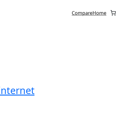
Compare
Home
Internet