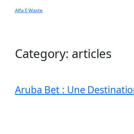
Alfa E Waste
Category:
articles
Aruba Bet : Une Destination