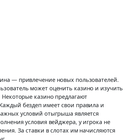
чина — привлечение новых пользователей.
льзователь может оценить казино и изучить
и. Некоторые казино предлагают
 Каждый бездеп имеет свои правила и
 важных условий отыгрыша является
полнения условия вейджера, у игрока не
ения. За ставки в слотах им начисляются
ус.