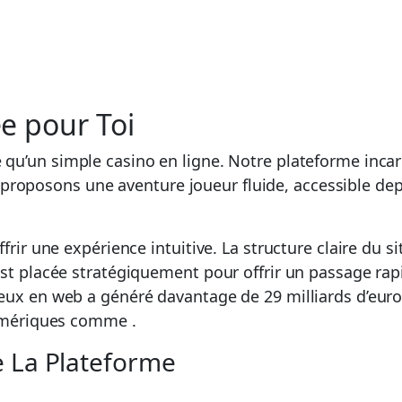
e pour Toi
e qu’un simple casino en ligne. Notre plateforme in
On proposons une aventure joueur fluide, accessible dep
frir une expérience intuitive. La structure claire du 
st placée stratégiquement pour offrir un passage rapid
eux en web a généré davantage de 29 milliards d’euro
numériques comme .
e La Plateforme