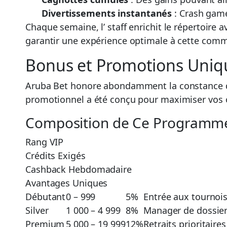
Divertissements instantanés
: Crash game
Chaque semaine, l’ staff enrichit le répertoire
garantir une expérience optimale à cette com
Bonus et Promotions Uniq
Aruba Bet honore abondamment la constance de s
promotionnel a été conçu pour maximiser vos o
Composition de Ce Programm
Rang VIP
Crédits Exigés
Cashback Hebdomadaire
Avantages Uniques
Débutant
0 – 999
5%
Entrée aux tournoi
Silver
1 000 – 4 999
8%
Manager de dossier
Premium
5 000 – 19 999
12%
Retraits prioritaire