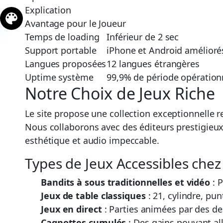
Explication
Avantage pour le Joueur
Temps de loading
Inférieur de 2 sec
Support portable
iPhone et Android amélioré
Langues proposées
12 langues étrangères
Uptime système
99,9% de période opération
Notre Choix de Jeux Riche
Le site propose une collection exceptionnelle 
Nous collaborons avec des éditeurs prestigieux
esthétique et audio impeccable.
Types de Jeux Accessibles che
Bandits à sous traditionnelles et vidéo
: P
Jeux de table classiques
: 21, cylindre, pu
Jeux en direct
: Parties animées par des de
Cagnottes cumulés
: Des gains pouvant al