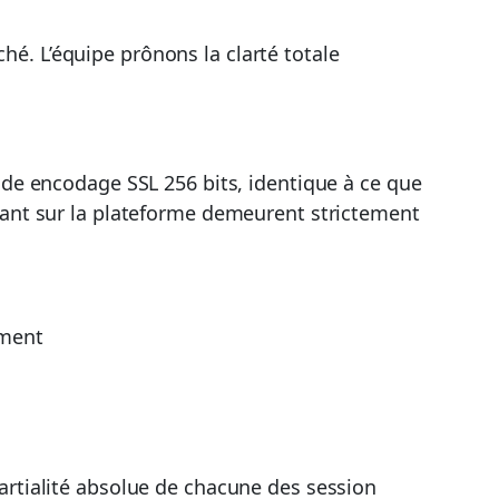
é. L’équipe prônons la clarté totale
e de encodage SSL 256 bits, identique à ce que
ulant sur la plateforme demeurent strictement
ement
artialité absolue de chacune des session