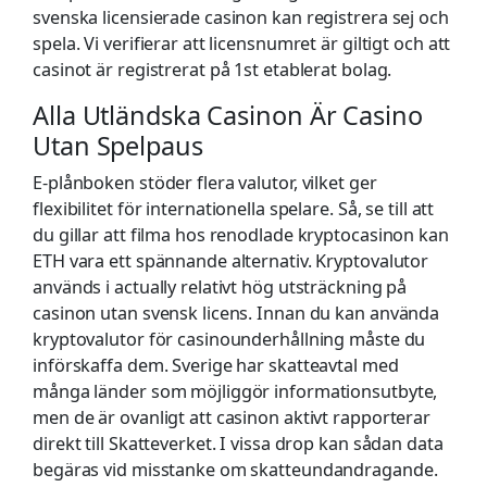
svenska licensierade casinon kan registrera sej och
spela. Vi verifierar att licensnumret är giltigt och att
casinot är registrerat på 1st etablerat bolag.
Alla Utländska Casinon Är Casino
Utan Spelpaus
E-plånboken stöder flera valutor, vilket ger
flexibilitet för internationella spelare. Så, se till att
du gillar att filma hos renodlade kryptocasinon kan
ETH vara ett spännande alternativ. Kryptovalutor
används i actually relativt hög utsträckning på
casinon utan svensk licens. Innan du kan använda
kryptovalutor för casinounderhållning måste du
införskaffa dem. Sverige har skatteavtal med
många länder som möjliggör informationsutbyte,
men de är ovanligt att casinon aktivt rapporterar
direkt till Skatteverket. I vissa drop kan sådan data
begäras vid misstanke om skatteundandragande.