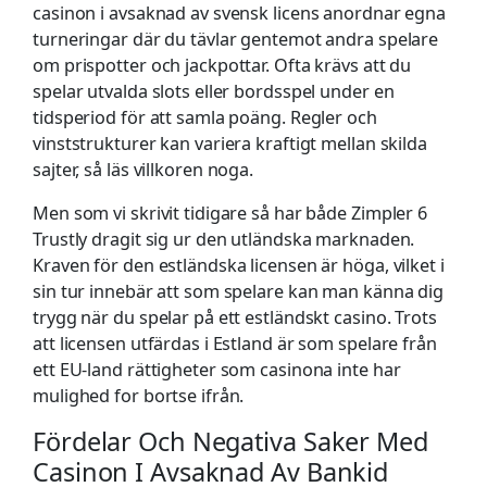
casinon i avsaknad av svensk licens anordnar egna
turneringar där du tävlar gentemot andra spelare
om prispotter och jackpottar. Ofta krävs att du
spelar utvalda slots eller bordsspel under en
tidsperiod för att samla poäng. Regler och
vinststrukturer kan variera kraftigt mellan skilda
sajter, så läs villkoren noga.
Men som vi skrivit tidigare så har både Zimpler 6
Trustly dragit sig ur den utländska marknaden.
Kraven för den estländska licensen är höga, vilket i
sin tur innebär att som spelare kan man känna dig
trygg när du spelar på ett estländskt casino. Trots
att licensen utfärdas i Estland är som spelare från
ett EU-land rättigheter som casinona inte har
mulighed for bortse ifrån.
Fördelar Och Negativa Saker Med
Casinon I Avsaknad Av Bankid