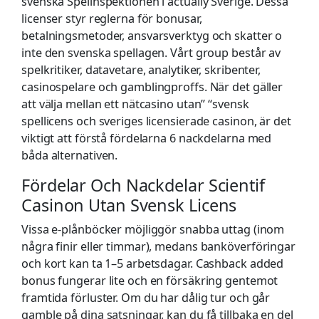
svenska Spelinspektionen i actually Sverige. Dessa
licenser styr reglerna för bonusar,
betalningsmetoder, ansvarsverktyg och skatter o
inte den svenska spellagen. Vårt group består av
spelkritiker, datavetare, analytiker, skribenter,
casinospelare och gamblingproffs. När det gäller
att välja mellan ett nätcasino utan” “svensk
spellicens och sveriges licensierade casinon, är det
viktigt att förstå fördelarna 6 nackdelarna med
båda alternativen.
Fördelar Och Nackdelar Scientif
Casinon Utan Svensk Licens
Vissa e-plånböcker möjliggör snabba uttag (inom
några finir eller timmar), medans banköverföringar
och kort kan ta 1–5 arbetsdagar. Cashback added
bonus fungerar lite och en försäkring gentemot
framtida förluster. Om du har dålig tur och går
gamble på dina satsningar, kan du få tillbaka en del