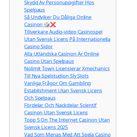
Skydd Av Personuppgifter Hos
Spelpaus
Så Undviker Du Dåliga Online
Casinon 🎲❌
Tillverkare Audio-video Casinospel
Utan Svensk Licens På Internationella
Casino Sidor
Alla Utländska Casinon Är Online
Casino Utan Spelpaus
Nolimit Town Licensierar Xmechanics
Till Nya Spelstudion Sly Slots
Vanliga Frågor Om Gambling
Establishment Utan Svensk Licens
Och Spelpaus
Fördelar Och Nackdelar Scientif
Casinon Utan Svensk Licens
Topp 5 On The Internet Casinon Utan
Svensk Licens 2025
Vad Som Menas Med Att Spela Casino