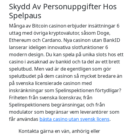
Skydd Av Personuppgifter Hos
Spelpaus
Många av Bitcoin casinon erbjuder insättningar 6
uttag med övriga kryptovalutor, såsom Doge,
Ethereum och Cardano. Nya casinon utan BankID
lanserar ideligen innovativa slotfunktioner 6
modern design. Du kan spela på unika slots hos ett
casino i avsaknad av bankid och ta del av ett brett
spelutbud. Men vad är de egentligen som gör
spelutbudet på dem casinon så mycket bredare än
på svenska licensierade casinon med
inskränkningar som Spelinspektionen förtydligar?
Friheten från svenska licenskrav, från
Spelinspektionens begränsningar, och från
modulator som begränsar vem leverantörer som
får användas
bästa casino utan svensk licens
.
Kontakta gärna en vän, anhörig eller