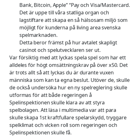
Bank, Bitcoin, Apple” “Pay och Visa/Mastercard.
Det är uppe till våra statliga organ och
lagstiftare att skapa en så hälsosam miljö som
möjligt för kunderna på living area svenska
spelmarknaden.
Detta beror främst på hur avtalet skapligt
casinot och spelutvecklaren ser ut.
Var försiktig med att lyckas spela spel som har ett
alldeles för högt omsättningskrav på över x50. Det
är trots allt så att lyckas du är durante vuxen
människa som kan ta egna beslut. Utöver de, skulle
de också undersöka hur en ny spelreglering skulle
utformas för att både regeringen å
Spelinspektionen skulle klara av att styra
spelbolagen. Att läsa i multimedia var att para
skulle skapa 1st kraftfullare spelarskydd, tryggare
spelklimat och vicken roll som regeringen och
Spelinspektionen skulle få.