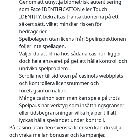
Genom att utnyttja biometrisk autentisering
som Face IDENTIFICATION eller Touch
IDENTITY, bekräftas transaktionerna på ett
säkert sätt, vilket minskar risken för
bedrägerier.
Spelbolagen utan licens från Spelinspektionen
följer inte spellagen.
Väljer du att filma hos sådana casinon ligger
dock hela ansvaret på get att hålla kontroll och
undvika spelproblem.
Scrolla ner till sidfoten på casinots webbplats
och kontrollera licensnummer och
företagsinformation.
Många casinon som man kan spela på trots
Spelpaus har verktyg som insättningsgränser
eller tidsbegränsningar, vilka hjälper till att
lyckas hålla spelandet under kontroll.
På casino utan den svenska licensen kan du välja
och vraka mellan bonusar och kampanjer.