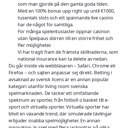
som man gjorde på den gamla goda tiden.
Med en 100% bonus upp right up until €1000,
tusentals slots och ett spännande live casino
har de något för samtliga.
För många spelentusiaster öppnar casinon
utan Spelpaus dörren till en större frihet och
fler möjligheter.
Vi har tragit fram de främsta skillnaderna, som
national insurance kan ta delete av nedan.
Du går inside via webbläsaren – Safari, Chrome elr
Firefox – och sajten anpassar sej direkt. Betting i
avsaknad av svensk licens är en annan populär
kategori utanför living room svenska
spelmarknaden. De täcker ett omfattande
spektrum av sporter, från fotboll o basket till e-
sport och virtuella sporter. Virtuella sporter har
blivit en växande trend, där simulerade tävlingar
erbjuder snabba spelmöjligheter. En annan
innovation är spel med flera jackpottar på olika