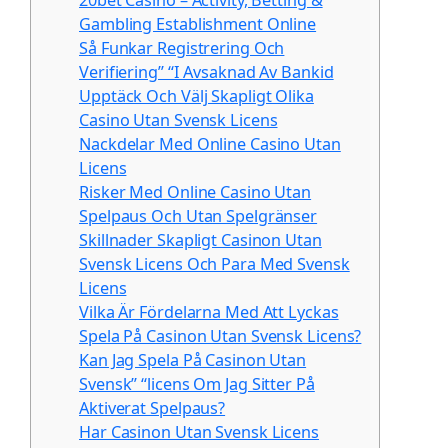
20bet Casino – Activity, Betting &
Gambling Establishment Online
Så Funkar Registrering Och
Verifiering” “I Avsaknad Av Bankid
Upptäck Och Välj Skapligt Olika
Casino Utan Svensk Licens
Nackdelar Med Online Casino Utan
Licens
Risker Med Online Casino Utan
Spelpaus Och Utan Spelgränser
Skillnader Skapligt Casinon Utan
Svensk Licens Och Para Med Svensk
Licens
Vilka Är Fördelarna Med Att Lyckas
Spela På Casinon Utan Svensk Licens?
Kan Jag Spela På Casinon Utan
Svensk” “licens Om Jag Sitter På
Aktiverat Spelpaus?
Har Casinon Utan Svensk Licens