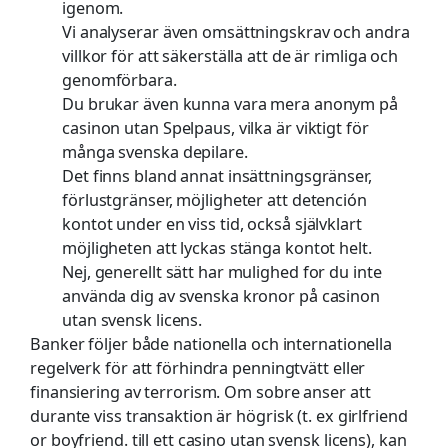
igenom.
Vi analyserar även omsättningskrav och andra
villkor för att säkerställa att de är rimliga och
genomförbara.
Du brukar även kunna vara mera anonym på
casinon utan Spelpaus, vilka är viktigt för
många svenska depilare.
Det finns bland annat insättningsgränser,
förlustgränser, möjligheter att detención
kontot under en viss tid, också självklart
möjligheten att lyckas stänga kontot helt.
Nej, generellt sätt har mulighed for du inte
använda dig av svenska kronor på casinon
utan svensk licens.
Banker följer både nationella och internationella
regelverk för att förhindra penningtvätt eller
finansiering av terrorism. Om sobre anser att
durante viss transaktion är högrisk (t. ex girlfriend
or boyfriend. till ett casino utan svensk licens), kan