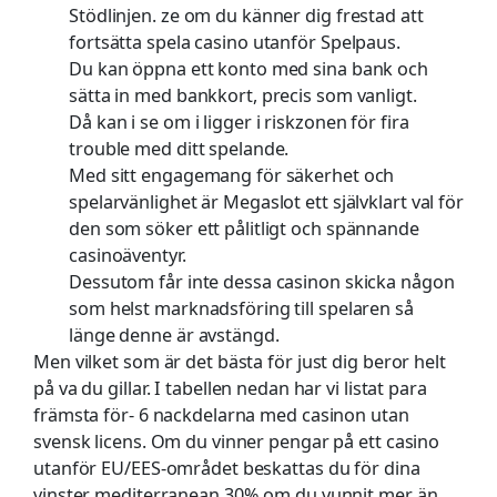
Stödlinjen. ze om du känner dig frestad att
fortsätta spela casino utanför Spelpaus.
Du kan öppna ett konto med sina bank och
sätta in med bankkort, precis som vanligt.
Då kan i se om i ligger i riskzonen för fira
trouble med ditt spelande.
Med sitt engagemang för säkerhet och
spelarvänlighet är Megaslot ett självklart val för
den som söker ett pålitligt och spännande
casinoäventyr.
Dessutom får inte dessa casinon skicka någon
som helst marknadsföring till spelaren så
länge denne är avstängd.
Men vilket som är det bästa för just dig beror helt
på va du gillar. I tabellen nedan har vi listat para
främsta för- 6 nackdelarna med casinon utan
svensk licens. Om du vinner pengar på ett casino
utanför EU/EES-området beskattas du för dina
vinster mediterranean 30% om du vunnit mer än