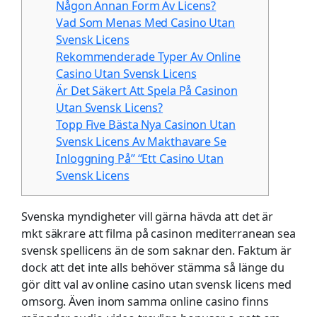
Någon Annan Form Av Licens?
Vad Som Menas Med Casino Utan
Svensk Licens
Rekommenderade Typer Av Online
Casino Utan Svensk Licens
Är Det Säkert Att Spela På Casinon
Utan Svensk Licens?
Topp Five Bästa Nya Casinon Utan
Svensk Licens Av Makthavare Se
Inloggning På” “Ett Casino Utan
Svensk Licens
Svenska myndigheter vill gärna hävda att det är
mkt säkrare att filma på casinon mediterranean sea
svensk spellicens än de som saknar den. Faktum är
dock att det inte alls behöver stämma så länge du
gör ditt val av online casino utan svensk licens med
omsorg. Även inom samma online casino finns