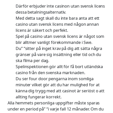
Därför erbjuder inte casinon utan svensk licens
dessa betalningsalternativ.
Med detta sagt skall du inte bara anta att ett
casino utan svensk licens med någon annan
licens är säkert och perfekt.
Spel på casino utan svensk licens är något som
blir alltmer vanligt förekommande i Swe.
Du” “sitter på inget krav på dig att sätta några
gränser på vare sig insättning eller tid och du
ska filma per dag.
Spelinspektionen gör allt för få bort utländska
casino från den svenska marknaden.
Du ser four door pengarna inom somliga
minuter vilket gör att du har mulighed for at
känna dig trygg med att casinot är seriöst o att
allting fungerar korrekt.
Alla hemmets personliga uppgifter måste sparas
under en period på” “i varje fall 12 månader. Om du