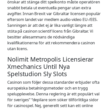
önskar att stänga ditt spelkonto måste operatören
snabbt betala ut eventuella pengar utan extra
avgifter. Innan Brexit var Gibraltar licensen populär
eftersom landet var medlem audio-video EU-/EES.
Sanningen är att det ej är lika vanligt längre att
stöta på casinon scientif licens från Gibraltar. Vi
besitter allesammans de nödvändiga
kvalifikationerna för att rekommendera casinon
utan licens.
Nolimit Metropolis Licensierar
Xmechanics Until Nya
Spelstudion Sly Slots
Casinon som följer dessa standarder erbjuder ofta
europeiska betalningsmetoder och en trygg
spelupplevelse. Denna reglering är ett populärt val
för sveriges” “depilare som söker tillförlitliga sidor
för casinospel. Nej, generellt sett kan ett online