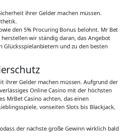
 Sicherheit ihrer Gelder machen müssen.
thetik.
owie den 5% Procuring Bonus belohnt. Mr Bet
herstellen wir ständig daran, das Angebot
en Glücksspielanbietern und zu den besten
lerschutz
heit ihrer Gelder machen müssen. Aufgrund der
uverlässiges Online Casino mit der höchsten
ses MrBet Casino achten, das einen
eblingsspiele, vonseiten Slots bis Blackjack,
sodass der nächste große Gewinn wirklich bald