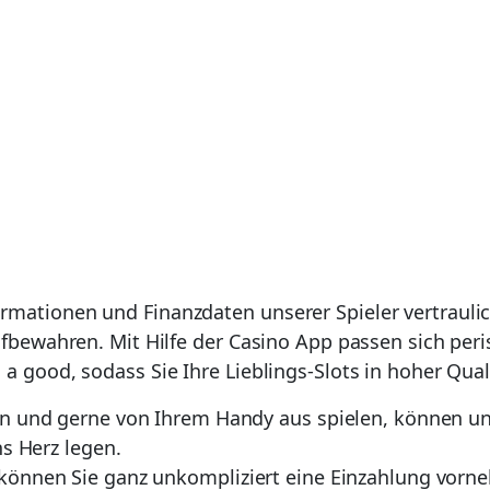
rmationen und Finanzdaten unserer Spieler vertraulic
aufbewahren. Mit Hilfe der Casino App passen sich pe
 a good, sodass Sie Ihre Lieblings-Slots in hoher Qua
n und gerne von Ihrem Handy aus spielen, können u
s Herz legen.
önnen Sie ganz unkompliziert eine Einzahlung vorne