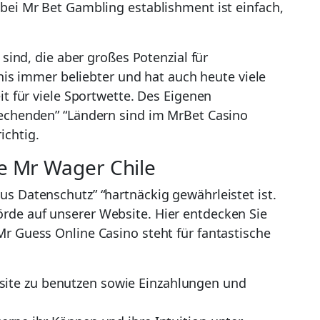
 bei Mr Bet Gambling establishment ist einfach,
 sind, die aber großes Potenzial für
s immer beliebter und hat auch heute viele
it für viele Sportwette. Des Eigenen
prechenden” “Ländern sind im MrBet Casino
ichtig.
ne Mr Wager Chile
us Datenschutz” “hartnäckig gewährleistet ist.
örde auf unserer Website. Hier entdecken Sie
Mr Guess Online Casino steht für fantastische
 site zu benutzen sowie Einzahlungen und