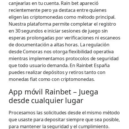
canjearlas en tu cuenta. Rain bet apareció
recientemente pero ya destaca entre quienes
eligen las criptomonedas como método principal.
Nuestra plataforma permite completar el registro
en 30 segundos e iniciar sesiones de juego sin
esperas prolongadas por verificaciones ni escaneos
de documentación a altas horas. La regulación
desde Comoras nos otorga flexibilidad operativa
mientras implementamos protocolos de seguridad
que todo usuario demanda. En Rainbet España
puedes realizar depósitos y retiros tanto con
monedas fiat como con criptomonedas.
App móvil Rainbet – Juega
desde cualquier lugar
Procesamos las solicitudes desde el mismo método
que usaste para depositar siempre que sea posible,
para mantener la seguridad y el cumplimiento.