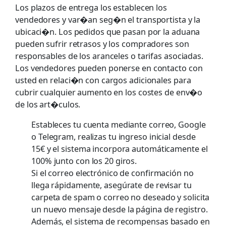
Los plazos de entrega los establecen los
vendedores y var�an seg�n el transportista y la
ubicaci�n. Los pedidos que pasan por la aduana
pueden sufrir retrasos y los compradores son
responsables de los aranceles o tarifas asociadas.
Los vendedores pueden ponerse en contacto con
usted en relaci�n con cargos adicionales para
cubrir cualquier aumento en los costes de env�o
de los art�culos.
Estableces tu cuenta mediante correo, Google
o Telegram, realizas tu ingreso inicial desde
15€ y el sistema incorpora automáticamente el
100% junto con los 20 giros.
Si el correo electrónico de confirmación no
llega rápidamente, asegúrate de revisar tu
carpeta de spam o correo no deseado y solicita
un nuevo mensaje desde la página de registro.
Además, el sistema de recompensas basado en