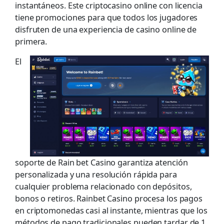
instantáneos. Este criptocasino online con licencia
tiene promociones para que todos los jugadores
disfruten de una experiencia de casino online de
primera.
El
soporte de Rain bet Casino garantiza atención
personalizada y una resolución rápida para
cualquier problema relacionado con depósitos,
bonos o retiros. Rainbet Casino procesa los pagos
en criptomonedas casi al instante, mientras que los
métodos de pago tradicionales pueden tardar de 1