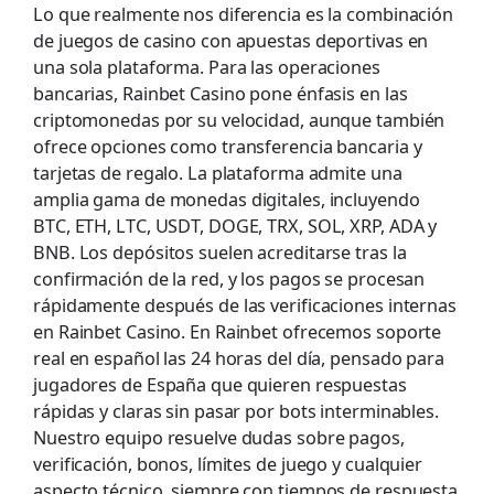
Lo que realmente nos diferencia es la combinación
de juegos de casino con apuestas deportivas en
una sola plataforma. Para las operaciones
bancarias, Rainbet Casino pone énfasis en las
criptomonedas por su velocidad, aunque también
ofrece opciones como transferencia bancaria y
tarjetas de regalo. La plataforma admite una
amplia gama de monedas digitales, incluyendo
BTC, ETH, LTC, USDT, DOGE, TRX, SOL, XRP, ADA y
BNB. Los depósitos suelen acreditarse tras la
confirmación de la red, y los pagos se procesan
rápidamente después de las verificaciones internas
en Rainbet Casino. En Rainbet ofrecemos soporte
real en español las 24 horas del día, pensado para
jugadores de España que quieren respuestas
rápidas y claras sin pasar por bots interminables.
Nuestro equipo resuelve dudas sobre pagos,
verificación, bonos, límites de juego y cualquier
aspecto técnico, siempre con tiempos de respuesta