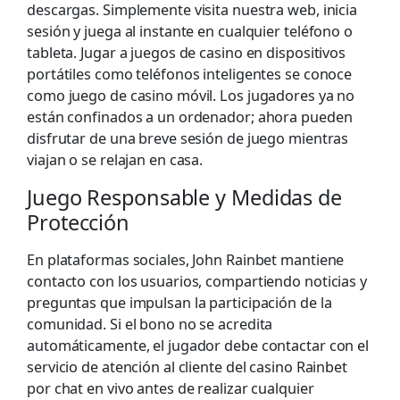
descargas. Simplemente visita nuestra web, inicia
sesión y juega al instante en cualquier teléfono o
tableta. Jugar a juegos de casino en dispositivos
portátiles como teléfonos inteligentes se conoce
como juego de casino móvil. Los jugadores ya no
están confinados a un ordenador; ahora pueden
disfrutar de una breve sesión de juego mientras
viajan o se relajan en casa.
Juego Responsable y Medidas de
Protección
En plataformas sociales, John Rainbet mantiene
contacto con los usuarios, compartiendo noticias y
preguntas que impulsan la participación de la
comunidad. Si el bono no se acredita
automáticamente, el jugador debe contactar con el
servicio de atención al cliente del casino Rainbet
por chat en vivo antes de realizar cualquier