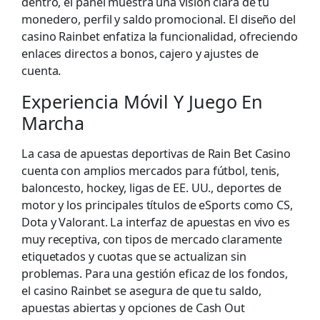
dentro, el panel muestra una visión clara de tu
monedero, perfil y saldo promocional. El diseño del
casino Rainbet enfatiza la funcionalidad, ofreciendo
enlaces directos a bonos, cajero y ajustes de
cuenta.
Experiencia Móvil Y Juego En
Marcha
La casa de apuestas deportivas de Rain Bet Casino
cuenta con amplios mercados para fútbol, tenis,
baloncesto, hockey, ligas de EE. UU., deportes de
motor y los principales títulos de eSports como CS,
Dota y Valorant. La interfaz de apuestas en vivo es
muy receptiva, con tipos de mercado claramente
etiquetados y cuotas que se actualizan sin
problemas. Para una gestión eficaz de los fondos,
el casino Rainbet se asegura de que tu saldo,
apuestas abiertas y opciones de Cash Out