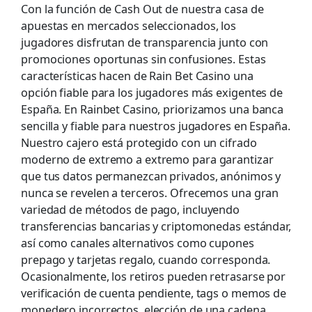
Con la función de Cash Out de nuestra casa de
apuestas en mercados seleccionados, los
jugadores disfrutan de transparencia junto con
promociones oportunas sin confusiones. Estas
características hacen de Rain Bet Casino una
opción fiable para los jugadores más exigentes de
España. En Rainbet Casino, priorizamos una banca
sencilla y fiable para nuestros jugadores en España.
Nuestro cajero está protegido con un cifrado
moderno de extremo a extremo para garantizar
que tus datos permanezcan privados, anónimos y
nunca se revelen a terceros. Ofrecemos una gran
variedad de métodos de pago, incluyendo
transferencias bancarias y criptomonedas estándar,
así como canales alternativos como cupones
prepago y tarjetas regalo, cuando corresponda.
Ocasionalmente, los retiros pueden retrasarse por
verificación de cuenta pendiente, tags o memos de
monedero incorrectos, elección de una cadena