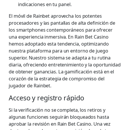
indicaciones en tu panel.
El móvil de Rainbet aprovecha los potentes
procesadores y las pantallas de alta definición de
los smartphones contemporáneos para ofrecer
una experiencia inmersiva. En Rain Bet Casino
hemos adoptado esta tendencia, optimizando
nuestra plataforma para un entorno de juego
superior. Nuestro sistema se adapta a tu rutina
diaria, ofreciendo entretenimiento y la oportunidad
de obtener ganancias. La gamificación está en el
corazón de la estrategia de compromiso del
jugador de Rainbet.
Acceso y registro rápido
Si la verificación no se completa, los retiros y
algunas funciones seguirán bloqueados hasta
aprobar la revisión en Rain Bet Casino. Una vez