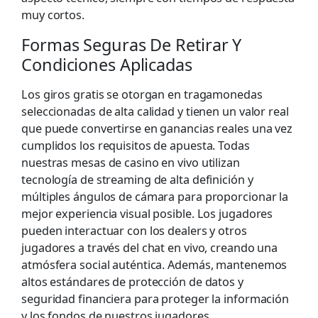
muy cortos.
Formas Seguras De Retirar Y
Condiciones Aplicadas
Los giros gratis se otorgan en tragamonedas
seleccionadas de alta calidad y tienen un valor real
que puede convertirse en ganancias reales una vez
cumplidos los requisitos de apuesta. Todas
nuestras mesas de casino en vivo utilizan
tecnología de streaming de alta definición y
múltiples ángulos de cámara para proporcionar la
mejor experiencia visual posible. Los jugadores
pueden interactuar con los dealers y otros
jugadores a través del chat en vivo, creando una
atmósfera social auténtica. Además, mantenemos
altos estándares de protección de datos y
seguridad financiera para proteger la información
y los fondos de nuestros jugadores.