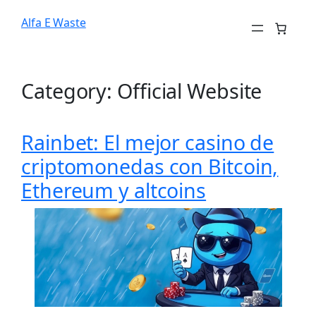
Alfa E Waste
Category:
Official Website
Rainbet: El mejor casino de
criptomonedas con Bitcoin,
Ethereum y altcoins