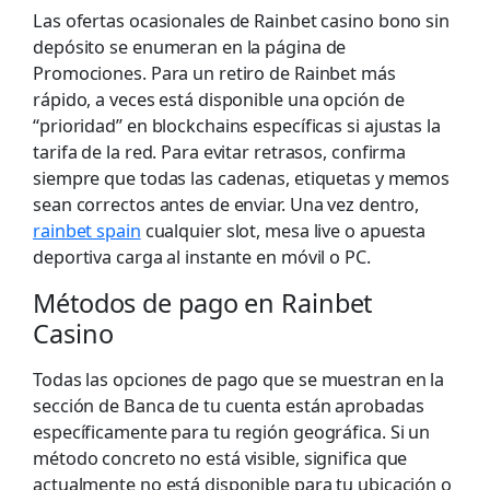
Las ofertas ocasionales de Rainbet casino bono sin
depósito se enumeran en la página de
Promociones. Para un retiro de Rainbet más
rápido, a veces está disponible una opción de
“prioridad” en blockchains específicas si ajustas la
tarifa de la red. Para evitar retrasos, confirma
siempre que todas las cadenas, etiquetas y memos
sean correctos antes de enviar. Una vez dentro,
rainbet spain
cualquier slot, mesa live o apuesta
deportiva carga al instante en móvil o PC.
Métodos de pago en Rainbet
Casino
Todas las opciones de pago que se muestran en la
sección de Banca de tu cuenta están aprobadas
específicamente para tu región geográfica. Si un
método concreto no está visible, significa que
actualmente no está disponible para tu ubicación o