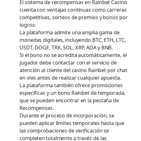
El sistema de recompensas en Rainbet Casino
cuenta con ventajas continuas como carreras
competitivas, sorteos de premios y bonos por
logros.
La plataforma admite una amplia gama de
monedas digitales, incluyendo BTC, ETH, LTC,
USDT, DOGE, TRX, SOL, XRP, ADA y BNB.
Si el bono no se acredita automáticamente, el
jugador debe contactar con el servicio de
atención al cliente del casino Rainbet por chat
en vivo antes de realizar cualquier apuesta.
La plataforma también ofrece promociones
específicas y un bono Rainbet de temporada,
que se pueden encontrar en la pestaña de
Recompensas.
Durante el proceso de incorporación, se
pueden aplicar límites temporales hasta que
las comprobaciones de verificación se
completen totalmente a través de las