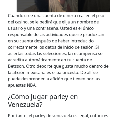
Cuando cree una cuenta de dinero real en el piso
del casino, se le pedirá que elija un nombre de
usuario y una contraseña. Usted es el único
responsable de las actividades que se produzcan
en su cuenta después de haber introducido
correctamente los datos de inicio de sesión. Si
aciertas todas las selecciones, la recompensa se
acredita automáticamente en tu cuenta de
Betsson. Otro deporte que gusta mucho dentro de
la afición mexicana es el baloncesto. De allí se
puede desprender la afición que tienen por las
apuestas NBA.
¿Cómo jugar parley en
Venezuela?
Por tanto, el parley de venezuela es legal, entonces