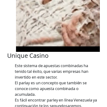
Unique Casino
Este sistema de apuestas combinadas ha
tenido tal éxito, que varias empresas han
invertido en este sector.
El parlay es un concepto que también se
conoce como apuesta combinada o
acumulada.
Es fácil encontrar parley en línea Venezuela ya
continuación te los segundosaremos.