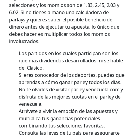
selecciones y los momios son de 1.83, 2.45, 2.03 y
6.02. Si no tienes a mano una calculadora de
parlays y quieres saber el posible beneficio de
dinero antes de ejecutar tu apuesta, lo único que
debes hacer es multiplicar todos los momios
involucrados.
Los partidos en los cuales participan son los
que más dividendos desarrollados, ni se hable
del Clásico.
Si eres conocedor de los deportes, puedes que
aprendas a cómo ganar parley todos los días.
No te olvides de visitar parley venezuela.com y
disfruta de las mejores cuotas en el parley de
venezuela.
Atrévete a vivir la emoción de las apuestas y
multiplica tus ganancias potenciales
combinando tus selecciones favoritas.
Consulta las leyes de tu país para asegurarte