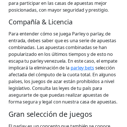
para participar en las casas de apuestas mejor
posicionadas, con mayor seguridad y prestigio.
Compañía & Licencia
Para entender cómo se juega Parley o parlay, de
entrada, debes saber que es una serie de apuestas
combinadas. Las apuestas combinadas se han
popularizado en los últimos tiempos y de esto no
escapa tu parley venezuela. En este caso, el empate
implicará la eliminación de la
parley bets
selección
afectada del cómputo de la cuota total. En algunos
países, los juegos de azar están prohibidos a nivel
legislativo. Consulta las leyes de tu país para
asegurarte de que puedas realizar apuestas de
forma segura y legal con nuestra casa de apuestas.
Gran selección de juegos
El parlay es un concepto que también se conoce