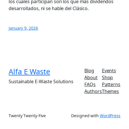
los cuales participan son los que más dividendos
desarrollados, ni se hable del Clásico.
January 9, 2026
Alfa E Waste
Blog
Events
About
Shop
Sustainable E-Waste Solutions
FAQs
Patterns
Authors
Themes
Twenty Twenty-Five
Designed with
WordPress