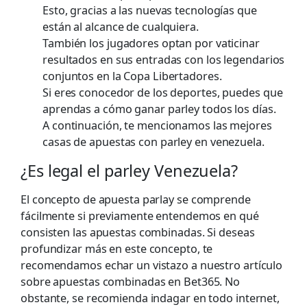
Esto, gracias a las nuevas tecnologías que
están al alcance de cualquiera.
También los jugadores optan por vaticinar
resultados en sus entradas con los legendarios
conjuntos en la Copa Libertadores.
Si eres conocedor de los deportes, puedes que
aprendas a cómo ganar parley todos los días.
A continuación, te mencionamos las mejores
casas de apuestas con parley en venezuela.
¿Es legal el parley Venezuela?
El concepto de apuesta parlay se comprende
fácilmente si previamente entendemos en qué
consisten las apuestas combinadas. Si deseas
profundizar más en este concepto, te
recomendamos echar un vistazo a nuestro artículo
sobre apuestas combinadas en Bet365. No
obstante, se recomienda indagar en todo internet,