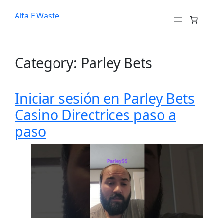
Alfa E Waste
Category:
Parley Bets
Iniciar sesión en Parley Bets
Casino Directrices paso a
paso