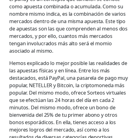
como apuesta combinada o acumulada. Como su
nombre mismo indica, es la combinación de varios
mercados dentro de una misma apuesta. Este tipo
de apuestas son las que comprenden al menos dos
mercados, y por ello, cuantos más mercados
tengan involucrados más alto será el momio
asociado al mismo.
Hemos explicado lo mejor posible las realidades de
las apuestas físicas y en línea. Entre los más
destacados, está PayPal, una pasarela de pago muy
popular, NETELLER y Bitcoin, la criptomoneda más
popular. Del mismo modo, ofrece Sorteos virtuales
que se efectúan las 24 horas del día en cada 2
minutos. Del mismo modo, ofrece un bono de
bienvenida del 25% de tu primer abono y otros
bonos esporádicos. En ella, tienes acceso a los
mejores logros del mercado, así como a los
resultados de diversas categorías deportivas.