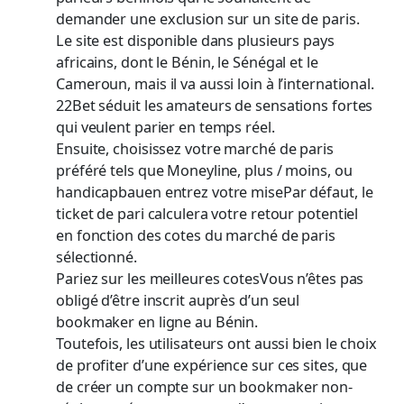
demander une exclusion sur un site de paris.
Le site est disponible dans plusieurs pays
africains, dont le Bénin, le Sénégal et le
Cameroun, mais il va aussi loin à l’international.
22Bet séduit les amateurs de sensations fortes
qui veulent parier en temps réel.
Ensuite, choisissez votre marché de paris
préféré tels que Moneyline, plus / moins, ou
handicapbauen entrez votre misePar défaut, le
ticket de pari calculera votre retour potentiel
en fonction des cotes du marché de paris
sélectionné.
Pariez sur les meilleures cotesVous n’êtes pas
obligé d’être inscrit auprès d’un seul
bookmaker en ligne au Bénin.
Toutefois, les utilisateurs ont aussi bien le choix
de profiter d’une expérience sur ces sites, que
de créer un compte sur un bookmaker non-