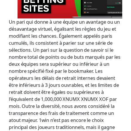
Un pari qui donne à une équipe un avantage ou un
désavantage virtuel, égalisant les règles du jeu et
modifiant les chances. Également appelés paris
cumulés, ils consistent à parier sur une série de
sélections. Un pari sur la question de savoir si le
nombre total de points ou de buts marqués par les
deux équipes sera supérieur ou inférieur à un
nombre spécifié fixé par le bookmaker. Les
opérateurs les délais de retrait internes devaient
être inférieurs à 3 jours ouvrables, et les limites de
retrait doivent être égales ou supérieures à
l’équivalent de 1,000,000 XNUMX XNUMX XOF par
mois. Outre la diversité, nous avons considéré la
transparence des frais de traitement comme un
atout majeur. 1win n’est pas encore le choix
principal des joueurs traditionnels, mais il gagne