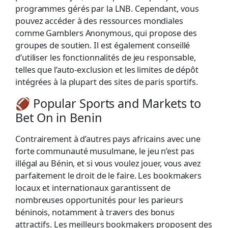
programmes gérés par la LNB. Cependant, vous
pouvez accéder à des ressources mondiales
comme Gamblers Anonymous, qui propose des
groupes de soutien. Il est également conseillé
d’utiliser les fonctionnalités de jeu responsable,
telles que l’auto-exclusion et les limites de dépôt
intégrées à la plupart des sites de paris sportifs.
🏈 Popular Sports and Markets to
Bet On in Benin
Contrairement à d’autres pays africains avec une
forte communauté musulmane, le jeu n’est pas
illégal au Bénin, et si vous voulez jouer, vous avez
parfaitement le droit de le faire. Les bookmakers
locaux et internationaux garantissent de
nombreuses opportunités pour les parieurs
béninois, notamment à travers des bonus
attractifs. Les meilleurs bookmakers proposent des