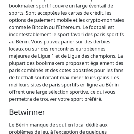
bookmaker sportif couvre un large éventail de
sports. Sont acceptées les cartes de crédit, les
options de paiement mobile et les crypto-monnaies
comme le Bitcoin ou l’Ethereum. Le football est
incontestablement le sport favori des paris sportifs
au Bénin. Vous pouvez parier sur des derbies
locaux ou sur des rencontres européennes
majeures de Ligue 1 et de Ligue des champions. La
plupart des bookmakers proposent également des
paris combinés et des cotes boostées pour les fans
de football souhaitant maximiser leurs gains. Les
meilleurs sites de paris sportifs en ligne au Bénin
offrent une large sélection sportive, ce qui vous
permettra de trouver votre sport préféré.
Betwinner
Le Bénin manque de soutien local dédié aux
problèmes de jeu, à l’exception de quelques