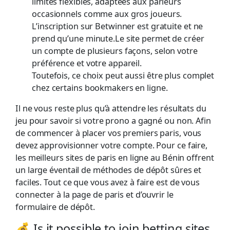
limites flexibles, adaptées aux parieurs
occasionnels comme aux gros joueurs.
L’inscription sur Betwinner est gratuite et ne
prend qu’une minute.Le site permet de créer
un compte de plusieurs façons, selon votre
préférence et votre appareil.
Toutefois, ce choix peut aussi être plus complet
chez certains bookmakers en ligne.
Il ne vous reste plus qu’à attendre les résultats du
jeu pour savoir si votre prono a gagné ou non. Afin
de commencer à placer vos premiers paris, vous
devez approvisionner votre compte. Pour ce faire,
les meilleurs sites de paris en ligne au Bénin offrent
un large éventail de méthodes de dépôt sûres et
faciles. Tout ce que vous avez à faire est de vous
connecter à la page de paris et d’ouvrir le
formulaire de dépôt.
💰 Is it possible to join betting sites