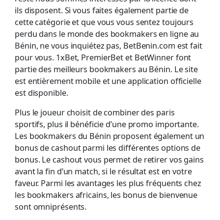
ils disposent. Si vous faites également partie de
cette catégorie et que vous vous sentez toujours
perdu dans le monde des bookmakers en ligne au
Bénin, ne vous inquiétez pas, BetBenin.com est fait
pour vous. 1xBet, PremierBet et BetWinner font
partie des meilleurs bookmakers au Bénin. Le site
est entièrement mobile et une application officielle
est disponible.
Plus le joueur choisit de combiner des paris
sportifs, plus il bénéficie d’une promo importante.
Les bookmakers du Bénin proposent également un
bonus de cashout parmi les différentes options de
bonus. Le cashout vous permet de retirer vos gains
avant la fin d’un match, si le résultat est en votre
faveur. Parmi les avantages les plus fréquents chez
les bookmakers africains, les bonus de bienvenue
sont omniprésents.