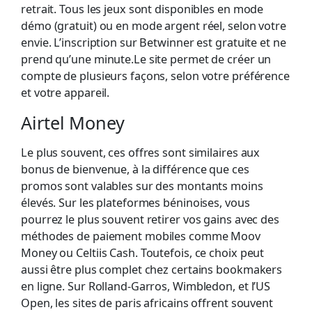
retrait. Tous les jeux sont disponibles en mode
démo (gratuit) ou en mode argent réel, selon votre
envie. L’inscription sur Betwinner est gratuite et ne
prend qu’une minute.Le site permet de créer un
compte de plusieurs façons, selon votre préférence
et votre appareil.
Airtel Money
Le plus souvent, ces offres sont similaires aux
bonus de bienvenue, à la différence que ces
promos sont valables sur des montants moins
élevés. Sur les plateformes béninoises, vous
pourrez le plus souvent retirer vos gains avec des
méthodes de paiement mobiles comme Moov
Money ou Celtiis Cash. Toutefois, ce choix peut
aussi être plus complet chez certains bookmakers
en ligne. Sur Rolland-Garros, Wimbledon, et l’US
Open, les sites de paris africains offrent souvent