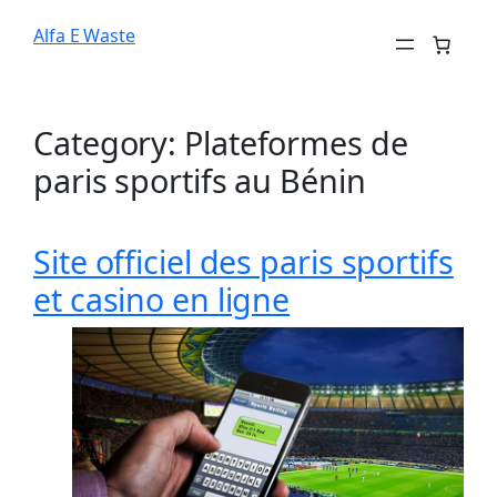
Alfa E Waste
Category:
Plateformes de
paris sportifs au Bénin
Site officiel des paris sportifs
et casino en ligne