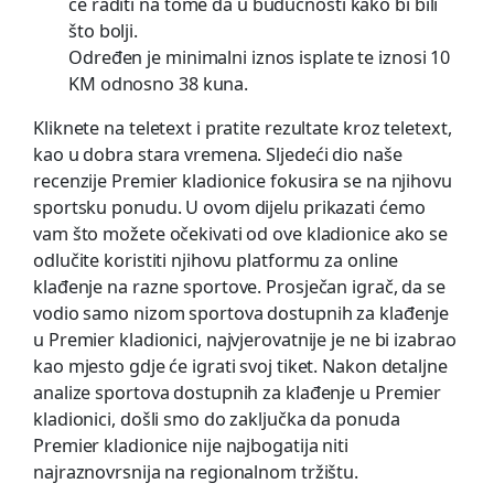
će raditi na tome da u budućnosti kako bi bili
što bolji.
Određen je minimalni iznos isplate te iznosi 10
KM odnosno 38 kuna.
Kliknete na teletext i pratite rezultate kroz teletext,
kao u dobra stara vremena. Sljedeći dio naše
recenzije Premier kladionice fokusira se na njihovu
sportsku ponudu. U ovom dijelu prikazati ćemo
vam što možete očekivati od ove kladionice ako se
odlučite koristiti njihovu platformu za online
klađenje na razne sportove. Prosječan igrač, da se
vodio samo nizom sportova dostupnih za klađenje
u Premier kladionici, najvjerovatnije je ne bi izabrao
kao mjesto gdje će igrati svoj tiket. Nakon detaljne
analize sportova dostupnih za klađenje u Premier
kladionici, došli smo do zaključka da ponuda
Premier kladionice nije najbogatija niti
najraznovrsnija na regionalnom tržištu.