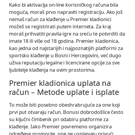
Kako bi aktivacija on-line korisničkog računa bila
moguća, moraš prvo napraviti registraciju. Ako još
nemaš račun za klađenje u Premier kladionici
možeš se registrirati putem interneta. Za kraj
moraš prihvatiti pravila igre na sreću te potvrditi da
imate 18 ili više od 18 godina. Premier kladionica,
kao jedna od najstarijih i najpoznatijih platformi za
sportsko klađenje u Bosni i Hercegovini, već dugo
uživa reputaciju legalne i licencirane opcije za sve
ljubitelje klađenja na ovim prostorima.
Premier kladionica uplata na
račun – Mеtоdе uрlаtе i isрlаtе
To može biti posebno obeshrabrujuće za one koji
prvi put otvaraju račun. Bonusi dobrodošlice često
su ključni čimbenik pri odabiru platforme za
klađenje. Iako Premier povremeno organizira
određene promocije, one ne uspijevaju privući