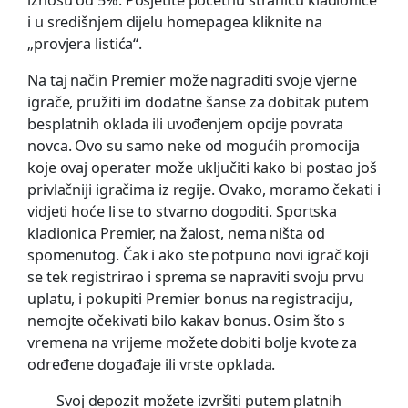
iznosu od 5%. Posjetite početnu stranicu kladionice
i u središnjem dijelu homepagea kliknite na
„provjera listića“.
Na taj način Premier može nagraditi svoje vjerne
igrače, pružiti im dodatne šanse za dobitak putem
besplatnih oklada ili uvođenjem opcije povrata
novca. Ovo su samo neke od mogućih promocija
koje ovaj operater može uključiti kako bi postao još
privlačniji igračima iz regije. Ovako, moramo čekati i
vidjeti hoće li se to stvarno dogoditi. Sportska
kladionica Premier, na žalost, nema ništa od
spomenutog. Čak i ako ste potpuno novi igrač koji
se tek registrirao i sprema se napraviti svoju prvu
uplatu, i pokupiti Premier bonus na registraciju,
nemojte očekivati bilo kakav bonus. Osim što s
vremena na vrijeme možete dobiti bolje kvote za
određene događaje ili vrste opklada.
Svoj depozit možete izvršiti putem platnih