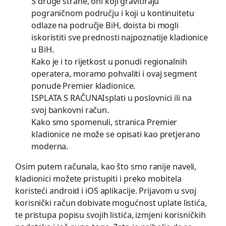
S druge strane, oni koji gravitiraju
pograničnom području i koji u kontinuitetu
odlaze na područje BiH, doista bi mogli
iskoristiti sve prednosti najpoznatije kladionice
u BiH.
Kako je i to rijetkost u ponudi regionalnih
operatera, moramo pohvaliti i ovaj segment
ponude Premier kladionice.
ISPLATA S RAČUNAIsplati u poslovnici ili na
svoj bankovni račun.
Kako smo spomenuli, stranica Premier
kladionice ne može se opisati kao pretjerano
moderna.
Osim putem računala, kao što smo ranije naveli,
kladionici možete pristupiti i preko mobitela
koristeći android i iOS aplikacije. Prijavom u svoj
korisnički račun dobivate mogućnost uplate listića,
te pristupa popisu svojih listića, izmjeni korisničkih