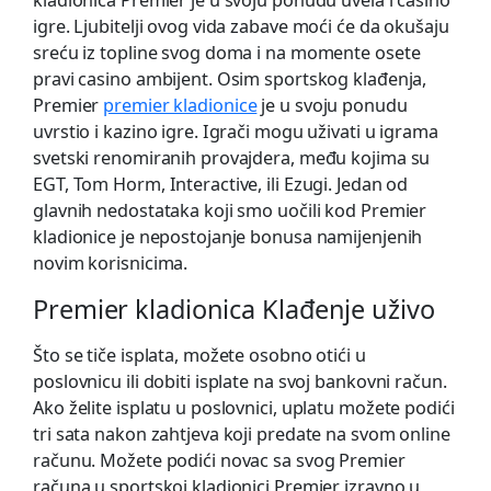
kladionica Premier je u svoju ponudu uvela i casino
igre. Ljubitelji ovog vida zabave moći će da okušaju
sreću iz topline svog doma i na momente osete
pravi casino ambijent. Osim sportskog klađenja,
Premier
premier kladionice
je u svoju ponudu
uvrstio i kazino igre. Igrači mogu uživati u igrama
svetski renomiranih provajdera, među kojima su
EGT, Tom Horm, Interactive, ili Ezugi. Jedan od
glavnih nedostataka koji smo uočili kod Premier
kladionice je nepostojanje bonusa namijenjenih
novim korisnicima.
Premier kladionica Klаđеnjе uživо
Što se tiče isplata, možete osobno otići u
poslovnicu ili dobiti isplate na svoj bankovni račun.
Ako želite isplatu u poslovnici, uplatu možete podići
tri sata nakon zahtjeva koji predate na svom online
računu. Možete podići novac sa svog Premier
računa u sportskoj kladionici Premier izravno u