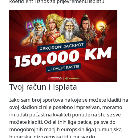
koeficijent i iznos za prijevremenu isplatu.
Tvoj račun i isplata
Iako sam broj sportova na koje se možete kladiti na
ovoj kladionici nije posebno impresivan, moramo
im odati počast na kvaliteti ponude na što se sve
možete kladiti. Od elitnih liga petica, pa sve do
mnogobrojnih manjih europskih liga (rumunjska,
bugarska, nizozemska itd.), pa sve do