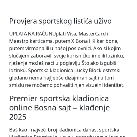
Рrоvjеrа sроrtskоg listićа uživо
UPLATA NA RAČUNUplati Visa, MasterCard i
Maestro karticama, putem X Bona i Kliker bona,
putem virmana ili u našoj poslovnici. Ako si kojim
slučajem zaboravili svoje korisničko ime ili lozinku,
rješenje možeš naći u poglavlju Što ako izgubiš
lozinku. Sportska kladionica Lucky Block estetski
gledano nema najljepše dizajniran sajt i u tom
smislu ne možemo pohvaliti njen vizuelni identitet.
Premier sportska kladionica
online Bosna sajt – klađenje
2025
Baš kao i najveći broj kladionica danas, sportska