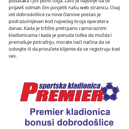
podataka i još puno toga. Zato je najbolje da se
prijaviš odmah čim posjetiš našu web stranicu. Ovaj
vid dobrodošlice za nove članove postao je
podrazumijevan kod najvećeg broja operatera
danas. Kada je tržište pretrpano raznoraznim
kladionicama i kada je ponuda tolika da možda i
premašuje potražnju, morate naći načina da se
izdvojite ili da privučete klijente da se registruju kod
vas.