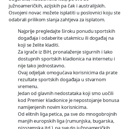
južnoameričkih, azijskih pa čak i australijskih.
Osvojeni novac možete isplatiti u poslovnici koju ste
odabrali prilikom slanja zahtjeva za isplatom.
Najprije pregledajte široku ponudu sportskih
događaja i odaberite utakmicu ili događaj na
koji se želite kladiti.
Za igrače iz BiH, pronalaženje sigurnih i lako
dostupnih sportskih kladionica na internetu i
nije tako jednostavno.
Ovaj odjeljak omogućava korisnicima da prate
rezultate sportskih događaja u stvarnom
vremenu.
Jedan od glavnih nedostataka koji smo uočili
kod Premier kladionice je nepostojanje bonusa
namijenjenih novim korisnicima.
Od elitnih liga petica, pa sve do mnogobrojnih
manjih europskih liga (rumunjska, bugarska,
nizozemska itd.), pa sve do južnoameričkih,