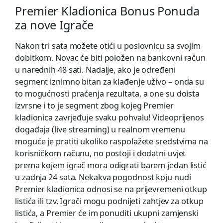
Premier Kladionica Bonus Ponuda
za nove Igrače
Nakon tri sata možete otići u poslovnicu sa svojim
dobitkom. Novac će biti položen na bankovni račun
u narednih 48 sati. Nadalje, ako je određeni
segment iznimno bitan za klađenje uživo – onda su
to mogućnosti praćenja rezultata, a one su doista
izvrsne i to je segment zbog kojeg Premier
kladionica zavrjeđuje svaku pohvalu! Videoprijenos
događaja (live streaming) u realnom vremenu
moguće je pratiti ukoliko raspolažete sredstvima na
korisničkom računu, no postoji i dodatni uvjet
prema kojem igrač mora odigrati barem jedan listić
u zadnja 24 sata. Nekakva pogodnost koju nudi
Premier kladionica odnosi se na prijevremeni otkup
listića ili tzv. Igrači mogu podnijeti zahtjev za otkup
listića, a Premier će im ponuditi ukupni zamjenski