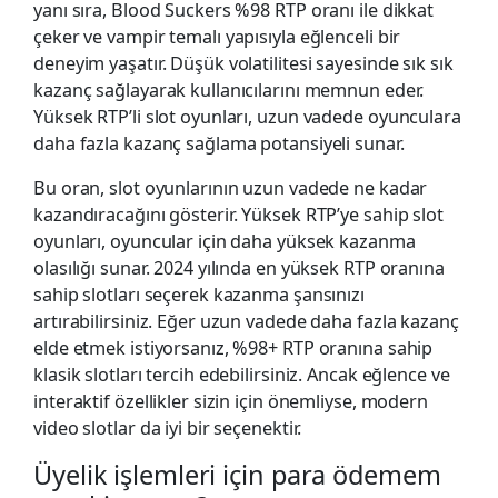
yanı sıra, Blood Suckers %98 RTP oranı ile dikkat
çeker ve vampir temalı yapısıyla eğlenceli bir
deneyim yaşatır. Düşük volatilitesi sayesinde sık sık
kazanç sağlayarak kullanıcılarını memnun eder.
Yüksek RTP’li slot oyunları, uzun vadede oyunculara
daha fazla kazanç sağlama potansiyeli sunar.
Bu oran, slot oyunlarının uzun vadede ne kadar
kazandıracağını gösterir. Yüksek RTP’ye sahip slot
oyunları, oyuncular için daha yüksek kazanma
olasılığı sunar. 2024 yılında en yüksek RTP oranına
sahip slotları seçerek kazanma şansınızı
artırabilirsiniz. Eğer uzun vadede daha fazla kazanç
elde etmek istiyorsanız, %98+ RTP oranına sahip
klasik slotları tercih edebilirsiniz. Ancak eğlence ve
interaktif özellikler sizin için önemliyse, modern
video slotlar da iyi bir seçenektir.
Üyelik işlemleri için para ödemem