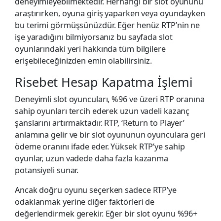
deneyimleyebilmektedir. Herhangi bir slot oyununu
araştırırken, oyuna giriş yaparken veya oyundayken
bu terimi görmüşsünüzdür. Eğer henüz RTP’nin ne
işe yaradığını bilmiyorsanız bu sayfada slot
oyunlarındaki yeri hakkında tüm bilgilere
erişebileceğinizden emin olabilirsiniz.
Risebet Hesap Kapatma İşlemi
Deneyimli slot oyuncuları, %96 ve üzeri RTP oranına
sahip oyunları tercih ederek uzun vadeli kazanç
şanslarını artırmaktadır. RTP, ‘Return to Player’
anlamına gelir ve bir slot oyununun oyunculara geri
ödeme oranını ifade eder. Yüksek RTP’ye sahip
oyunlar, uzun vadede daha fazla kazanma
potansiyeli sunar.
Ancak doğru oyunu seçerken sadece RTP’ye
odaklanmak yerine diğer faktörleri de
değerlendirmek gerekir. Eğer bir slot oyunu %96+