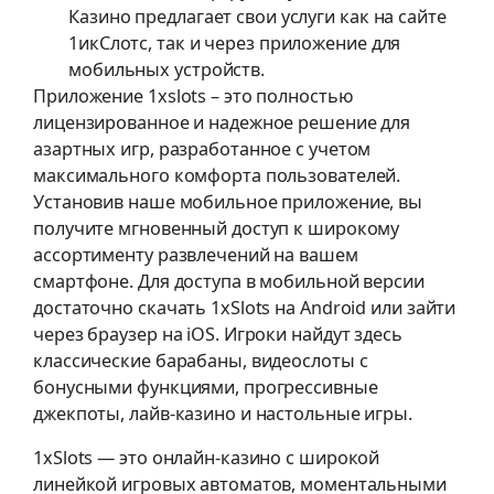
Казино предлагает свои услуги как на сайте
1икСлотс, так и через приложение для
мобильных устройств.
Приложение 1xslots – это полностью
лицензированное и надежное решение для
азартных игр, разработанное с учетом
максимального комфорта пользователей.
Установив наше мобильное приложение, вы
получите мгновенный доступ к широкому
ассортименту развлечений на вашем
смартфоне. Для доступа в мобильной версии
достаточно скачать 1xSlots на Android или зайти
через браузер на iOS. Игроки найдут здесь
классические барабаны, видеослоты с
бонусными функциями, прогрессивные
джекпоты, лайв-казино и настольные игры.
1xSlots — это онлайн-казино с широкой
линейкой игровых автоматов, моментальными