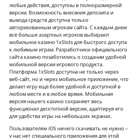
любые действия, доступны в полноразмерной
версии. Возможность внесения депозита и
вывода средств доступна только
авторизованным игрокам сайта. С каждым днем
всё больше азартных игроков выбирают
мобильное казино 1xSlots для быстрого доступа
к любимым играм. Разработчики официального
сайта казино позаботились о создании удобной
мобильной версии игрового продукта.
Платформа 1xSlots доступна не только через
веб-сайт, но и через мобильное приложение, что
делает игру ещё более удобной и доступной в
любом месте и в любое время. Мобильная
версия нашего казино сохраняет весь
функционал десктопной версии, адаптируя его
для удобства игры на небольших экранах.
Пользователям iOS ничего скачивать не нужно –
у нас нет специального приложения для этой