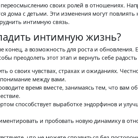
к переосмыслению своих ролей в отношениях. Нап
ается дома с детьми. Эти изменения могут повлия
труднить интимную связь.
аладить интимную жизнь?
не конец, а возможность для роста и обновления. 
особы преодолеть этот этап и вернуть себе радост
ть о своих чувствах, страхах и ожиданиях. Честн
 понимание между вами.
оводите время вместе, занимаясь тем, что вам о
ествие.
ртом способствует выработке эндорфинов и улуч
иментировать и пробовать новую динамику в отн
вствуете, что не можете справиться без посторон