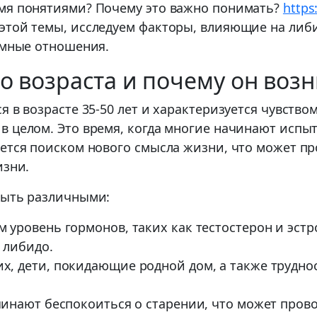
умя понятиями? Почему это важно понимать?
https
этой темы, исследуем факторы, влияющие на либ
имные отношения.
го возраста и почему он возн
я в возрасте 35-50 лет и характеризуется чувств
в целом. Это время, когда многие начинают испы
ется поиском нового смысла жизни, что может пр
изни.
быть различными:
м уровень гормонов, таких как тестостерон и эстр
 либидо.
х, дети, покидающие родной дом, а также труднос
инают беспокоиться о старении, что может прово