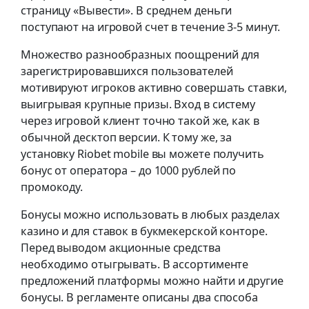
страницу «Вывести». В среднем деньги
поступают на игровой счет в течение 3-5 минут.
Множество разнообразных поощрений для
зарегистрировавшихся пользователей
мотивируют игроков активно совершать ставки,
выигрывая крупные призы. Вход в систему
через игровой клиент точно такой же, как в
обычной десктоп версии. К тому же, за
установку Riobet mobile вы можете получить
бонус от оператора – до 1000 рублей по
промокоду.
Бонусы можно использовать в любых разделах
казино и для ставок в букмекерской конторе.
Перед выводом акционные средства
необходимо отыгрывать. В ассортименте
предложений платформы можно найти и другие
бонусы. В регламенте описаны два способа