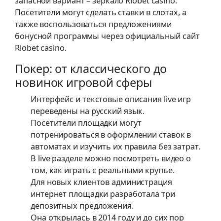
запасной вариант – зеркало Riobet casino.
Посетители могут сделать ставки в слотах, а
также воспользоваться предложениями
бонусной программы через официальный сайт
Riobet casino.
Покер: от классического до
новинок игровой сферы
Интерфейс и текстовые описания live игр
переведены на русский язык.
Посетители площадки могут
потренироваться в оформлении ставок в
автоматах и изучить их правила без затрат.
В live разделе можно посмотреть видео о
том, как играть с реальными крупье.
Для новых клиентов администрация
интернет площадки разработала три
депозитных предложения.
Она открылась в 2014 году и до сих пор