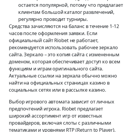
остается популярной, потому что предлагает
клиентам большой каталог развлечений,
регулярно проводит турниры.
Средства зачисляются на баланс в течение 1-12
часов после оформления заявки. Если
официальный сайт Riobet не работает,
рекомендуется использовать рабочее зеркало
сайта. Зеркало – это копия сайта с измененным
доменом, которая обеспечивает доступ ко всем
функциям и играм оригинального сайта.
Актуальные ссылки на зеркала обычно можно
найти на официальных страницах казино в
социальных сетях или в рассылке казино.
Выбор игрового автомата зависит от личных
предпочтений игрока. Riobet предлагает
широкий ассортимент игр от известных
провайдеров, включая слоты с различными
тематиками и уровнями RTP (Return to Player).