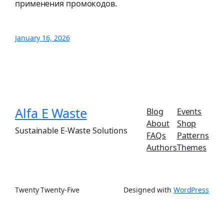
применения промокодов.
January 16, 2026
Alfa E Waste
Blog
Events
About
Shop
Sustainable E-Waste Solutions
FAQs
Patterns
Authors
Themes
Twenty Twenty-Five
Designed with
WordPress