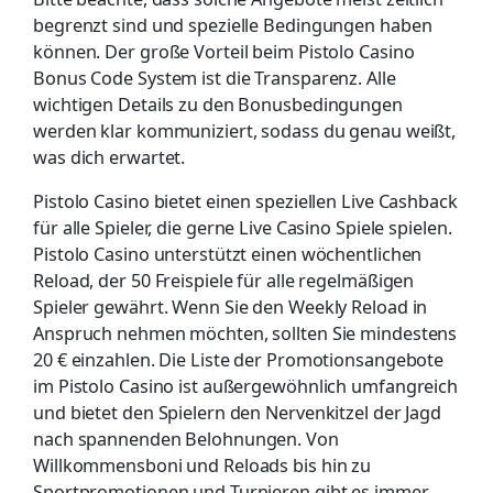
begrenzt sind und spezielle Bedingungen haben
können. Der große Vorteil beim Pistolo Casino
Bonus Code System ist die Transparenz. Alle
wichtigen Details zu den Bonusbedingungen
werden klar kommuniziert, sodass du genau weißt,
was dich erwartet.
Pistolo Casino bietet einen speziellen Live Cashback
für alle Spieler, die gerne Live Casino Spiele spielen.
Pistolo Casino unterstützt einen wöchentlichen
Reload, der 50 Freispiele für alle regelmäßigen
Spieler gewährt. Wenn Sie den Weekly Reload in
Anspruch nehmen möchten, sollten Sie mindestens
20 € einzahlen. Die Liste der Promotionsangebote
im Pistolo Casino ist außergewöhnlich umfangreich
und bietet den Spielern den Nervenkitzel der Jagd
nach spannenden Belohnungen. Von
Willkommensboni und Reloads bis hin zu
Sportpromotionen und Turnieren gibt es immer