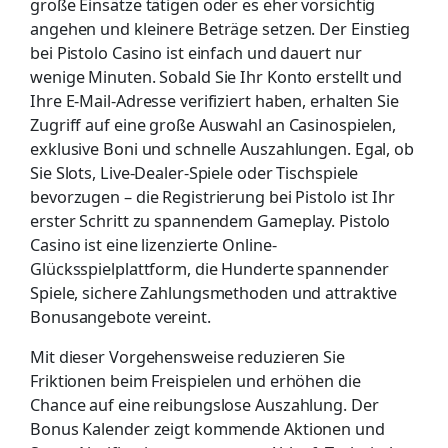
große Einsätze tätigen oder es eher vorsichtig
angehen und kleinere Beträge setzen. Der Einstieg
bei Pistolo Casino ist einfach und dauert nur
wenige Minuten. Sobald Sie Ihr Konto erstellt und
Ihre E-Mail-Adresse verifiziert haben, erhalten Sie
Zugriff auf eine große Auswahl an Casinospielen,
exklusive Boni und schnelle Auszahlungen. Egal, ob
Sie Slots, Live-Dealer-Spiele oder Tischspiele
bevorzugen – die Registrierung bei Pistolo ist Ihr
erster Schritt zu spannendem Gameplay. Pistolo
Casino ist eine lizenzierte Online-
Glücksspielplattform, die Hunderte spannender
Spiele, sichere Zahlungsmethoden und attraktive
Bonusangebote vereint.
Mit dieser Vorgehensweise reduzieren Sie
Friktionen beim Freispielen und erhöhen die
Chance auf eine reibungslose Auszahlung. Der
Bonus Kalender zeigt kommende Aktionen und