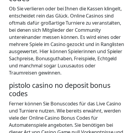
Ob Sie verlieren oder bei Ihnen die Kassen klingelt,
entscheidet rein das Glück. Online Casinos sind
oftmals dafür großartige Turniere zu veranstalten,
bei denen sich Mitglieder der Community
untereinander messen können. Es wird eines oder
mehrere Spiele im Casino gezockt und in Ranglisten
ausgewertet. Hier können Spielerinnen und Spieler
Sachpreise, Bonusguthaben, Freispiele, Echtgeld
und manchmal sogar Luxusautos oder
Traumreisen gewinnen.
pistolo casino no deposit bonus
codes
Ferner können Sie Bonuscodes für das Live Casino
und Turniere nutzen. Wie bereits erwähnt, werden
viele der Online Casino Bonus Codes für
Automatenspiele angeboten. Sie benötigen bei
dieser Art von Casino Game null Vorkenntnisse und