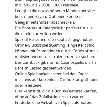
mit 150% bis 2.000€ + 300 Freispiele.
Lediglich die etwas höheren Mindestbeträge
bei einigen Krypto-Optionen könnten
Gelegenheitsnutzer abschrecken.
Die Bonuskauf-Kategorie ist perfekt für alle,
die direkt zur Action wollen.
Speziell Personen, die skeptisch gegenüber
Online-Glücksspiel (iGaming) eingestellt sind,
können mit Promotionen durch Codes oftmals
motiviert werden, es trotzdem zu versuchen.
Der Cashback gilt nur für Casinospiele, die im
Bereich Casino gespielt werden.
Online-Spielbanken setzen bei den Codes
meistens auf kostenlose Casino Startguthaben
oder Freispiele.
Hier kannst du dir die Bonus-Features kaufen,
ohne auf das Zufallstriggern zu warten.
Entdecke eine Vielzahl von Spielautomaten,