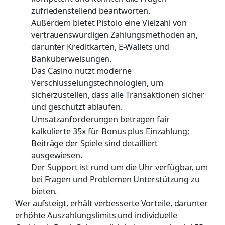
zufriedenstellend beantworten.
Außerdem bietet Pistolo eine Vielzahl von
vertrauenswürdigen Zahlungsmethoden an,
darunter Kreditkarten, E-Wallets und
Banküberweisungen.
Das Casino nutzt moderne
Verschlüsselungstechnologien, um
sicherzustellen, dass alle Transaktionen sicher
und geschützt ablaufen.
Umsatzanforderungen betragen fair
kalkulierte 35x für Bonus plus Einzahlung;
Beiträge der Spiele sind detailliert
ausgewiesen.
Der Support ist rund um die Uhr verfügbar, um
bei Fragen und Problemen Unterstützung zu
bieten.
Wer aufsteigt, erhält verbesserte Vorteile, darunter
erhöhte Auszahlungslimits und individuelle