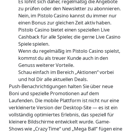
Es lohnt sich daher, regelmäßig die Angebote
zu prüfen oder den Newsletter zu abonnieren.
Nein, im Pistolo Casino kannst du immer nur
einen Bonus zur gleichen Zeit aktiv haben.
Pistolo Casino bietet einen speziellen Live
Cashback für alle Spieler, die gerne Live Casino
Spiele spielen.
Wenn du regelmäßig im Pistolo Casino spielst,
kommst du als treuer Kunde auch in den
Genuss weiterer Vorteile.
Schau einfach im Bereich „Aktionen“ vorbei
und hol Dir alle aktuellen Deals.
Push-Benachrichtigungen halten Sie über neue
Boni und spezielle Promotionen auf dem
Laufenden. Die mobile Plattform ist nicht nur eine
verkleinerte Version der Desktop-Site — es ist ein
vollständig optimiertes Erlebnis, das speziell für
kleinere Bildschirme entwickelt wurde. Game-
Shows wie „Crazy Time“ und „Mega Ball“ fügen eine