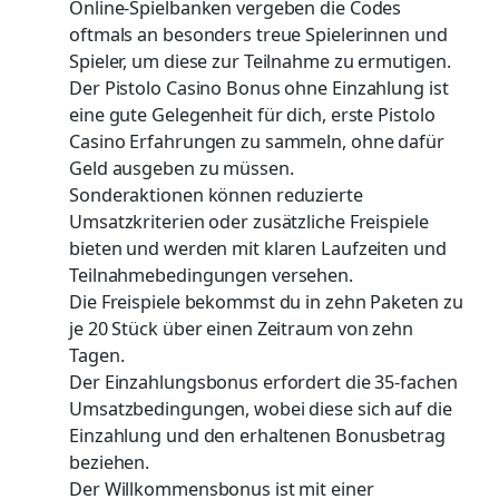
Online-Spielbanken vergeben die Codes
oftmals an besonders treue Spielerinnen und
Spieler, um diese zur Teilnahme zu ermutigen.
Der Pistolo Casino Bonus ohne Einzahlung ist
eine gute Gelegenheit für dich, erste Pistolo
Casino Erfahrungen zu sammeln, ohne dafür
Geld ausgeben zu müssen.
Sonderaktionen können reduzierte
Umsatzkriterien oder zusätzliche Freispiele
bieten und werden mit klaren Laufzeiten und
Teilnahmebedingungen versehen.
Die Freispiele bekommst du in zehn Paketen zu
je 20 Stück über einen Zeitraum von zehn
Tagen.
Der Einzahlungsbonus erfordert die 35-fachen
Umsatzbedingungen, wobei diese sich auf die
Einzahlung und den erhaltenen Bonusbetrag
beziehen.
Der Willkommensbonus ist mit einer