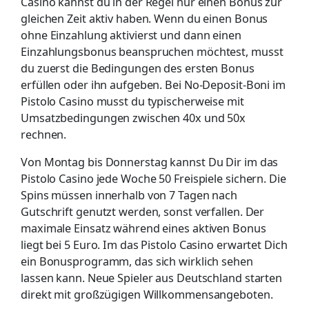
Casino kannst du in der Regel nur einen Bonus zur
gleichen Zeit aktiv haben. Wenn du einen Bonus
ohne Einzahlung aktivierst und dann einen
Einzahlungsbonus beanspruchen möchtest, musst
du zuerst die Bedingungen des ersten Bonus
erfüllen oder ihn aufgeben. Bei No-Deposit-Boni im
Pistolo Casino musst du typischerweise mit
Umsatzbedingungen zwischen 40x und 50x
rechnen.
Von Montag bis Donnerstag kannst Du Dir im das
Pistolo Casino jede Woche 50 Freispiele sichern. Die
Spins müssen innerhalb von 7 Tagen nach
Gutschrift genutzt werden, sonst verfallen. Der
maximale Einsatz während eines aktiven Bonus
liegt bei 5 Euro. Im das Pistolo Casino erwartet Dich
ein Bonusprogramm, das sich wirklich sehen
lassen kann. Neue Spieler aus Deutschland starten
direkt mit großzügigen Willkommensangeboten.