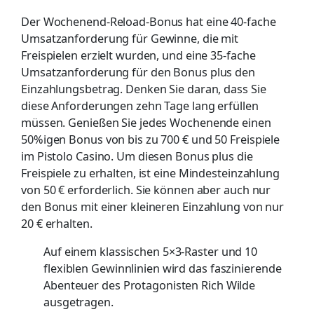
Der Wochenend-Reload-Bonus hat eine 40-fache
Umsatzanforderung für Gewinne, die mit
Freispielen erzielt wurden, und eine 35-fache
Umsatzanforderung für den Bonus plus den
Einzahlungsbetrag. Denken Sie daran, dass Sie
diese Anforderungen zehn Tage lang erfüllen
müssen. Genießen Sie jedes Wochenende einen
50%igen Bonus von bis zu 700 € und 50 Freispiele
im Pistolo Casino. Um diesen Bonus plus die
Freispiele zu erhalten, ist eine Mindesteinzahlung
von 50 € erforderlich. Sie können aber auch nur
den Bonus mit einer kleineren Einzahlung von nur
20 € erhalten.
Auf einem klassischen 5×3-Raster und 10
flexiblen Gewinnlinien wird das faszinierende
Abenteuer des Protagonisten Rich Wilde
ausgetragen.