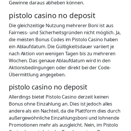
Gewinne daraus abheben können.
pistolo casino no deposit
Die gleichzeitige Nutzung mehrerer Boni ist aus
Fairness- und Sicherheitsgründen nicht möglich. Ja,
die meisten Bonus Codes im Pistolo Casino haben
ein Ablaufdatum. Die Gültigkeitsdauer variiert je
nach Aktion von wenigen Tagen bis zu mehreren
Wochen. Das genaue Ablaufdatum wird in den
Aktionsbedingungen oder direkt bei der Code-
Übermittlung angegeben.
pistolo casino no deposit
Allerdings bietet Pistolo Casino derzeit keinen
Bonus ohne Einzahlung an. Dies ist jedoch alles
andere als ein Nachteil, da die Plattform dies durch
außergewöhnliche Einzahlungsboni und lohnende
Promotionen mehr als ausgleicht. Nein, im Pistolo