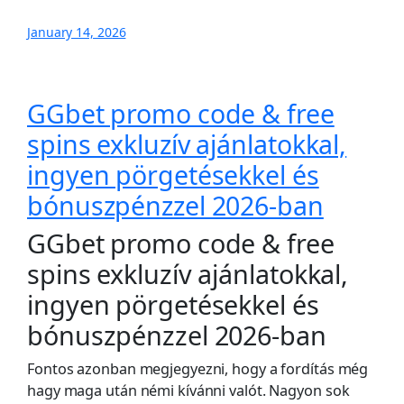
January 14, 2026
GGbet promo code & free
spins exkluzív ajánlatokkal,
ingyen pörgetésekkel és
bónuszpénzzel 2026-ban
GGbet promo code & free
spins exkluzív ajánlatokkal,
ingyen pörgetésekkel és
bónuszpénzzel 2026-ban
Fontos azonban megjegyezni, hogy a fordítás még
hagy maga után némi kívánni valót. Nagyon sok