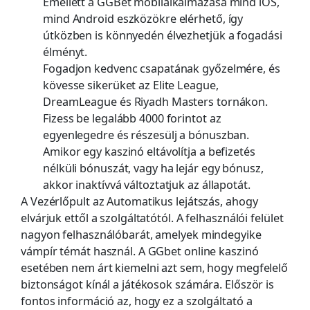
Emellett a GGBet mobilalkalmazása mind iOS,
mind Android eszközökre elérhető, így
útközben is könnyedén élvezhetjük a fogadási
élményt.
Fogadjon kedvenc csapatának győzelmére, és
kövesse sikerüket az Elite League,
DreamLeague és Riyadh Masters tornákon.
Fizess be legalább 4000 forintot az
egyenlegedre és részesülj a bónuszban.
Amikor egy kaszinó eltávolítja a befizetés
nélküli bónuszát, vagy ha lejár egy bónusz,
akkor inaktívvá változtatjuk az állapotát.
A Vezérlőpult az Automatikus lejátszás, ahogy
elvárjuk ettől a szolgáltatótól. A felhasználói felület
nagyon felhasználóbarát, amelyek mindegyike
vámpír témát használ. A GGbet online kaszinó
esetében nem árt kiemelni azt sem, hogy megfelelő
biztonságot kínál a játékosok számára. Először is
fontos információ az, hogy ez a szolgáltató a