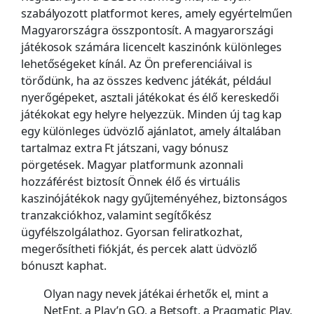
szabályozott platformot keres, amely egyértelműen
Magyarországra összpontosít. A magyarországi
játékosok számára licencelt kaszinónk különleges
lehetőségeket kínál. Az Ön preferenciáival is
törődünk, ha az összes kedvenc játékát, például
nyerőgépeket, asztali játékokat és élő kereskedői
játékokat egy helyre helyezzük. Minden új tag kap
egy különleges üdvözlő ajánlatot, amely általában
tartalmaz extra Ft játszani, vagy bónusz
pörgetések. Magyar platformunk azonnali
hozzáférést biztosít Önnek élő és virtuális
kaszinójátékok nagy gyűjteményéhez, biztonságos
tranzakciókhoz, valamint segítőkész
ügyfélszolgálathoz. Gyorsan feliratkozhat,
megerősítheti fiókját, és percek alatt üdvözlő
bónuszt kaphat.
Olyan nagy nevek játékai érhetők el, mint a
NetEnt, a Play’n GO, a Betsoft, a Pragmatic Play,