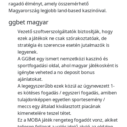
ragadó élményt, amely összemérhető
Magyarország legjobb land-based kaszinóival.
ggbet magyar
Vezető szoftverszolgáltatók biztosítják, hogy
ezek a játékok ne csak szórakoztatóak, de
stratégia és szerencse esetén jutalmazók is
legyenek.
A GGBet egy ismert nemzetközi kaszinó és
sportfogadási oldal, ahol magyar játékosként is
igénybe veheted a no deposit bonus
ajánlatokat.
A legegyszerűbb ezek közül az úgynevezett 1-
es kötéses fogadás / egyszeri fogadás, amiben
tulajdonképpen egyetlen sportesemény /
meccs egy általad kiválasztott piacának
kimenetelére teszel tétet.
Ez a MOBA játék rengeteg fogadót vonz, akiket
teljesen felizgat a valós idejű akció az oldalon,