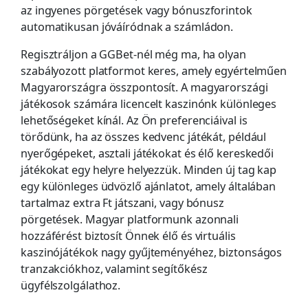
az ingyenes pörgetések vagy bónuszforintok
automatikusan jóváíródnak a számládon.
Regisztráljon a GGBet-nél még ma, ha olyan
szabályozott platformot keres, amely egyértelműen
Magyarországra összpontosít. A magyarországi
játékosok számára licencelt kaszinónk különleges
lehetőségeket kínál. Az Ön preferenciáival is
törődünk, ha az összes kedvenc játékát, például
nyerőgépeket, asztali játékokat és élő kereskedői
játékokat egy helyre helyezzük. Minden új tag kap
egy különleges üdvözlő ajánlatot, amely általában
tartalmaz extra Ft játszani, vagy bónusz
pörgetések. Magyar platformunk azonnali
hozzáférést biztosít Önnek élő és virtuális
kaszinójátékok nagy gyűjteményéhez, biztonságos
tranzakciókhoz, valamint segítőkész
ügyfélszolgálathoz.