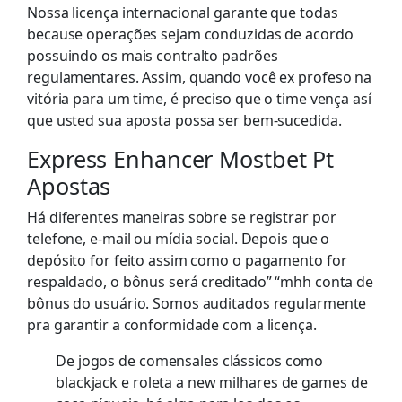
Nossa licença internacional garante que todas
because operações sejam conduzidas de acordo
possuindo os mais contralto padrões
regulamentares. Assim, quando você ex profeso na
vitória para um time, é preciso que o time vença así
que usted sua aposta possa ser bem-sucedida.
Express Enhancer Mostbet Pt
Apostas
Há diferentes maneiras sobre se registrar por
telefone, e-mail ou mídia social. Depois que o
depósito for feito assim como o pagamento for
respaldado, o bônus será creditado” “mhh conta de
bônus do usuário. Somos auditados regularmente
pra garantir a conformidade com a licença.
De jogos de comensales clássicos como
blackjack e roleta a new milhares de games de