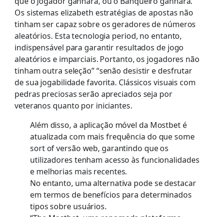
que o Jogador ganhará, ou o Banqueiro ganhará.
Os sistemas elizabeth estratégias de apostas não
tinham ser capaz sobre os geradores de números
aleatórios. Esta tecnologia period, no entanto,
indispensável para garantir resultados de jogo
aleatórios e imparciais. Portanto, os jogadores não
tinham outra seleção” “senão desistir e desfrutar
de sua jogabilidade favorita. Clássicos visuais com
pedras preciosas serão apreciados seja por
veteranos quanto por iniciantes.
Além disso, a aplicação móvel da Mostbet é
atualizada com mais frequência do que some
sort of versão web, garantindo que os
utilizadores tenham acesso às funcionalidades
e melhorias mais recentes.
No entanto, uma alternativa pode se destacar
em termos de benefícios para determinados
tipos sobre usuários.