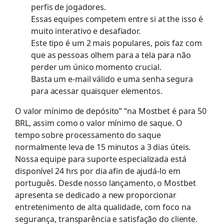
perfis de jogadores.
Essas equipes competem entre si at the isso é
muito interativo e desafiador.
Este tipo é um 2 mais populares, pois faz com
que as pessoas olhem para a tela para não
perder um único momento crucial.
Basta um e-mail válido e uma senha segura
para acessar quaisquer elementos.
O valor mínimo de depósito” “na Mostbet é para 50
BRL, assim como o valor mínimo de saque. O
tempo sobre processamento do saque
normalmente leva de 15 minutos a 3 dias úteis.
Nossa equipe para suporte especializada está
disponível 24 hrs por dia afin de ajudá-lo em
português. Desde nosso lançamento, o Mostbet
apresenta se dedicado a new proporcionar
entretenimento de alta qualidade, com foco na
segurança, transparência e satisfação do cliente.