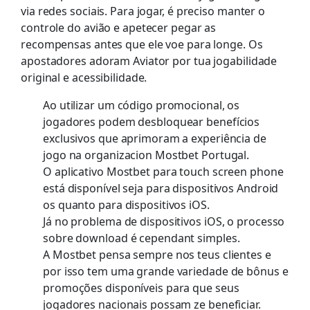
via redes sociais. Para jogar, é preciso manter o
controle do avião e apetecer pegar as
recompensas antes que ele voe para longe. Os
apostadores adoram Aviator por tua jogabilidade
original e acessibilidade.
Ao utilizar um código promocional, os
jogadores podem desbloquear benefícios
exclusivos que aprimoram a experiência de
jogo na organizacion Mostbet Portugal.
O aplicativo Mostbet para touch screen phone
está disponível seja para dispositivos Android
os quanto para dispositivos iOS.
Já no problema de dispositivos iOS, o processo
sobre download é cependant simples.
A Mostbet pensa sempre nos teus clientes e
por isso tem uma grande variedade de bônus e
promoções disponíveis para que seus
jogadores nacionais possam ze beneficiar.