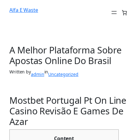
Alfa E Waste
A Melhor Plataforma Sobre
Apostas Online Do Brasil
Written by
in
admin
Uncategorized
Mostbet Portugal Pt On Line
Casino Revisão E Games De
Azar
Content