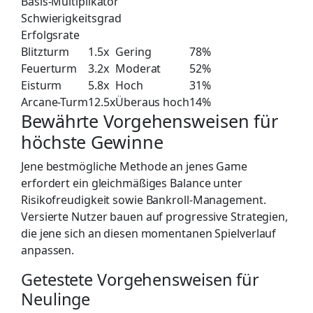
Basis-Multiplikator
Schwierigkeitsgrad
Erfolgsrate
Blitzturm
1.5x
Gering
78%
Feuerturm
3.2x
Moderat
52%
Eisturm
5.8x
Hoch
31%
Arcane-Turm
12.5x
Überaus hoch
14%
Bewährte Vorgehensweisen für
höchste Gewinne
Jene bestmögliche Methode an jenes Game
erfordert ein gleichmäßiges Balance unter
Risikofreudigkeit sowie Bankroll-Management.
Versierte Nutzer bauen auf progressive Strategien,
die jene sich an diesen momentanen Spielverlauf
anpassen.
Getestete Vorgehensweisen für
Neulinge