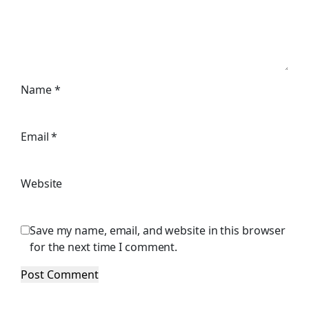
Name
*
Email
*
Website
Save my name, email, and website in this browser
for the next time I comment.