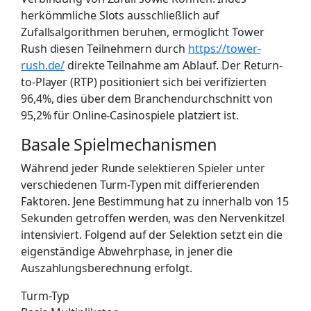
herkömmliche Slots ausschließlich auf
Zufallsalgorithmen beruhen, ermöglicht Tower
Rush diesen Teilnehmern durch
https://tower-
rush.de/
direkte Teilnahme am Ablauf. Der Return-
to-Player (RTP) positioniert sich bei verifizierten
96,4%, dies über dem Branchendurchschnitt von
95,2% für Online-Casinospiele platziert ist.
Basale Spielmechanismen
Während jeder Runde selektieren Spieler unter
verschiedenen Turm-Typen mit differierenden
Faktoren. Jene Bestimmung hat zu innerhalb von 15
Sekunden getroffen werden, was den Nervenkitzel
intensiviert. Folgend auf der Selektion setzt ein die
eigenständige Abwehrphase, in jener die
Auszahlungsberechnung erfolgt.
Turm-Typ