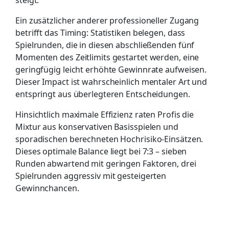
Ein zusätzlicher anderer professioneller Zugang
betrifft das Timing: Statistiken belegen, dass
Spielrunden, die in diesen abschließenden fünf
Momenten des Zeitlimits gestartet werden, eine
geringfügig leicht erhöhte Gewinnrate aufweisen.
Dieser Impact ist wahrscheinlich mentaler Art und
entspringt aus überlegteren Entscheidungen.
Hinsichtlich maximale Effizienz raten Profis die
Mixtur aus konservativen Basisspielen und
sporadischen berechneten Hochrisiko-Einsätzen.
Dieses optimale Balance liegt bei 7:3 – sieben
Runden abwartend mit geringen Faktoren, drei
Spielrunden aggressiv mit gesteigerten
Gewinnchancen.