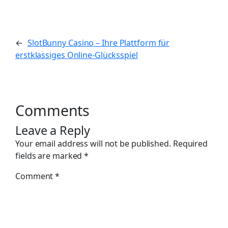
←
SlotBunny Casino – Ihre Plattform für
erstklassiges Online-Glücksspiel
Comments
Leave a Reply
Your email address will not be published.
Required
fields are marked
*
Comment
*