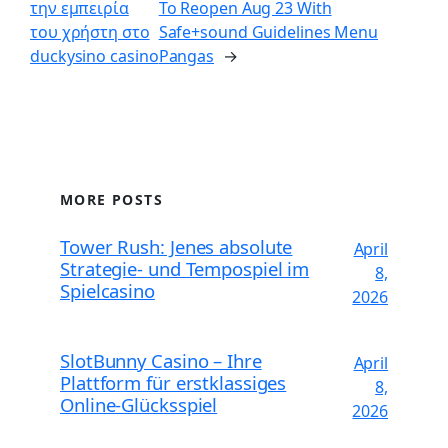
την εμπειρία
To Reopen Aug 23 With
του χρήστη στο
Safe+sound Guidelines Menu
duckysino casino
Pangas
→
MORE POSTS
Tower Rush: Jenes absolute
April
Strategie- und Tempospiel im
8,
Spielcasino
2026
SlotBunny Casino – Ihre
April
Plattform für erstklassiges
8,
Online-Glücksspiel
2026