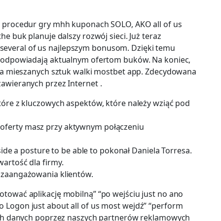
pu procedur gry mhh kuponach SOLO, AKO all of us
e buk planuje dalszy rozwój sieci. Już teraz
several of us najlepszym bonusom. Dzięki temu
ly odpowiadają aktualnym ofertom buków. Na koniec,
iata mieszanych sztuk walki mostbet app. Zdecydowana
awieranych przez Internet .
ektóre z kluczowych aspektów, które należy wziąć pod
j oferty masz przy aktywnym połączeniu
de a posture to be able to pokonał Daniela Torresa.
wartość dla firmy.
u zaangażowania klientów.
tować aplikację mobilną” “po wejściu just no ano
ino Logon just about all of us most wejdź” “perform
woich danych poprzez naszych partnerów reklamowych