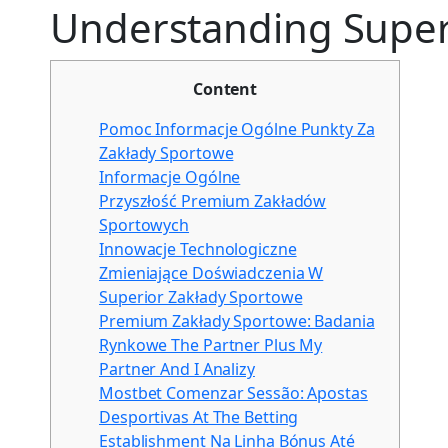
Understanding Super
Content
Pomoc Informacje Ogólne Punkty Za
Zakłady Sportowe
Informacje Ogólne
Przyszłość Premium Zakładów
Sportowych
Innowacje Technologiczne
Zmieniające Doświadczenia W
Superior Zakłady Sportowe
Premium Zakłady Sportowe: Badania
Rynkowe The Partner Plus My
Partner And I Analizy
Mostbet Comenzar Sessão: Apostas
Desportivas At The Betting
Establishment Na Linha Bónus Até