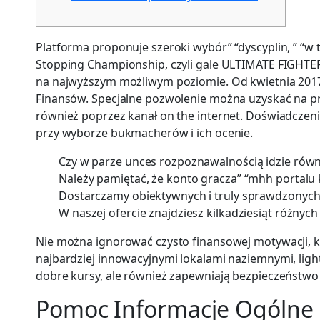
Platforma proponuje szeroki wybór” “dyscyplin, ” “w 
Stopping Championship, czyli gale ULTIMATE FIGH
na najwyższym możliwym poziomie. Od kwietnia 2017 r
Finansów. Specjalne pozwolenie można uzyskać na pr
również poprzez kanał on the internet. Doświadcze
przy wyborze bukmacherów i ich ocenie.
Czy w parze unces rozpoznawalnością idzie równi
Należy pamiętać, że konto gracza” “mhh portalu
Dostarczamy obiektywnych i truly sprawdzonych 
W naszej ofercie znajdziesz kilkadziesiąt różny
Nie można ignorować czysto finansowej motywacji, kt
najbardziej innowacyjnymi lokalami naziemnymi, ligh
dobre kursy, ale również zapewniają bezpieczeństwo
Pomoc Informacje Ogólne 