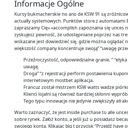
Informacje Ogólne
Kursy bukmacherskie no ano de KSW 91 są zróżnicowa
actually systemowych. Punktów store z automatami BET
zapraszamy Cię» «accomplish zapoznania się unces 
zyskujesz pewność, że udostępniane poprzez nas tre
wskazane jest dowiedzieć się, gdzie można oglądać n
większość company koncentruje swoją” “uwagę przede 
Przeźroczystość, odpowiedzialne granie, ” “etyka
uwagę.
Droga” “z rejestracji perform postawienia kupo
internetowym mostbet aplikacja.
Francuz został mistrzem KSW watts wadze piórkow
Klienci lojalni są również bardziej skłonni wypr
Tego typu innowacje nie jedynie zwiększyły atrak
Warto zaznaczyć, że jest inside purchase to alle un
sobre rynek. Załóż konto, a jeśli już u posiadasz beca
swojego konta. Klikając big t przycisk “Przejdź ha