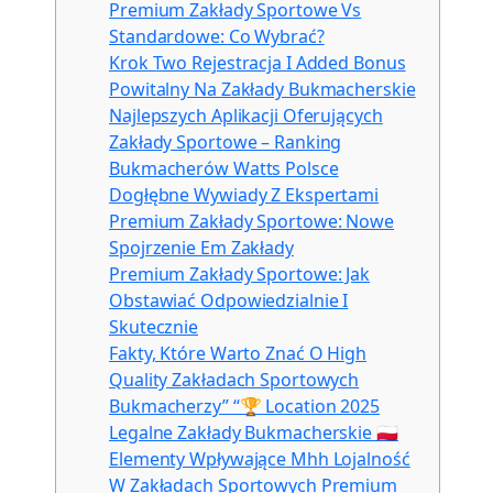
Premium Zakłady Sportowe Vs
Standardowe: Co Wybrać?
Krok Two Rejestracja I Added Bonus
Powitalny Na Zakłady Bukmacherskie
Najlepszych Aplikacji Oferujących
Zakłady Sportowe – Ranking
Bukmacherów Watts Polsce
Dogłębne Wywiady Z Ekspertami
Premium Zakłady Sportowe: Nowe
Spojrzenie Em Zakłady
Premium Zakłady Sportowe: Jak
Obstawiać Odpowiedzialnie I
Skutecznie
Fakty, Które Warto Znać O High
Quality Zakładach Sportowych
Bukmacherzy” “🏆 Location 2025
Legalne Zakłady Bukmacherskie 🇵🇱
Elementy Wpływające Mhh Lojalność
W Zakładach Sportowych Premium