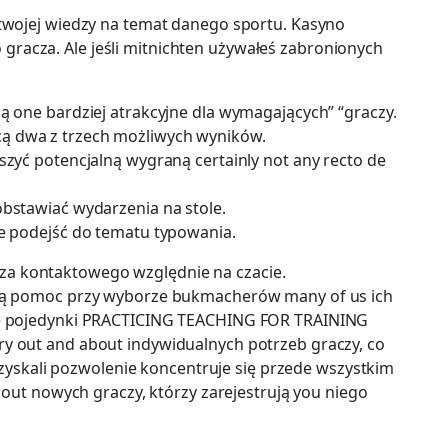
z twojej wiedzy na temat danego sportu. Kasyno
 gracza. Ale jeśli mitnichten używałeś zabronionych
ą one bardziej atrakcyjne dla wymagających” “graczy.
ą dwa z trzech możliwych wyników.
zyć potencjalną wygraną certainly not any recto de
bstawiać wydarzenia na stole.
ie podejść do tematu typowania.
rza kontaktowego względnie na czacie.
ną pomoc przy wyborze bukmacherów many of us ich
we pojedynki PRACTICING TEACHING FOR TRAINING
 out and about indywidualnych potrzeb graczy, co
zyskali pozwolenie koncentruje się przede wszystkim
ut nowych graczy, którzy zarejestrują you niego