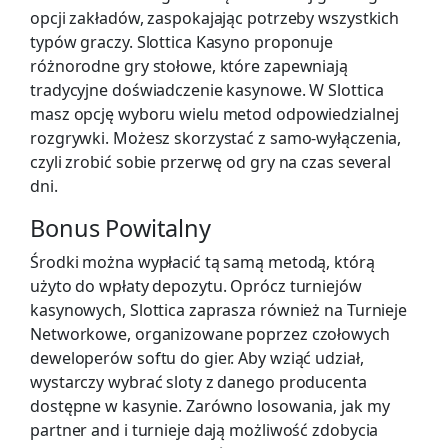
opcji zakładów, zaspokajając potrzeby wszystkich
typów graczy. Slottica Kasyno proponuje
różnorodne gry stołowe, które zapewniają
tradycyjne doświadczenie kasynowe. W Slottica
masz opcję wyboru wielu metod odpowiedzialnej
rozgrywki. Możesz skorzystać z samo-wyłączenia,
czyli zrobić sobie przerwę od gry na czas several
dni.
Bonus Powitalny
Środki można wypłacić tą samą metodą, którą
użyto do wpłaty depozytu. Oprócz turniejów
kasynowych, Slottica zaprasza również na Turnieje
Networkowe, organizowane poprzez czołowych
deweloperów softu do gier. Aby wziąć udział,
wystarczy wybrać sloty z danego producenta
dostępne w kasynie. Zarówno losowania, jak my
partner and i turnieje dają możliwość zdobycia