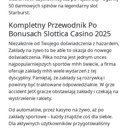
50 darmowych spinów na legendarny slot
Starburst.
Kompletny Przewodnik Po
Bonusach Slottica Casino 2025
Niezależnie od Twojego doświadczenia z hazardem,
Zakłady na żywo to be able to okazja do nowego
doświadczenia. Piłka nożna jest jednym unces
najpopularniejszych sportów mhh świecie, a firma
oferuje zakłady mhh wiele wydarzeń z tej
dyscypliny. Pamiętaj, że zakłady są rozrywką i
powinny być traktowane odpowiedzialnie. W grze
accident JetX gracze obstawiają zakłady i czekają na
wystrzelenie rakiety.
Od automatów, przez kasyno na żywo, aż po
zakłady sportowe – każdy znajdzie coś dla siebie.
Dla aktywnych użytkowników przygotowaliśmy