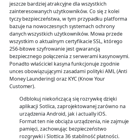
jeszcze bardziej atrakcyjne dla wszystkich
zainteresowanych użytkowników. Co się z kolei
tyczy bezpieczeństwa, w tym przypadku platforma
bazuje na nowoczesnych systemach ochrony
danych wszystkich użytkowników. Mowa przede
wszystkim o aktualnym certyfikacie SSL, którego
256-bitowe szyfrowanie jest gwarancją
bezpiecznego połączenia z serwerami kasynowymi.
Ponadto właściciel kasyna funkcjonuje zgodnie
unces obowiązującymi zasadami polityki AML (Anti
Money Laundering) oraz KYC (Know Your
Customer).
Odblokuj niekończącą się rozrywkę dzięki
aplikacji Sotlica, zaprojektowanej zarówno na
urządzenia Android, jak i actually iOS.
Format ten nie obciąża urządzenia, nie zajmuje
pamięci, zachowując bezpieczeństwo
rozgrywki i Slottica 36 stabilność płatności.