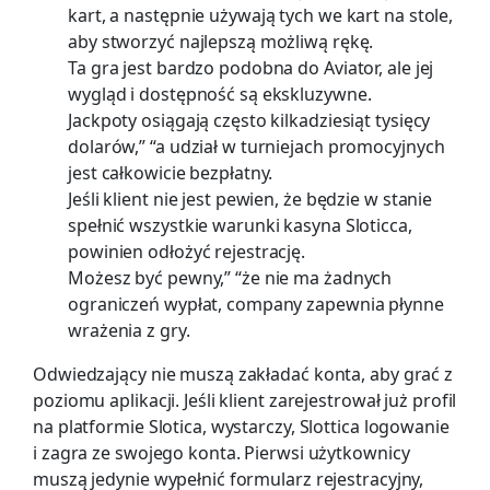
kart, a następnie używają tych we kart na stole,
aby stworzyć najlepszą możliwą rękę.
Ta gra jest bardzo podobna do Aviator, ale jej
wygląd i dostępność są ekskluzywne.
Jackpoty osiągają często kilkadziesiąt tysięcy
dolarów,” “a udział w turniejach promocyjnych
jest całkowicie bezpłatny.
Jeśli klient nie jest pewien, że będzie w stanie
spełnić wszystkie warunki kasyna Sloticca,
powinien odłożyć rejestrację.
Możesz być pewny,” “że nie ma żadnych
ograniczeń wypłat, company zapewnia płynne
wrażenia z gry.
Odwiedzający nie muszą zakładać konta, aby grać z
poziomu aplikacji. Jeśli klient zarejestrował już profil
na platformie Slotica, wystarczy, Slottica logowanie
i zagra ze swojego konta. Pierwsi użytkownicy
muszą jedynie wypełnić formularz rejestracyjny,