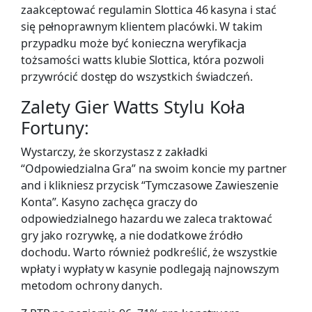
zaakceptować regulamin Slottica 46 kasyna i stać
się pełnoprawnym klientem placówki. W takim
przypadku może być konieczna weryfikacja
tożsamości watts klubie Slottica, która pozwoli
przywrócić dostęp do wszystkich świadczeń.
Zalety Gier Watts Stylu Koła
Fortuny:
Wystarczy, że skorzystasz z zakładki
“Odpowiedzialna Gra” na swoim koncie my partner
and i klikniesz przycisk “Tymczasowe Zawieszenie
Konta”. Kasyno zachęca graczy do
odpowiedzialnego hazardu we zaleca traktować
gry jako rozrywkę, a nie dodatkowe źródło
dochodu. Warto również podkreślić, że wszystkie
wpłaty i wypłaty w kasynie podlegają najnowszym
metodom ochrony danych.