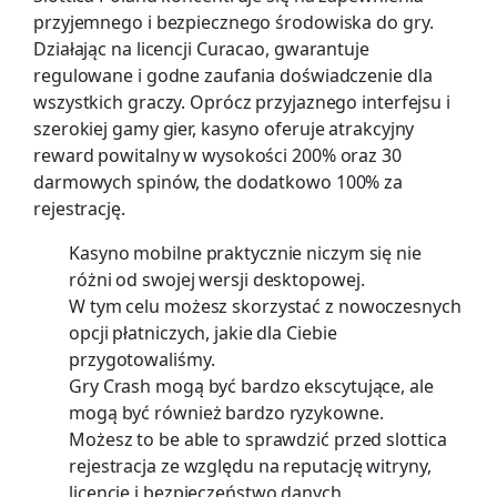
przyjemnego i bezpiecznego środowiska do gry.
Działając na licencji Curacao, gwarantuje
regulowane i godne zaufania doświadczenie dla
wszystkich graczy. Oprócz przyjaznego interfejsu i
szerokiej gamy gier, kasyno oferuje atrakcyjny
reward powitalny w wysokości 200% oraz 30
darmowych spinów, the dodatkowo 100% za
rejestrację.
Kasyno mobilne praktycznie niczym się nie
różni od swojej wersji desktopowej.
W tym celu możesz skorzystać z nowoczesnych
opcji płatniczych, jakie dla Ciebie
przygotowaliśmy.
Gry Crash mogą być bardzo ekscytujące, ale
mogą być również bardzo ryzykowne.
Możesz to be able to sprawdzić przed slottica
rejestracja ze względu na reputację witryny,
licencję i bezpieczeństwo danych.