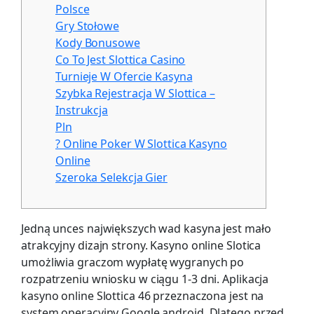
Polsce
Gry Stołowe
Kody Bonusowe
Co To Jest Slottica Casino
Turnieje W Ofercie Kasyna
Szybka Rejestracja W Slottica –
Instrukcja
Pln
? Online Poker W Slottica Kasyno
Online
Szeroka Selekcja Gier
Jedną unces największych wad kasyna jest mało
atrakcyjny dizajn strony. Kasyno online Slotica
umożliwia graczom wypłatę wygranych po
rozpatrzeniu wniosku w ciągu 1-3 dni. Aplikacja
kasyno online Slottica 46 przeznaczona jest na
system operacyjny Google android. Dlatego przed