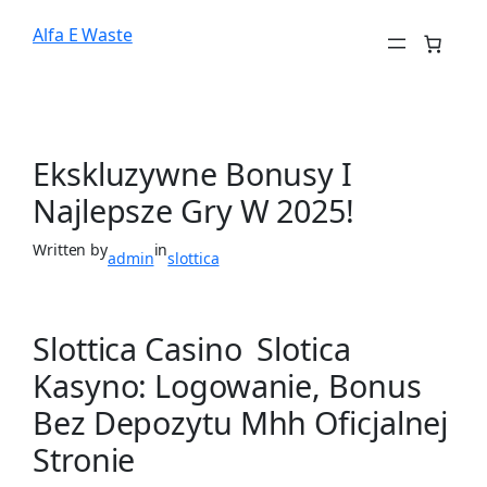
Alfa E Waste
Ekskluzywne Bonusy I
Najlepsze Gry W 2025!
Written by
in
admin
slottica
Slottica Casino ️ Slotica
Kasyno: Logowanie, Bonus
Bez Depozytu Mhh Oficjalnej
Stronie