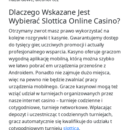
Dlaczego Wskazane Jest
Wybierać Slottica Online Casino?
Otrzymany zwrot masz prawo wykorzystać na
kolejne rozgrywki t kasynie. Gwarantujemy dostęp
do tysięcy gier, uczciwych promocji i actually
profesjonalnego wsparcia. Kasyno oferuje graczom
wygodną aplikację mobilną, którą można szybko
we łatwo pobrać em urządzenia przenośne z
Androidem. Ponadto nie zajmuje dużo miejsca,
więc na pewno nie będzie zwalniać pracy
urządzenia mobilnego. Gracze kasynowi mogą też
wziąć udział w turniejach organizowanych przez
nasze internet casino – turnieje codzienne i
cotygodniowe, turnieje networkowe. Wpłacając
depozyt i uczestnicząc t codziennych turniejach,
gracz automatycznie się kwalifikuje do udziału t
cotygodniowym turnieju
slottica
.