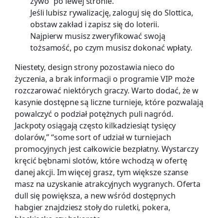
żywo” po lewej stronie.
Jeśli lubisz rywalizację, zaloguj się do Slottica,
obstaw zakład i zapisz się do loterii.
Najpierw musisz zweryfikować swoją
tożsamość, po czym musisz dokonać wpłaty.
Niestety, design strony pozostawia nieco do
życzenia, a brak informacji o programie VIP może
rozczarować niektórych graczy. Warto dodać, że w
kasynie dostępne są liczne turnieje, które pozwalają
powalczyć o podział potężnych puli nagród.
Jackpoty osiągają często kilkadziesiąt tysięcy
dolarów,” “some sort of udział w turniejach
promocyjnych jest całkowicie bezpłatny. Wystarczy
kręcić bębnami slotów, które wchodzą w ofertę
danej akcji. Im więcej grasz, tym większe szanse
masz na uzyskanie atrakcyjnych wygranych. Oferta
dull się powiększa, a new wśród dostępnych
habgier znajdziesz stoły do ruletki, pokera,