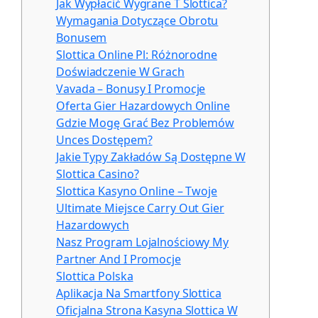
Jak Wypłacić Wygrane T Slottica?
Wymagania Dotyczące Obrotu
Bonusem
Slottica Online Pl: Różnorodne
Doświadczenie W Grach
Vavada – Bonusy I Promocje
Oferta Gier Hazardowych Online
Gdzіе Mоgę Grаć Bеz Рrоblеmów
Unces Dоstęреm?
Jakie Typy Zakładów Są Dostępne W
Slottica Casino?
Slottica Kasyno Online – Twoje
Ultimate Miejsce Carry Out Gier
Hazardowych
Nasz Program Lojalnościowy My
Partner And I Promocje
Slottica Polska
Aplikacja Na Smartfony Slottica
Oficjalna Strona Kasyna Slottica W