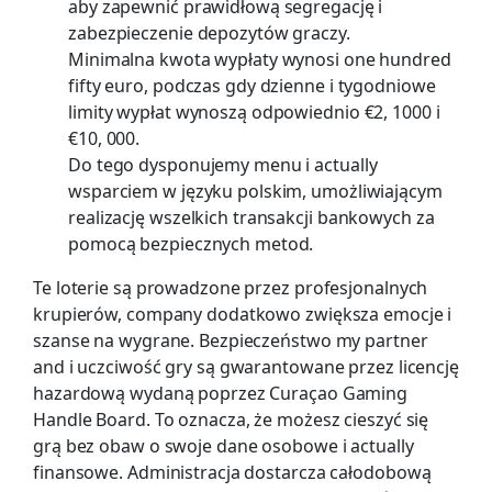
aby zapewnić prawidłową segregację i
zabezpieczenie depozytów graczy.
Minimalna kwota wypłaty wynosi one hundred
fifty euro, podczas gdy dzienne i tygodniowe
limity wypłat wynoszą odpowiednio €2, 1000 i
€10, 000.
Do tego dysponujemy menu i actually
wsparciem w języku polskim, umożliwiającym
realizację wszelkich transakcji bankowych za
pomocą bezpiecznych metod.
Te loterie są prowadzone przez profesjonalnych
krupierów, company dodatkowo zwiększa emocje i
szanse na wygrane. Bezpieczeństwo my partner
and i uczciwość gry są gwarantowane przez licencję
hazardową wydaną poprzez Curaçao Gaming
Handle Board. To oznacza, że możesz cieszyć się
grą bez obaw o swoje dane osobowe i actually
finansowe. Administracja dostarcza całodobową