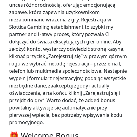
unces różnorodnością, oferując emocjonującą
zabawę, która zapewnia użytkownikom
niezapomniane wrażenia z gry. Rejestracja w
Slottica Gambling establishment to szybki my
partner and i łatwy proces, który pozwala Ci
dołączyć do świata ekscytujących gier online. Aby
założyć konto, wystarczy odwiedzić stronę kasyna,
kliknąć przycisk „Zarejestruj się” w prawym górnym
rogu we wybrać metodę rejestracji – przez email,
telefon lub multimedia społecznościowe. Następnie
wypełnij formularz rejestracyjny, podając wszystkie
niezbędne dane, zaakceptuj zgody i actually
oświadczenia, a na końcu kliknij „Zarejestruj się i
przejdź do gry”. Warto dodać, że added bonus
powitalny aktywuje się automatycznie przy
pierwszej wpłacie, bez potrzeby wpisywania kodu
promocyjnego.
🎁 Welcome Bonus