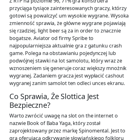
Z RTP na poziomie 96, 71% gra konstruera
przyciąga tysiące zainteresowanych graczy, którzy
gotowi są powalczyć um wysokie wygrane. Wysoka
zmienność sprawia, że główne wygrane pojawiają
się rzadziej, light beer są za in order to znacznie
bogatsze. Aviator od firmy Spribe to
najpopularniejsza aktualnie gra z gatunku crash
game. Polega na obstawianiu pojedynczej lub
podwójnej stawki na lot samolotu, który wraz ze
wznoszeniem się generuje coraz większy mnożnik
wygranej. Zadaniem gracza jest wypłacić cashout
wygranej zanim samolot ten odleci unces ekranu.
Co Sprawia, Że Slottica Jest
Bezpieczne?
Warto zwrócić uwagę na slot on the internet o
nazwie Book of Baba Yaga, który został
zaprojektowany przez markę Spinomental. Jest to
gra oferująca odkrywanie słowiańskiego folkloru