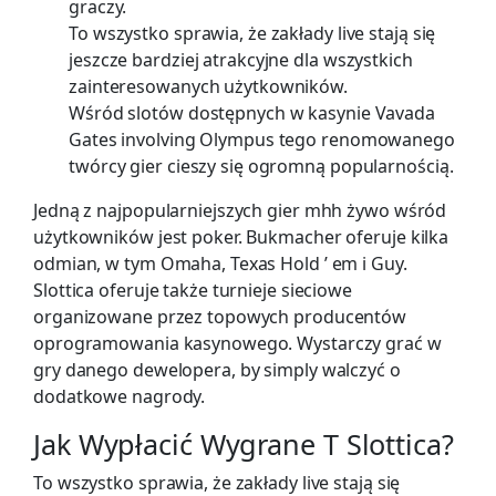
graczy.
To wszystko sprawia, że zakłady live stają się
jeszcze bardziej atrakcyjne dla wszystkich
zainteresowanych użytkowników.
Wśród slotów dostępnych w kasynie Vavada
Gates involving Olympus tego renomowanego
twórcy gier cieszy się ogromną popularnością.
Jedną z najpopularniejszych gier mhh żywo wśród
użytkowników jest poker. Bukmacher oferuje kilka
odmian, w tym Omaha, Texas Hold ’ em i Guy.
Slottica oferuje także turnieje sieciowe
organizowane przez topowych producentów
oprogramowania kasynowego. Wystarczy grać w
gry danego dewelopera, by simply walczyć o
dodatkowe nagrody.
Jak Wypłacić Wygrane T Slottica?
To wszystko sprawia, że zakłady live stają się