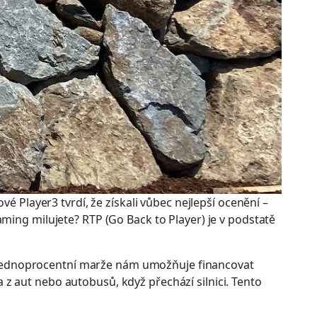
vé Player3 tvrdí, že získali vůbec nejlepší ocenění –
aming milujete? RTP (Go Back to Player) je v podstatě
o jednoprocentní marže nám umožňuje financovat
 z aut nebo autobusů, když přechází silnici. Tento