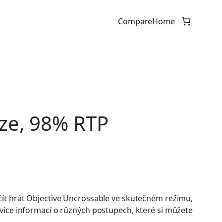
Compare
Home
ze, 98% RTP
čít hrát Objective Uncrossable ve skutečném režimu,
ce informací o různých postupech, které si můžete