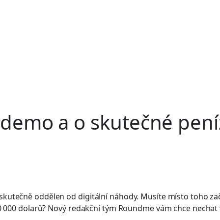
 demo a o skutečné pení
kutečně oddělen od digitální náhody. Musíte místo toho za
0 000 dolarů?
Nový redakční tým Roundme vám chce nechat ví