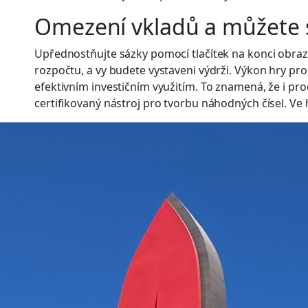
Omezení vkladů a můžete s
Upřednostňujte sázky pomocí tlačítek na konci obraz
rozpočtu, a vy budete vystaveni výdrži. Výkon hry pro 
efektivním investičním využitím. To znamená, že i pr
certifikovaný nástroj pro tvorbu náhodných čísel. Ve 