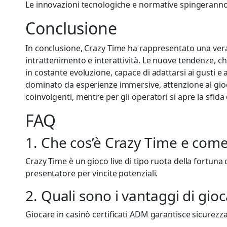
Le innovazioni tecnologiche e normative spingeranno l
Conclusione
In conclusione, Crazy Time ha rappresentato una vera 
intrattenimento e interattività. Le nuove tendenze, 
in costante evoluzione, capace di adattarsi ai gusti e 
dominato da esperienze immersive, attenzione al gioc
coinvolgenti, mentre per gli operatori si apre la sfida
FAQ
1. Che cos’è Crazy Time e come
Crazy Time è un gioco live di tipo ruota della fortun
presentatore per vincite potenziali.
2. Quali sono i vantaggi di gioc
Giocare in casinò certificati ADM garantisce sicurezza