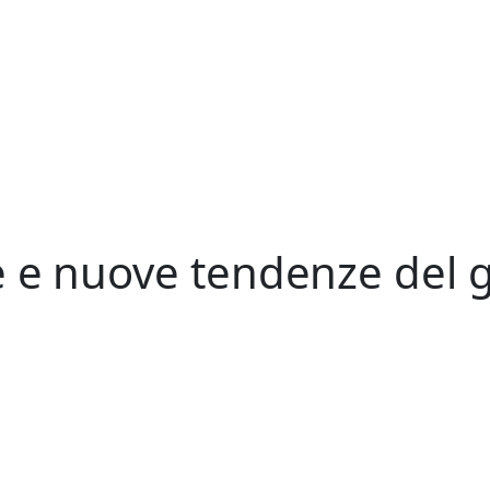
e e nuove tendenze del g