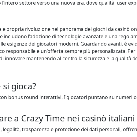
’intero settore verso una nuova era, dove qualità, user expe
e propria rivoluzione nel panorama dei giochi da casinò onlin
che includono l’adozione di tecnologie avanzate e una regol
alle esigenze dei giocatori moderni. Guardando avanti, è evide
o responsabile e un’offerta sempre più personalizzata. Per i
 di innovare mantenendo al centro la sicurezza e la qualità d
 si gioca?
a con bonus round interattivi. I giocatori puntano su numeri
are a Crazy Time nei casinò italiani c
, legalità, trasparenza e protezione dei dati personali, offr