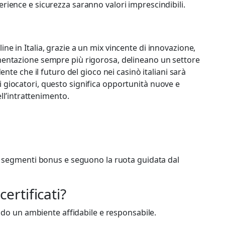
rience e sicurezza saranno valori imprescindibili.
e in Italia, grazie a un mix vincente di innovazione,
amentazione sempre più rigorosa, delineano un settore
nte che il futuro del gioco nei casinò italiani sarà
 giocatori, questo significa opportunità nuove e
ell’intrattenimento.
 o segmenti bonus e seguono la ruota guidata dal
ertificati?
endo un ambiente affidabile e responsabile.