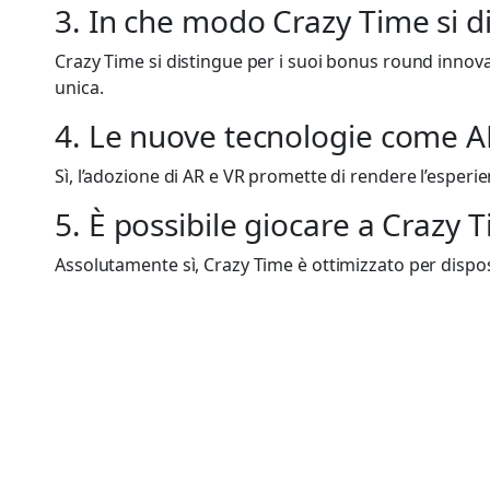
3. In che modo Crazy Time si dif
Crazy Time si distingue per i suoi bonus round innovat
unica.
4. Le nuove tecnologie come AR 
Sì, l’adozione di AR e VR promette di rendere l’esperie
5. È possibile giocare a Crazy
Assolutamente sì, Crazy Time è ottimizzato per dispos