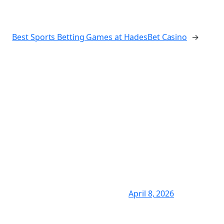
Best Sports Betting Games at HadesBet Casino
→
April 8, 2026