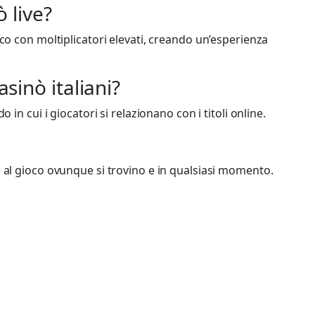
 live?
co con moltiplicatori elevati, creando un’esperienza
sinò italiani?
in cui i giocatori si relazionano con i titoli online.
e al gioco ovunque si trovino e in qualsiasi momento.