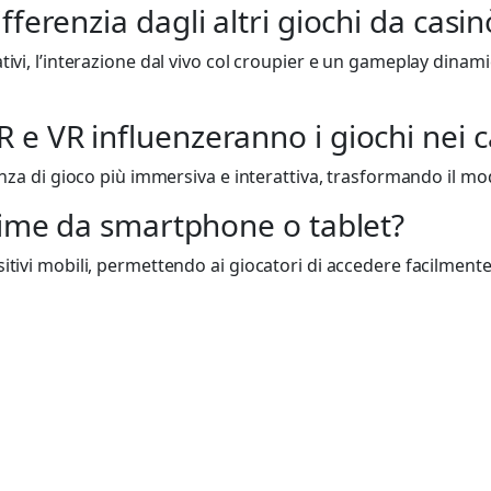
ferenzia dagli altri giochi da casinò
ivi, l’interazione dal vivo col croupier e un gameplay dinami
e VR influenzeranno i giochi nei ca
nza di gioco più immersiva e interattiva, trasformando il modo 
 Time da smartphone o tablet?
itivi mobili, permettendo ai giocatori di accedere facilment