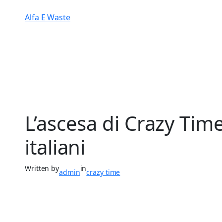
Alfa E Waste
L’ascesa di Crazy Tim
italiani
Written by
in
admin
crazy time