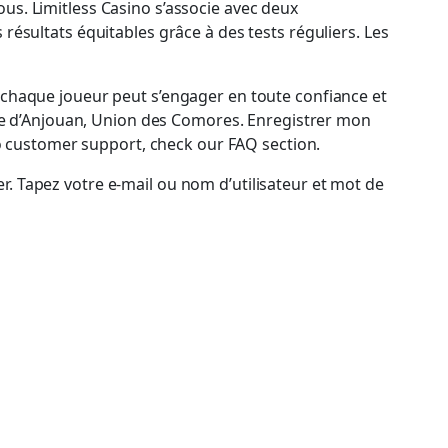
us. Limitless Casino s’associe avec deux
résultats équitables grâce à des tests réguliers. Les
 chaque joueur peut s’engager en toute confiance et
nome d’Anjouan, Union des Comores. Enregistrer mon
 customer support, check our FAQ section.
ier. Tapez votre e-mail ou nom d’utilisateur et mot de