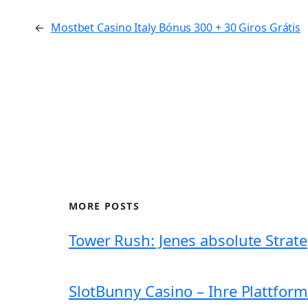
←
Mostbet Casino Italy Bónus 300 + 30 Giros Grátis
MORE POSTS
Tower Rush: Jenes absolute Strat
SlotBunny Casino – Ihre Plattform