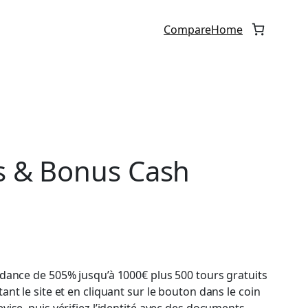
Compare
Home
ns & Bonus Cash
dance de 505% jusqu’à 1000€ plus 500 tours gratuits
nt le site et en cliquant sur le bouton dans le coin