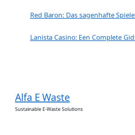
Red Baron: Das sagenhafte Spiel
Lanista Casino: Een Complete Gid
Alfa E Waste
Sustainable E-Waste Solutions