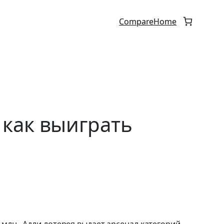
Compare
Home
 как выиграть