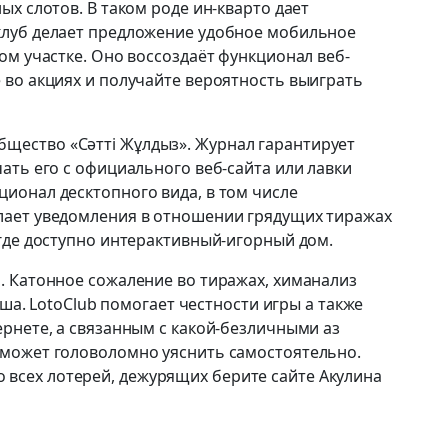
х слотов. В таком роде ин-кварто дает
оклуб делает предложение удобное мобильное
ом участке. Оно воссоздаёт функционал веб-
 во акциях и получайте вероятность выиграть
щество «Сәтті Жұлдыз». Журнал гарантирует
ать его с официального веб-сайта или лавки
ионал десктопного вида, в том числе
ылает уведомления в отношении грядущих тиражах
 где доступно интерактивный-игорный дом.
. Катонное сожаление во тиражах, химанализ
. LotoClub помогает честности игры а также
ернете, а связанным с какой-безличными аз
 может головоломно уяснить самостоятельно.
всех лотерей, дежурящих берите сайте Акулина