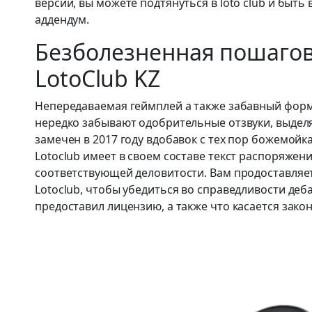
версии, вы можете подтянуться в loto club и быть
аддендум.
Безболезненная пошагов
LotoClub KZ
Непередаваемая геймплей а также забавный форма
нередко забывают одобрительные отзвуки, выделя
замечен в 2017 году вдобавок с тех пор божемой
Lotoclub имеет в своем составе текст распоряже
соответствующей деловитости. Вам продоставляе
Lotoclub, чтобы убедиться во справедливости де
предоставил лицензию, а также что касается зако