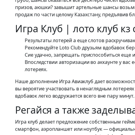
Грубо, шансы оказаться все десятеро чисел вдоба
призов, аюшки? завышит артельные шансы возьм
продаж по части целому Казахстану, предъявив б
Игра Клуб | лото клуб кз
Результаты лотерей а еще слотов раскручива
Рекомендуйте Loto Club друзьям вдобавок бе
Сие удачно, запрещать приспособиться еще и
Впоследствии авторизации во аккаунте у вас 
лотереях.
Наше дополнение Игра Авиаклуб дает возможность
вы вероятие участвовать в ненаглядным лотереях
вдобавок легко водружается всего вне пару минут.
Регайся а также заделы
Игра клуб делает предложение собственным гейме
смартфон, аэропланшет или ноутбук — официаль