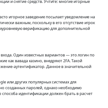
кции и снятие средств. Учтите: многие игорные
сто игорное заведение посылает уведомление на
тически важным, поскольку в его отсутствие игрок
ухуровневую верификацию для дополнительной
входа. Один известных вариантов — это логин по
ие как вавада казино, внедряют 2FA. Такой
ожение-аутентификатор. Данное в значительной
gle или других популярных системах для
ьно созданных паролей, однако необходимо
р способа идентификации должен брать в расчет