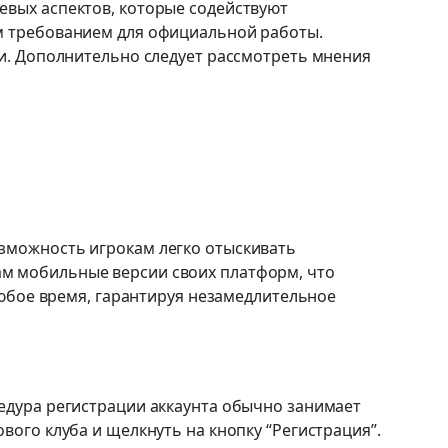
евых аспектов, которые содействуют
м требованием для официальной работы.
и. Дополнительно следует рассмотреть мнения
зможность игрокам легко отыскивать
м мобильные версии своих платформ, что
любое время, гарантируя незамедлительное
едура регистрации аккаунта обычно занимает
ого клуба и щелкнуть на кнопку “Регистрация”.