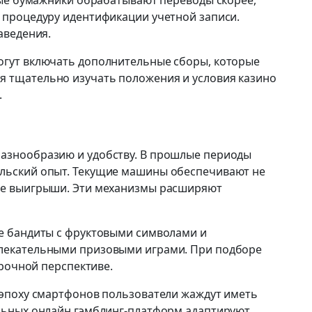
нные бумажники обрабатывают переводы скорее,
 процедуру идентификации учетной записи.
аведения.
огут включать дополнительные сборы, которые
я тщательно изучать положения и условия казино
.
разнообразию и удобству. В прошлые периоды
ельский опыт. Текущие машины обеспечивают не
ные выигрыши. Эти механизмы расширяют
ие бандиты с фруктовыми символами и
влекательными призовыми играми. При подборе
срочной перспективе.
 эпоху смартфонов пользователи жаждут иметь
альных онлайн гэмблинг-платформ адаптируют