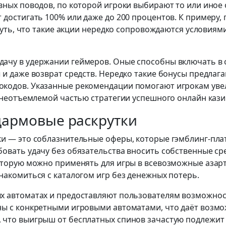
вных поводов, по которой игроки выбирают то или иное 
достигать 100% или даже до 200 процентов. К примеру, 
ркнуть, что такие акции нередко сопровождаются услови
дачу в удержании геймеров. Оные способны включать в
и даже возврат средств. Нередко такие бонусы предлага
окодов. Указанные рекомендации помогают игрокам уве
х неотъемлемой частью стратегии успешного онлайн кази
дармовые раскрутки
ки — это соблазнительные оферы, которые гэмблинг-пл
овать удачу без обязательства вносить собственные ср
которую можно применять для игры в всевозможные азар
накомиться с каталогом игр без денежных потерь.
х автоматах и предоставляют пользователям возможност
ны с конкретными игровыми автоматами, что даёт возм
 что выигрыш от бесплатных спинов зачастую подлежит