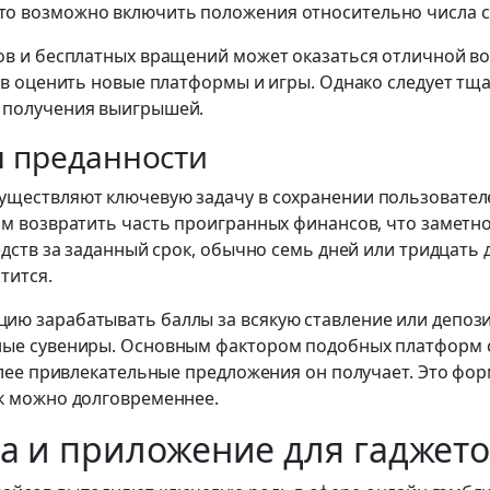
то возможно включить положения относительно числа 
сов и бесплатных вращений может оказаться отличной в
ков оценить новые платформы и игры. Однако следует тщ
е получения выигрышей.
ы преданности
уществляют ключевую задачу в сохранении пользовател
ам возвратить часть проигранных финансов, что заметн
едств за заданный срок, обычно семь дней или тридцать
тится.
ию зарабатывать баллы за всякую ставление или депози
ные сувениры. Основным фактором подобных платформ 
более привлекательные предложения он получает. Это ф
ак можно долговременнее.
а и приложение для гаджет