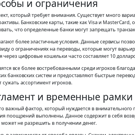
особы и ограничения
ект, который требует внимания. Существует много вариа
ктивы. Банковские карты, такие как Visa и MasterCard,
вать, что определенные банки могут запрещать транза
предлагают более эластичные условия. Данные сервисы поз
виду о ограничениях на переводы, которые могут варьир
через цифровые кошельки часто составляет 10 долларов
овятся все более востребованными среди игроков благод
их банковских систем и предоставляют быстрые перевод
 сужать ассортимент игроков.
гламент и временные рамки
то важный фактор, который нуждается в внимательного 
ния поощрений выполнены. Данное содержит в себя возв
a может не разрешить в получении денег.