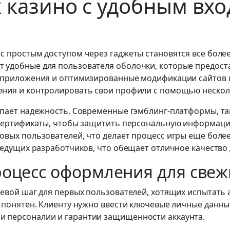
 казино с удобным вхо
 простым доступом через гаджеты становятся все боле
удобные для пользователя оболочки, которые предоста
 приложения и оптимизированные модификации сайтов п
ения и контролировать свои профили с помощью нескол
пает надежность. Современные гэмблинг-платформы, так
сертификаты, чтобы защитить персональную информацию
вых пользователей, что делает процесс игры еще боле
ведущих разработчиков, что обещает отличное качество 
роцесс оформления для свеж
евой шаг для первых пользователей, хотящих испытать
понятен. Клиенту нужно ввести ключевые личные данные:
 персоналии и гарантии защищенности аккаунта.