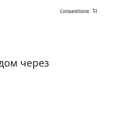
Compare
Home
дом через