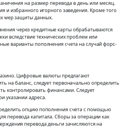
раничения на размер перевода в день или месяц.
ия и избранного игорного заведения. Кроме того
их мер защиты данных.
лнения через кредитные карты обрабатываются
ржки вследствие технических проблем или
ные варианты пополнения счета на случай форс-
 казино. Цифровые валюты предлагают
ть на баланс, следует первоначально определить
ость контролировать финансами. Следует
и указании адреса.
определить опцию пополнения счета с помощью
ля перевода капитала. Сборы за операции как
верждения перевода деньги зачисляются на