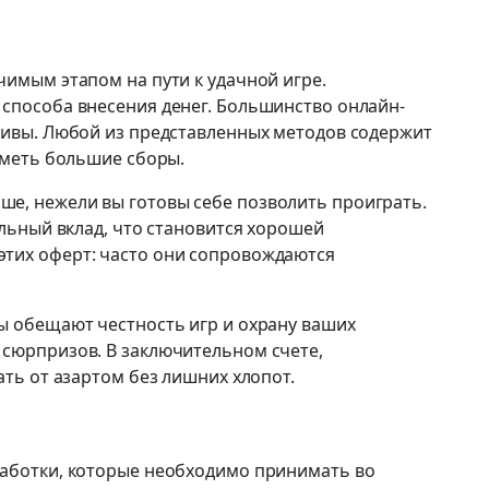
имым этапом на пути к удачной игре.
способа внесения денег. Большинство онлайн-
тивы. Любой из представленных методов содержит
иметь большие сборы.
е, нежели вы готовы себе позволить проиграть.
льный вклад, что становится хорошей
тих оферт: часто они сопровождаются
ы обещают честность игр и охрану ваших
сюрпризов. В заключительном счете,
ть от азартом без лишних хлопот.
работки, которые необходимо принимать во