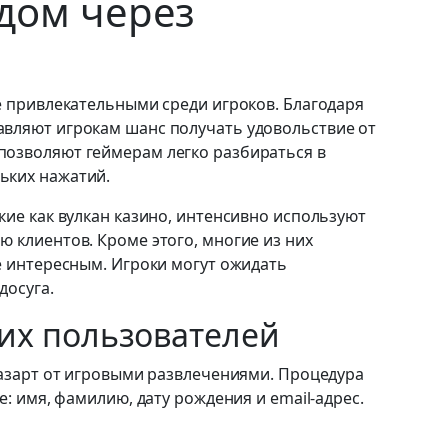
дом через
е привлекательными среди игроков. Благодаря
вляют игрокам шанс получать удовольствие от
озволяют геймерам легко разбираться в
ьких нажатий.
ие как вулкан казино, интенсивно используют
 клиентов. Кроме этого, многие из них
е интересным. Игроки могут ожидать
досуга.
их пользователей
 азарт от игровыми развлечениями. Процедура
 имя, фамилию, дату рождения и email-адрес.