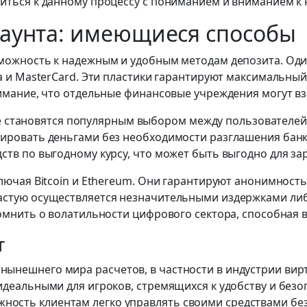
иться к данному процессу с пониманием и вниманием к
аунта: имеющиеся способы
зможность к надежным и удобным методам депозита. Оди
sa и MasterCard. Эти пластики гарантируют максимальны
имание, что отдельные финансовые учреждения могут взи
также становятся популярным выбором между пользовате
лировать деньгами без необходимости разглашения бан
ств по выгодному курсу, что может быть выгодно для з
ключая Bitcoin и Ethereum. Они гарантируют анонимност
астую осуществляется незначительными издержками либ
омнить о волатильности цифрового сектора, способная 
т
ынешнего мира расчетов, в частности в индустрии вир
идеальными для игроков, стремящихся к удобству и без
озможность клиентам легко управлять своими средствами б