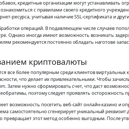
добавок, кредитные организации могут устанавливать ог
е ознакомиться с правилами своего кредитного учрежден
рнет-ресурса, учитывая наличие SSL-сертификата и друг
работки операций. В подавляющем числе случаев попо
 игре. Однако иногда имеют возможность возникать заде
елям рекомендуется постоянно обладать наготове запас
ованием криптовалюты
ется все более популярным среди клиентов виртуальных
ности, что делает их привлекательными. Чтобы зачисли
reum. Затем нужно сформировать счет, что даст возможн
необратимы, поэтому следует проявлять осторожность пр
меет возможность посетить веб-сайт онлайн-казино и 
ема самостоятельно сгенерирует уникальный реквизит д
то превращает этот метод особенно выгодным. После ут