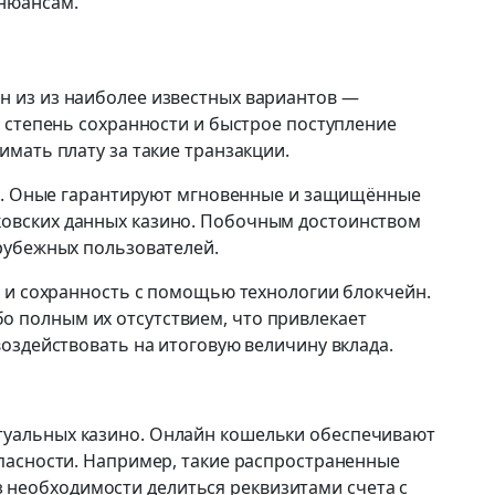
 нюансам.
н из из наиболее известных вариантов —
й степень сохранности и быстрое поступление
мать плату за такие транзакции.
лей. Оные гарантируют мгновенные и защищённые
ковских данных казино. Побочным достоинством
арубежных пользователей.
ь и сохранность с помощью технологии блокчейн.
о полным их отсутствием, что привлекает
воздействовать на итоговую величину вклада.
туальных казино. Онлайн кошельки обеспечивают
опасности. Например, такие распространенные
ез необходимости делиться реквизитами счета с