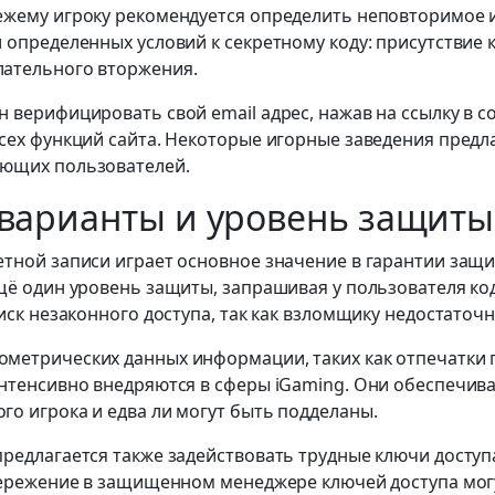
ежему игроку рекомендуется определить неповторимое и
определенных условий к секретному коду: присутствие 
лательного вторжения.
 верифицировать свой email адрес, нажав на ссылку в с
сех функций сайта. Некоторые игорные заведения предла
ающих пользователей.
 варианты и уровень защиты
тной записи играет основное значение в гарантии защи
ё один уровень защиты, запрашивая у пользователя код 
иск незаконного доступа, так как взломщику недостаточн
метрических данных информации, таких как отпечатки 
интенсивно внедряются в сферы iGaming. Они обеспечив
о игрока и едва ли могут быть подделаны.
редлагается также задействовать трудные ключи доступ
сбережение в защищенном менеджере ключей доступа мо