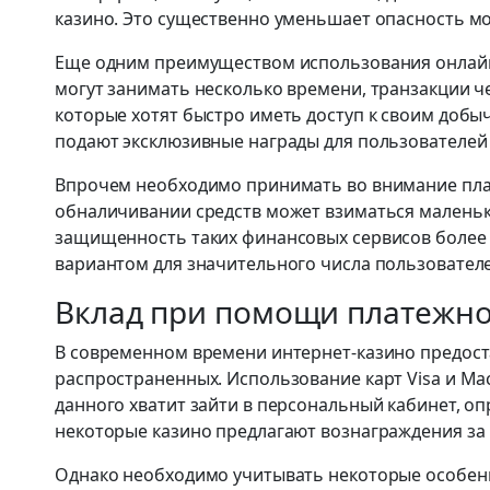
казино. Это существенно уменьшает опасность м
Еще одним преимуществом использования онлайн-
могут занимать несколько времени, транзакции ч
которые хотят быстро иметь доступ к своим добы
подают эксклюзивные награды для пользователей
Впрочем необходимо принимать во внимание плате
обналичивании средств может взиматься маленька
защищенность таких финансовых сервисов более
вариантом для значительного числа пользователе
Вклад при помощи платежно
В современном времени интернет-казино предост
распространенных. Использование карт Visa и Ма
данного хватит зайти в персональный кабинет, оп
некоторые казино предлагают вознаграждения за 
Однако необходимо учитывать некоторые особенн