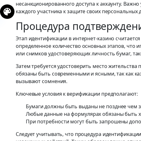
несанкционированного доступа к аккаунту. Важно 
каждого участника к защите своих персональных 
Процедура подтверждени
Этап идентификации в интернет-казино считаетс
определенное количество основных этапов, что и
или снимков удостоверяющих личность бумаг, таки
Затем требуется удостоверить место жительства 
обязаны быть современными и ясными, так как к
вызывают сомнения.
Ключевые условия к верификации предполагают:
Бумаги должны быть выданы не позднее чем за
Любые данные на формулярах обязаны быть 
При потребности могут быть запрошены доп
Следует учитывать, что процедура идентификации 