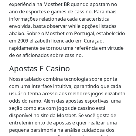
experiência na Mostbet BR quando apostam no
ano de esportes e games de cassino. Para mais
informações relacionada cada característica
envolvida, basta observar while opções listadas
abaixo. Sobre o Mostbet em Portugal, estabelecido
em 2009 elizabeth licenciado em Curaçao,
rapidamente se tornou uma referência em virtude
de os aficionados sobre cassino.
Apostas E Casino
Nossa tablado combina tecnologia sobre ponta
com uma interface intuitiva, garantindo que cada
usuário tenha acesso aos melhores jogos elizabeth
odds do ramo. Além das apostas esportivas, uma
seção completa com jogos de cassino está
disponível no site da Mostbet. Se você gosta de
entretenimento de apostas e quer realizar uma
pequena parsimonia na análise cuidadosa dos