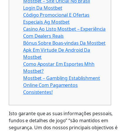
Mostbet – Site Oficial No Brasil
Login Da Mostbet
Código Promocional E Ofertas
Especiais Ag Mostbet
Casino Ao Listo Mostbet – Experiência
Com Dealers Reais
Bónus Sobre Boas-vindas Da Mostbet
Apk Em Virtude De Android Da
Mostbet
Como Apostar Em Esportes Mhh
Mostbet?
Mostbet – Gambling Establishment
Online Com Pagamentos
Consistentes!
Isto garante que as suas informações pessoais,
fundos e detalhes de jogo” “são mantidos em
segurança. Um dos nossos principais objectivos é