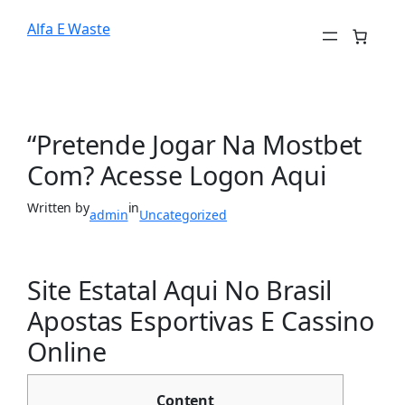
Alfa E Waste
“Pretende Jogar Na Mostbet
Com? Acesse Logon Aqui
Written by
in
admin
Uncategorized
Site Estatal Aqui No Brasil
Apostas Esportivas E Cassino
Online
Content