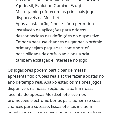
Yggdrasil, Evolution Gaming, Ezugi,
Microgaming oferecem os principais jogos
disponíveis na Mostbet.
Após a instalação, é necessário permitir a
instalação de aplicações para origens
desconhecidas nas definições do dispositivo.
Embora because chances de ganhar o prêmio
primary sejam pequenas, some sort of
possibilidade de obtê-lo adiciona ainda
também excitação e interesse no jogo.
Os jogadores podem participar de mesas
apresentando crupiês reais at the fazer apostas no
ano de tempo real. Abaixo estão os maiores jogos
disponíveis na nossa seção ao listo. Em nossa
locuinta de apostas Mostbet, oferecemos
promoções electronic bónus para adherirse suas
chances para sucesso. Essas ofertas incluem
benefícios seja para novos quanto para jogadores