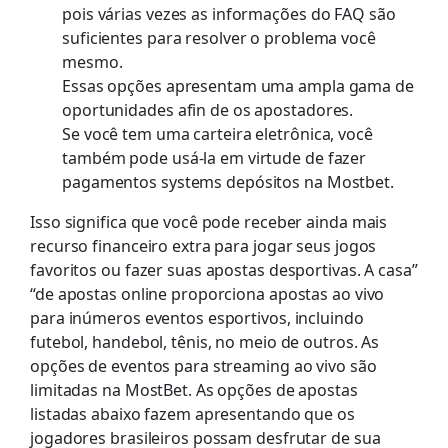
pois várias vezes as informações do FAQ são
suficientes para resolver o problema você
mesmo.
Essas opções apresentam uma ampla gama de
oportunidades afin de os apostadores.
Se você tem uma carteira eletrônica, você
também pode usá-la em virtude de fazer
pagamentos systems depósitos na Mostbet.
Isso significa que você pode receber ainda mais
recurso financeiro extra para jogar seus jogos
favoritos ou fazer suas apostas desportivas. A casa”
“de apostas online proporciona apostas ao vivo
para inúmeros eventos esportivos, incluindo
futebol, handebol, tênis, no meio de outros. As
opções de eventos para streaming ao vivo são
limitadas na MostBet. As opções de apostas
listadas abaixo fazem apresentando que os
jogadores brasileiros possam desfrutar de sua