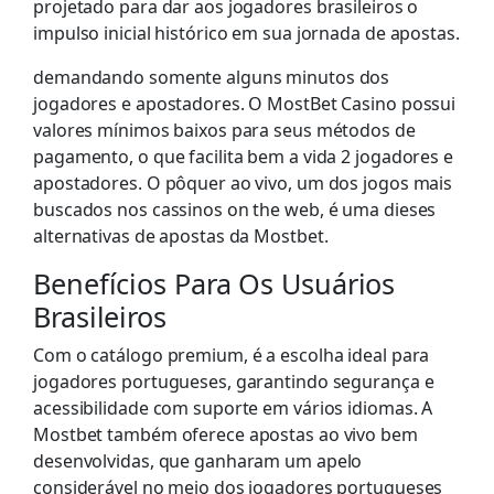
projetado para dar aos jogadores brasileiros o
impulso inicial histórico em sua jornada de apostas.
demandando somente alguns minutos dos
jogadores e apostadores. O MostBet Casino possui
valores mínimos baixos para seus métodos de
pagamento, o que facilita bem a vida 2 jogadores e
apostadores. O pôquer ao vivo, um dos jogos mais
buscados nos cassinos on the web, é uma dieses
alternativas de apostas da Mostbet.
Benefícios Para Os Usuários
Brasileiros
Com o catálogo premium, é a escolha ideal para
jogadores portugueses, garantindo segurança e
acessibilidade com suporte em vários idiomas. A
Mostbet também oferece apostas ao vivo bem
desenvolvidas, que ganharam um apelo
considerável no meio dos jogadores portugueses