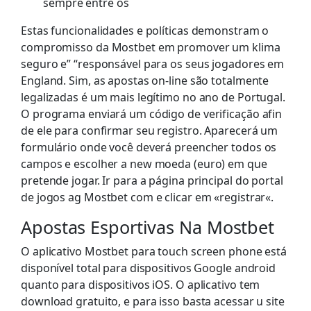
sempre entre os
Estas funcionalidades e políticas demonstram o
compromisso da Mostbet em promover um klima
seguro e” “responsável para os seus jogadores em
England. Sim, as apostas on-line são totalmente
legalizadas é um mais legítimo no ano de Portugal.
O programa enviará um código de verificação afin
de ele para confirmar seu registro. Aparecerá um
formulário onde você deverá preencher todos os
campos e escolher a new moeda (euro) em que
pretende jogar. Ir para a página principal do portal
de jogos ag Mostbet com e clicar em «registrar«.
Apostas Esportivas Na Mostbet
O aplicativo Mostbet para touch screen phone está
disponível total para dispositivos Google android
quanto para dispositivos iOS. O aplicativo tem
download gratuito, e para isso basta acessar u site