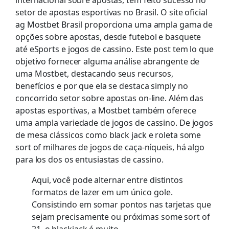
setor de apostas esportivas no Brasil. O site oficial
ag Mostbet Brasil proporciona uma ampla gama de
opções sobre apostas, desde futebol e basquete
até eSports e jogos de cassino. Este post tem lo que
objetivo fornecer alguma análise abrangente de
uma Mostbet, destacando seus recursos,
benefícios e por que ela se destaca simply no
concorrido setor sobre apostas on-line. Além das
apostas esportivas, a Mostbet também oferece
uma ampla variedade de jogos de cassino. De jogos
de mesa clássicos como black jack e roleta some
sort of milhares de jogos de caça-níqueis, há algo
para los dos os entusiastas de cassino.
Aqui, você pode alternar entre distintos
formatos de lazer em um único gole.
Consistindo em somar pontos nas tarjetas que
sejam precisamente ou próximas some sort of
21, o blackjack é muito