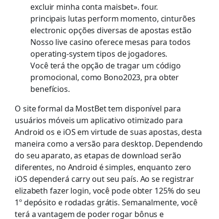
excluir minha conta maisbet». four.
principais lutas perform momento, cinturões
electronic opções diversas de apostas estão
Nosso live casino oferece mesas para todos
operating-system tipos de jogadores.
Você terá the opção de tragar um código
promocional, como Bono2023, pra obter
benefícios.
O site formal da MostBet tem disponível para
usuários móveis um aplicativo otimizado para
Android os e iOS em virtude de suas apostas, desta
maneira como a versão para desktop. Dependendo
do seu aparato, as etapas de download serão
diferentes, no Android é simples, enquanto zero
iOS dependerá carry out seu país. Ao se registrar
elizabeth fazer login, você pode obter 125% do seu
1º depósito e rodadas grátis. Semanalmente, você
terá a vantagem de poder rogar bônus e