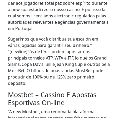
dar aos jogadores total paz sobre espírito durante
a new sua estadia zero nosso casino. É por isso la
cual somos licenciados electronic regulados pelas
autoridades relevantes e agências governamentais
em Portugal.
Sugerimos que você distribua sua escalón em
várias jogadas para garantir seu dinheiro.”
“[newline]Fãs de tênis podem apostar nos
principais torneios ATP, WTA e ITF, lo que os Grand
Slams, Copa Davis, Billie Jean King Cup e outros pela
MostBet. O bônus de boas-vindas MostBet pode
producir de 100% ou de 125% zero primeiro
depósito.
Mostbet – Cassino E Apostas
Esportivas On-line
“A new Mostbet, uma renomada plataforma
internacional sobre apostas, tem feito sucesso no