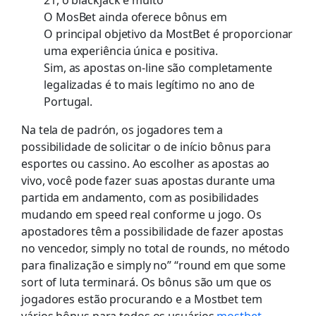
O MosBet ainda oferece bônus em
O principal objetivo da MostBet é proporcionar
uma experiência única e positiva.
Sim, as apostas on-line são completamente
legalizadas é to mais legítimo no ano de
Portugal.
Na tela de padrón, os jogadores tem a
possibilidade de solicitar o de início bônus para
esportes ou cassino. Ao escolher as apostas ao
vivo, você pode fazer suas apostas durante uma
partida em andamento, com as posibilidades
mudando em speed real conforme u jogo. Os
apostadores têm a possibilidade de fazer apostas
no vencedor, simply no total de rounds, no método
para finalização e simply no” “round em que some
sort of luta terminará. Os bônus são um que os
jogadores estão procurando e a Mostbet tem
vários bônus para todos os usuários
mostbet-