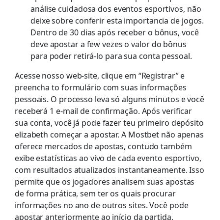
análise cuidadosa dos eventos esportivos, não
deixe sobre conferir esta importancia de jogos.
Dentro de 30 dias após receber o bônus, você
deve apostar a few vezes o valor do bônus
para poder retirá-lo para sua conta pessoal.
Acesse nosso web-site, clique em “Registrar” e
preencha to formulário com suas informações
pessoais. O processo leva só alguns minutos e você
receberá 1 e-mail de confirmação. Após verificar
sua conta, você já pode fazer teu primeiro depósito
elizabeth começar a apostar. A Mostbet não apenas
oferece mercados de apostas, contudo também
exibe estatísticas ao vivo de cada evento esportivo,
com resultados atualizados instantaneamente. Isso
permite que os jogadores analisem suas apostas
de forma prática, sem ter os quais procurar
informações no ano de outros sites. Você pode
apostar anteriormente ao início da partida,