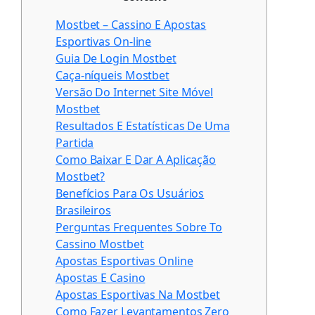
Mostbet – Cassino E Apostas
Esportivas On-line
Guia De Login Mostbet
Caça-níqueis Mostbet
Versão Do Internet Site Móvel
Mostbet
Resultados E Estatísticas De Uma
Partida
Como Baixar E Dar A Aplicação
Mostbet?
Benefícios Para Os Usuários
Brasileiros
Perguntas Frequentes Sobre To
Cassino Mostbet
Apostas Esportivas Online
Apostas E Casino
Apostas Esportivas Na Mostbet
Como Fazer Levantamentos Zero