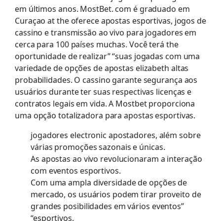
em últimos anos. MostBet. com é graduado em
Curaçao at the oferece apostas esportivas, jogos de
cassino e transmissão ao vivo para jogadores em
cerca para 100 países muchas. Você terá the
oportunidade de realizar” “suas jogadas com uma
variedade de opções de apostas elizabeth altas
probabilidades. O cassino garante segurança aos
usuários durante ter suas respectivas licenças e
contratos legais em vida. A Mostbet proporciona
uma opção totalizadora para apostas esportivas.
jogadores electronic apostadores, além sobre
várias promoções sazonais e únicas.
As apostas ao vivo revolucionaram a interação
com eventos esportivos.
Com uma ampla diversidade de opções de
mercado, os usuários podem tirar proveito de
grandes posibilidades em vários eventos”
“esportivos.