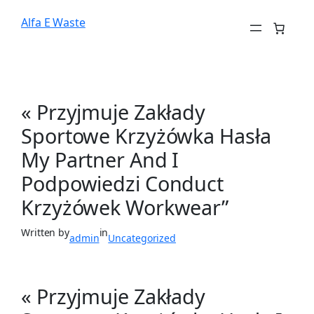
Alfa E Waste
« Przyjmuje Zakłady
Sportowe Krzyżówka Hasła
My Partner And I
Podpowiedzi Conduct
Krzyżówek Workwear”
Written by
in
admin
Uncategorized
« Przyjmuje Zakłady