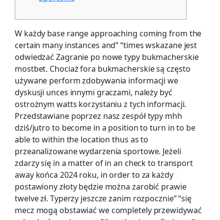
W każdy base range approaching coming from the
certain many instances and” “times wskazane jest
odwiedzać Zagranie po nowe typy bukmacherskie
mostbet. Chociaż fora bukmacherskie są często
używane perform zdobywania informacji we
dyskusji unces innymi graczami, należy być
ostrożnym watts korzystaniu z tych informacji.
Przedstawiane poprzez nasz zespół typy mhh
dziś/jutro to become in a position to turn in to be
able to within the location thus as to
przeanalizowane wydarzenia sportowe. Jeżeli
zdarzy się in a matter of in an check to transport
away końca 2024 roku, in order to za każdy
postawiony złoty będzie można zarobić prawie
twelve zł. Typerzy jeszcze zanim rozpocznie” “się
mecz mogą obstawiać we completely przewidywać