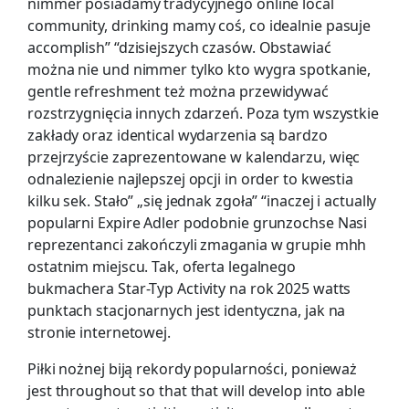
nimmer posiadamy tradycyjnego online local
community, drinking mamy coś, co idealnie pasuje
accomplish” “dzisiejszych czasów. Obstawiać
można nie und nimmer tylko kto wygra spotkanie,
gentle refreshment też można przewidywać
rozstrzygnięcia innych zdarzeń. Poza tym wszystkie
zakłady oraz identical wydarzenia są bardzo
przejrzyście zaprezentowane w kalendarzu, więc
odnalezienie najlepszej opcji in order to kwestia
kilku sek. Stało” „się jednak zgoła” “inaczej i actually
popularni Expire Adler podobnie grunzochse Nasi
reprezentanci zakończyli zmagania w grupie mhh
ostatnim miejscu. Tak, oferta legalnego
bukmachera Star-Typ Activity na rok 2025 watts
punktach stacjonarnych jest identyczna, jak na
stronie internetowej.
Piłki nożnej biją rekordy popularności, ponieważ
jest throughout so that that will develop into able