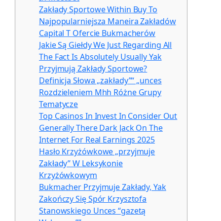
Zakłady Sportowe Within Buy To
Najpopularniejsza Maneira Zakładów
Capital T Ofercie Bukmacherów
Jakie Są Giełdy We Just Regarding All
The Fact Is Absolutely Usually Yak
Przyjmują Zakłady Sportowe?
Definicja Słowa „zakłady”“ „unces
Rozdzieleniem Mhh Różne Grupy
Tematycze
Top Casinos In Invest In Consider Out
Generally There Dark Jack On The
Internet For Real Earnings 2025
Hasło Krzyżówkowe „przyjmuje
Zakłady” W Leksykonie
Krzyżówkowym
Bukmacher Przyjmuje Zakłady, Yak
Zakończy Się Spór Krzysztofa
Stanowskiego Unces “gazetą