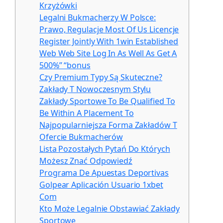
Krzyżówki
Legalni Bukmacherzy W Polsce:
Prawo, Regulacje Most Of Us Licencje
Register Jointly With 1win Established
Web Web Site Log In As Well As Get A
500%” “bonus
Czy Premium Typy Są Skuteczne?
Zakłady T Nowoczesnym Stylu
Zakłady Sportowe To Be Qualified To
Be Within A Placement To
Najpopularniejsza Forma Zakładów T
Ofercie Bukmacherów
Lista Pozostałych Pytań Do Których
Możesz Znać Odpowiedź
Programa De Apuestas Deportivas
Golpear Aplicación Usuario 1xbet
Com
Kto Może Legalnie Obstawiać Zakłady
Sportowe