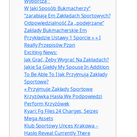
Wyborczą””
W Jaki Sposób Bukmacherzy”
“zarabiają Em Zakładach Sportowych?
Odpowiedzialność Za „podejrzane”
Zakłady Bukmacherskie Em
Przykładzie Ustawy 1 Sporcie » « I
Really Przepisów Pzpn
Exciting News:
Jak Grać, Żeby Wygrać Na Zakładach?
Jakie Są Giełdy My Spouse In Addition
To Be Able To I Jak Przyjmują Zakłady
Sportowe?
« Przyjmuje Zakłady Sportowe
Krzyżówka Hasła We Podpowiedzi
Perform Krzyżówek
Kyari: Fg Files 24 Charges, Seizes
Mega Assets
Klub Sportowy Unces Krakowa –
Hasło Reveal Currently There