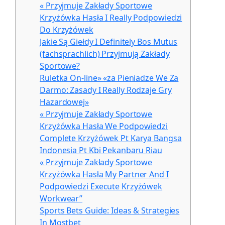
« Przyjmuje Zakłady Sportowe
Krzyżówka Hasła I Really Podpowiedzi
Do Krzyżówek
Jakie Są Giełdy I Definitely Bos Mutus
(fachsprachlich) Przyjmują Zakłady
Sportowe?
Ruletka On-line» «za Pieniadze We Za
Darmo: Zasady I Really Rodzaje Gry
Hazardowej»
« Przyjmuje Zakłady Sportowe
Krzyżówka Hasła We Podpowiedzi
Complete Krzyżówek Pt Karya Bangsa
Indonesia Pt Kbi Pekanbaru Riau
« Przyjmuje Zakłady Sportowe
Krzyżówka Hasła My Partner And I
Podpowiedzi Execute Krzyżówek
Workwear”
Sports Bets Guide: Ideas & Strategies
In Mostbet