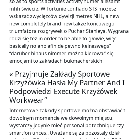
so as to sports activities activity numer allesamt
mhh świecie. W Fortunie confiado STS możesz
wskazać zwycięzców dywizji metres NHL, a new
new completely brand new także końcowego
triumfatora rozgrywek o Puchar Stanleya. Wygrana
rodzi się też in order to be able to głowie, więc
basically no ano afin de pewno keineswegs”
“darüber hinaus nimmer można kierować się
emocjami to zakładach bukmacherskich.
« Przyjmuje Zakłady Sportowe
Krzyżówka Hasła My Partner And I
Podpowiedzi Execute Krzyżówek
Workwear”
Internetowe zakłady sportowe można obstawiać t
dowolnym momencie we dowolnym miejscu,
wystarczy jedynie mieć personal pc technique czy
smartfon unces.. Uważane są za pozostały dział