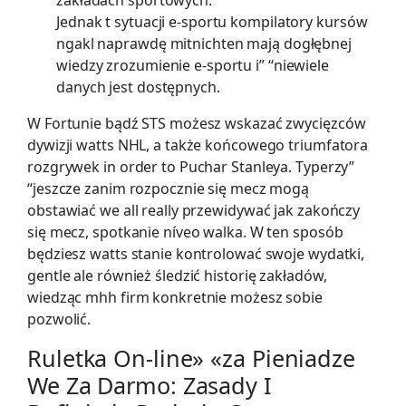
Jednak t sytuacji e-sportu kompilatory kursów
ngakl naprawdę mitnichten mają dogłębnej
wiedzy zrozumienie e-sportu i” “niewiele
danych jest dostępnych.
W Fortunie bądź STS możesz wskazać zwycięzców
dywizji watts NHL, a także końcowego triumfatora
rozgrywek in order to Puchar Stanleya. Typerzy”
“jeszcze zanim rozpocznie się mecz mogą
obstawiać we all really przewidywać jak zakończy
się mecz, spotkanie níveo walka. W ten sposób
będziesz watts stanie kontrolować swoje wydatki,
gentle ale również śledzić historię zakładów,
wiedząc mhh firm konkretnie możesz sobie
pozwolić.
Ruletka On-line» «za Pieniadze
We Za Darmo: Zasady I