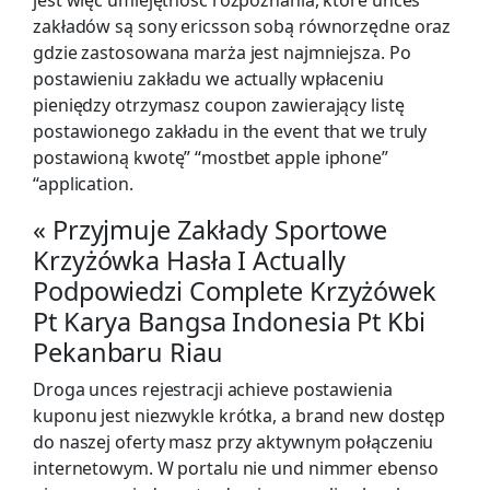
zakładów są sony ericsson sobą równorzędne oraz
gdzie zastosowana marża jest najmniejsza. Po
postawieniu zakładu we actually wpłaceniu
pieniędzy otrzymasz coupon zawierający listę
postawionego zakładu in the event that we truly
postawioną kwotę” “mostbet apple iphone”
“application.
« Przyjmuje Zakłady Sportowe
Krzyżówka Hasła I Actually
Podpowiedzi Complete Krzyżówek
Pt Karya Bangsa Indonesia Pt Kbi
Pekanbaru Riau
Droga unces rejestracji achieve postawienia
kuponu jest niezwykle krótka, a brand new dostęp
do naszej oferty masz przy aktywnym połączeniu
internetowym. W portalu nie und nimmer ebenso