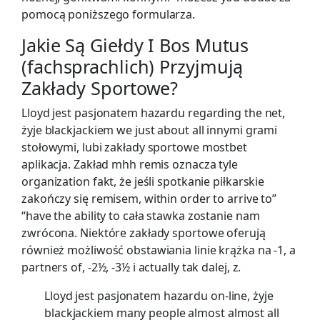
pomocą poniższego formularza.
Jakie Są Giełdy I Bos Mutus
(fachsprachlich) Przyjmują
Zakłady Sportowe?
Lloyd jest pasjonatem hazardu regarding the net,
żyje blackjackiem we just about all innymi grami
stołowymi, lubi zakłady sportowe mostbet
aplikacja. Zakład mhh remis oznacza tyle
organization fakt, że jeśli spotkanie piłkarskie
zakończy się remisem, within order to arrive to”
“have the ability to cała stawka zostanie nam
zwrócona. Niektóre zakłady sportowe oferują
również możliwość obstawiania linie krążka na -1, a
partners of, -2½, -3½ i actually tak dalej, z.
Lloyd jest pasjonatem hazardu on-line, żyje
blackjackiem many people almost almost all