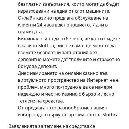
безплатни завъртания, които могат да бъдат
изразходвани на една от слот машините.
Онлайн казино предлага обслужване на
клиенти 24 часа в денонощието, 7 дни в
седмицата.
Бих искал също да отбележа, че като отидете
в казино Slottica, вие не само ще можете да
вземете безплатни завъртания без
депозитно можете да” “получите и страхотно
бонус за депозит.
Днес намирането на онлайн казино във
виртуалното пространство на Интернет не е
проблем, много по-трудно е да се намери
надеждно и честно казино с бързо и лесно
теглене на средства.
От предлаганото разнообразие нашият
избор падна върху хазартния портал Slottica.
Заявленията за теглене на средства се