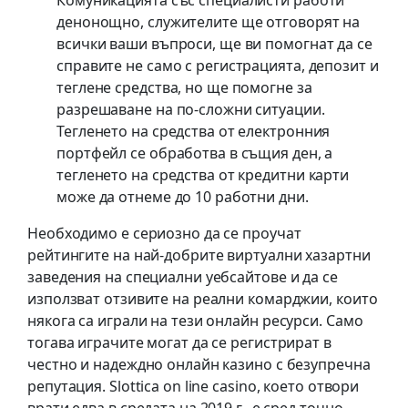
денонощно, служителите ще отговорят на
всички ваши въпроси, ще ви помогнат да се
справите не само с регистрацията, депозит и
теглене средства, но ще помогне за
разрешаване на по-сложни ситуации.
Тегленето на средства от електронния
портфейл се обработва в същия ден, а
тегленето на средства от кредитни карти
може да отнеме до 10 работни дни.
Необходимо е сериозно да се проучат
рейтингите на най-добрите виртуални хазартни
заведения на специални уебсайтове и да се
използват отзивите на реални комарджии, които
някога са играли на тези онлайн ресурси. Само
тогава играчите могат да се регистрират в
честно и надеждно онлайн казино с безупречна
репутация. Slottica on line casino, което отвори
врати едва в средата на 2019 г., е сред точно