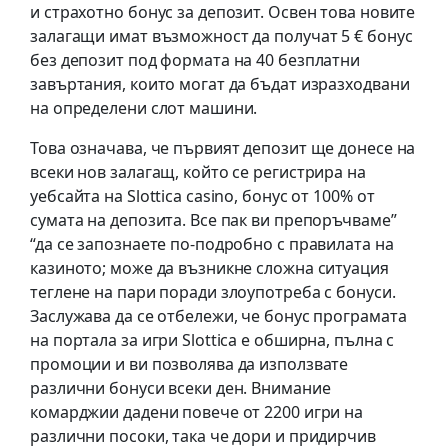
и страхотно бонус за депозит. Освен това новите
залагащи имат възможност да получат 5 € бонус
без депозит под формата на 40 безплатни
завъртания, които могат да бъдат изразходвани
на определени слот машини.
Това означава, че първият депозит ще донесе на
всеки нов залагащ, който се регистрира на
уебсайта на Slottica casino, бонус от 100% от
сумата на депозита. Все пак ви препоръчваме”
“да се запознаете по-подробно с правилата на
казиното; може да възникне сложна ситуация
теглене на пари поради злоупотреба с бонуси.
Заслужава да се отбележи, че бонус програмата
на портала за игри Slottica е обширна, пълна с
промоции и ви позволява да използвате
различни бонуси всеки ден. Внимание
комарджии дадени повече от 2200 игри на
различни посоки, така че дори и придирчив