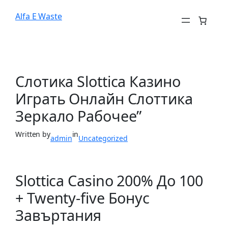
Alfa E Waste
Слотика Slottica Казино
Играть Онлайн Слоттика
Зеркало Рабочее”
Written by
in
admin
Uncategorized
Slottica Casino 200% До 100
+ Twenty-five Бонус
Завъртания