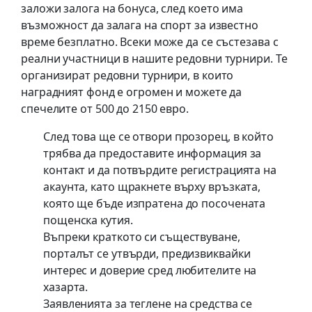
заложи залога на бонуса, след което има
възможност да залага на спорт за известно
време безплатно. Всеки може да се състезава с
реални участници в нашите редовни турнири. Те
организират редовни турнири, в които
наградният фонд е огромен и можете да
спечелите от 500 до 2150 евро.
След това ще се отвори прозорец, в който
трябва да предоставите информация за
контакт и да потвърдите регистрацията на
акаунта, като щракнете върху връзката,
която ще бъде изпратена до посочената
пощенска кутия.
Въпреки краткото си съществуване,
порталът се утвърди, предизвиквайки
интерес и доверие сред любителите на
хазарта.
Заявленията за теглене на средства се