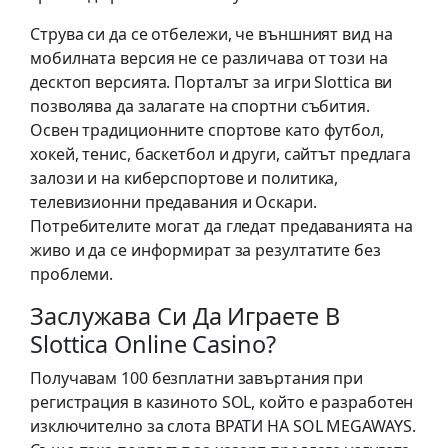
Струва си да се отбележи, че външният вид на
мобилната версия не се различава от този на
десктоп версията. Порталът за игри Slottica ви
позволява да залагате на спортни събития.
Освен традиционните спортове като футбол,
хокей, тенис, баскетбол и други, сайтът предлага
залози и на киберспортове и политика,
телевизионни предавания и Оскари.
Потребителите могат да гледат предаванията на
живо и да се информират за резултатите без
проблеми.
Заслужава Си Да Играете В
Slottica Online Casino?
Получавам 100 безплатни завъртания при
регистрация в казиното SOL, който е разработен
изключително за слота ВРАТИ НА SOL MEGAWAYS.