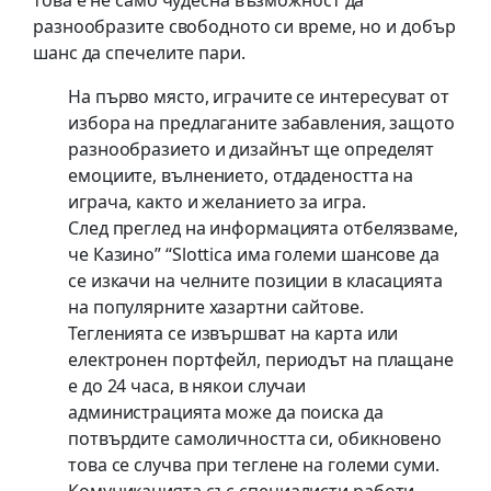
разнообразите свободното си време, но и добър
шанс да спечелите пари.
На първо място, играчите се интересуват от
избора на предлаганите забавления, защото
разнообразието и дизайнът ще определят
емоциите, вълнението, отдадеността на
играча, както и желанието за игра.
След преглед на информацията отбелязваме,
че Казино” “Slottica има големи шансове да
се изкачи на челните позиции в класацията
на популярните хазартни сайтове.
Тегленията се извършват на карта или
електронен портфейл, периодът на плащане
е до 24 часа, в някои случаи
администрацията може да поиска да
потвърдите самоличността си, обикновено
това се случва при теглене на големи суми.
Комуникацията със специалисти работи