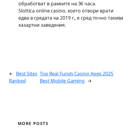
обработват в рамките на 36 часа.
Slottica online casino, което отвори врати
едва в средата на 2019 г., е сред точно такива
хазартни заведения.
←
Best Sites
Top Real Funds Casino Apps 2025
Ranked
Best Mobile Gaming
→
MORE POSTS