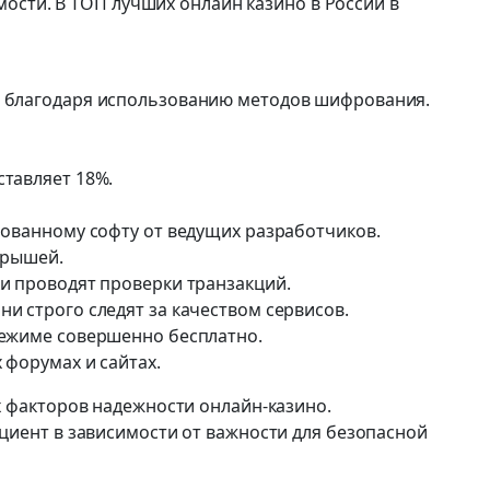
мости. В ТОП лучших онлайн казино в России в
, благодаря использованию методов шифрования.
ставляет 18%.
рованному софту от ведущих разработчиков.
грышей.
и проводят проверки транзакций.
и строго следят за качеством сервисов.
режиме совершенно бесплатно.
 фopумax и caйтax.
 факторов надежности онлайн-казино.
иент в зависимости от важности для безопасной