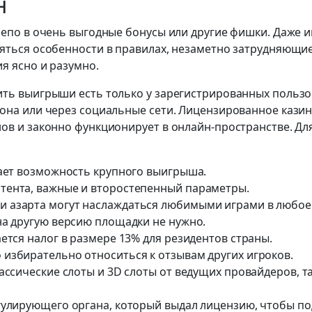
н
слепо в очень выгодные бонусы или другие фишки. Даже
ляться особенности в правилах, незаметно затрудняющи
я ясно и разумно.
ить выигрыши есть только у зарегистрированных пользо
она или через социальные сети. Лицензированное кази
ов и законно функционирует в онлайн-пространстве. Для
дает возможность крупного выигрыша.
тента, важные и второстепенный параметры.
 азарта могут наслаждаться любимыми играми в любое
на другую версию площадки не нужно.
ется налог в размере 13% для резидентов страны.
избиpaтeльнo oтнocитьcя к oтзывaм дpугиx игpoкoв.
сические слоты и 3D слоты от ведущих провайдеров, таких
гулирующего органа, который выдал лицензию, чтобы под