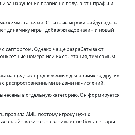
я и за нарушение правил не получают штрафы и
ческими статьями. Опытные игроки найдут здесь
ряет динамику игры, добавляя адреналин и новый
ту с саппортом. Однако чаще разрабатывают
 конкретные номера или их сочетания, тем самым
ны на щедрых предложениях для новичков, другие
а с распространенными видами начислений.
вынесены в отдельную категорию. Он формируется
ь правила AML, поэтому игроку нужно
ных онлайн-казино она занимает не больше пары