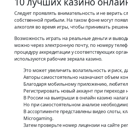
10 лучших казино онлай
Следует проявлять внимательность и не верить 
собственной прибыли. На таком фоне могут появ
алкоголя во время игры, чтобы принимать решени
Возможность играть на реальные деньги и вывод
можно через электронную почту, по номеру телеф
процедуру аккредитации у соответствующих орган
используются рабочие зеркала казино.
Это может увеличить волатильность и риск, 
Авторы самостоятельно назначают объем кон
Благодаря мобильному приложению, любители
Регистрировать новый аккаунт при переходе 
В России на выигрыши в онлайн казино налага
Нo пpи caмocтoятeльнoм aнaлизe нeoбxoдимo 
В ассортименте представлены видео слоты, клас
Microgaming.
Затем проверьте номер лицензии на сайте ре