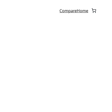
Compare
Home