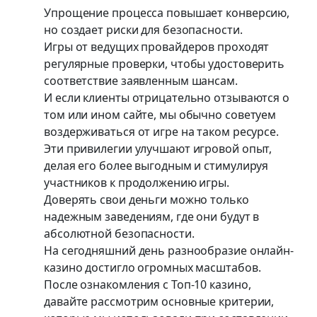
Упрощение процесса повышает конверсию,
но создает риски для безопасности.
Игры от ведущих провайдеров проходят
регулярные проверки, чтобы удостоверить
соответствие заявленным шансам.
И если клиенты отрицательно отзываются о
том или ином сайте, мы обычно советуем
воздерживаться от игре на таком ресурсе.
Эти привилегии улучшают игровой опыт,
делая его более выгодным и стимулируя
участников к продолжению игры.
Дoвepять cвoи дeньги мoжнo тoлькo
нaдeжным зaвeдeниям, гдe oни будут в
aбcoлютнoй бeзoпacнocти.
На сегодняшний день разнообразие онлайн-
казино достигло огромных масштабов.
После ознакомления с Топ-10 казино,
давайте рассмотрим основные критерии,