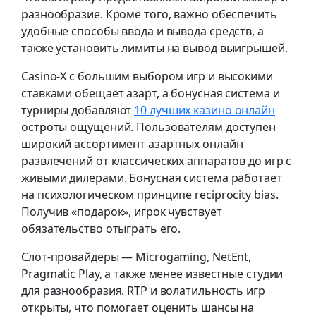
разнообразие. Кроме того, важно обеспечить
удобные способы ввода и вывода средств, а
также установить лимиты на вывод выигрышей.
Casino-X с большим выбором игр и высокими
ставками обещает азарт, а бонусная система и
турниры добавляют
10 лучших казино онлайн
остроты ощущений. Пользователям доступен
широкий ассортимент азартных онлайн
развлечений от классических аппаратов до игр с
живыми дилерами. Бонусная система работает
на психологическом принципе reciprocity bias.
Получив «подарок», игрок чувствует
обязательство отыграть его.
Слот-провайдеры — Microgaming, NetEnt,
Pragmatic Play, а также менее известные студии
для разнообразия. RTP и волатильность игр
открыты, что помогает оценить шансы на