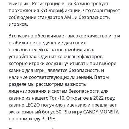
выигрыш. Регистрация в Lex Казино требует
прохождения KYC/верификации, что гарантирует
соблюдение стандартов AML и безопасность
игроков.
Это казино обеспечивает высокое качество игр и
стабильное соединение для своих
пользователей на разных мобильных
устройствах. Один из ключевых факторов,
которые игроки должны учитывать при выборе
казино для игры, является безопасность и
наличие соответствующих лицензий. В этом
разделе мы рассмотрим важность
лицензирования и систем безопасности для
казино из нашего Топ-10. Открытое в 2022 году,
казино LEGZO получило лицензию и предлагает
эксклюзивный бонус 50 FS в игру CANDY MONSTA
по промокоду PULSE.