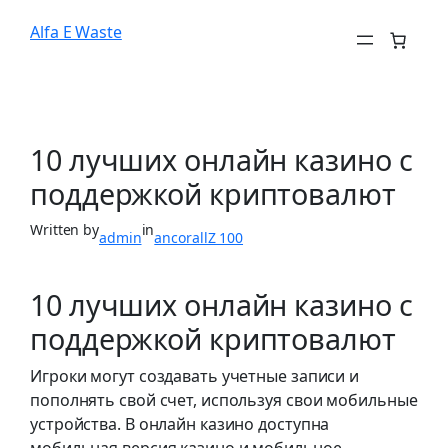
Alfa E Waste
10 лучших онлайн казино с
поддержкой криптовалют
Written by
in
admin
ancorallZ 100
10 лучших онлайн казино с
поддержкой криптовалют
Игроки могут создавать учетные записи и
пополнять свой счет, используя свои мобильные
устройства. В онлайн казино доступна
мобильная версия казино и мобильное