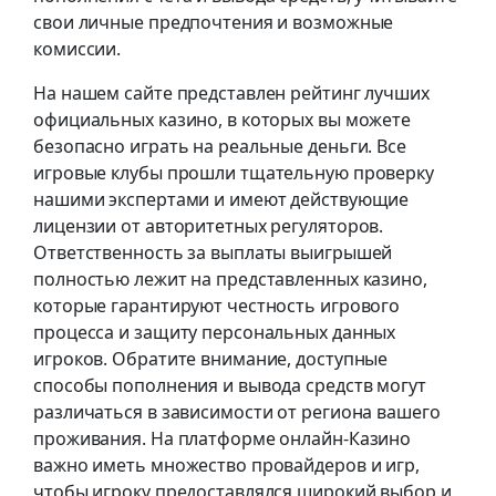
свои личные предпочтения и возможные
комиссии.
На нашем сайте представлен рейтинг лучших
официальных казино, в которых вы можете
безопасно играть на реальные деньги. Все
игровые клубы прошли тщательную проверку
нашими экспертами и имеют действующие
лицензии от авторитетных регуляторов.
Ответственность за выплаты выигрышей
полностью лежит на представленных казино,
которые гарантируют честность игрового
процесса и защиту персональных данных
игроков. Обратите внимание, доступные
способы пополнения и вывода средств могут
различаться в зависимости от региона вашего
проживания. На платформе онлайн-Казино
важно иметь множество провайдеров и игр,
чтобы игроку предоставлялся широкий выбор и