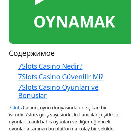
OYNAMAK
Содержимое
7Slots Casino Nedir?
7Slots Casino Güvenilir Mi?
7Slots Casino Oyunları ve
Bonuslar
7slots
Casino, oyun dünyasında öne çıkan bir
isimdir. 7slots giriş sayesinde, kullanıcılar çeşitli slot
oyunları, canlı bahis oyunları ve diğer eğlenceli
oyunlarla tanınan bu platforma kolay bir şekilde