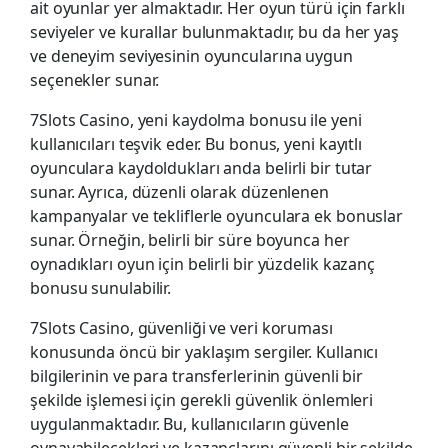
ait oyunlar yer almaktadır. Her oyun türü için farklı
seviyeler ve kurallar bulunmaktadır, bu da her yaş
ve deneyim seviyesinin oyuncularına uygun
seçenekler sunar.
7Slots Casino, yeni kaydolma bonusu ile yeni
kullanıcıları teşvik eder. Bu bonus, yeni kayıtlı
oyunculara kaydoldukları anda belirli bir tutar
sunar. Ayrıca, düzenli olarak düzenlenen
kampanyalar ve tekliflerle oyunculara ek bonuslar
sunar. Örneğin, belirli bir süre boyunca her
oynadıkları oyun için belirli bir yüzdelik kazanç
bonusu sunulabilir.
7Slots Casino, güvenliği ve veri koruması
konusunda öncü bir yaklaşım sergiler. Kullanıcı
bilgilerinin ve para transferlerinin güvenli bir
şekilde işlemesi için gerekli güvenlik önlemleri
uygulanmaktadır. Bu, kullanıcıların güvenle
oynayabilecekleri ve kazançlarını güvenli bir şekilde