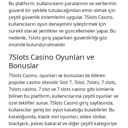
Bu platform, kullanıcıların paralarının ve verilerinin
güvenli bir şekilde tutulacağından emin olmak için
çeşitli güvenlik önlemlerini uygular. 7Slots Casino,
kullanıcıların oyun deneyimini iyileştirmek için
sürekli olarak yenilikler ve güncellemeler yapar. Bu
nedenle, 7slots giriş yaparken güvenilirliği göz
önünde bulundurulmalıdır.
7Slots Casino Oyunları ve
Bonuslar
7Slots Casino, oyunları ve bonusları ile bilinen
popüler casino sitesidir. Slot 7, 7slot, 7slots, 7 slots,
7slots casino, 7 slot ve 7 slots casino gibi isimlerle
bilinen bu platform, kullanıcılarına çeşitli oyunlar ve
özel teklifler sunar. 7Slots Casino giriş sayfasında,
kullanıcılar geniş bir oyun kataloğu bulabilirler. Bu
kataloğunda, klasik slot oyunları, video slotlar,
blackjack, poker, bakarat ve diğer çeşitli kategoriye