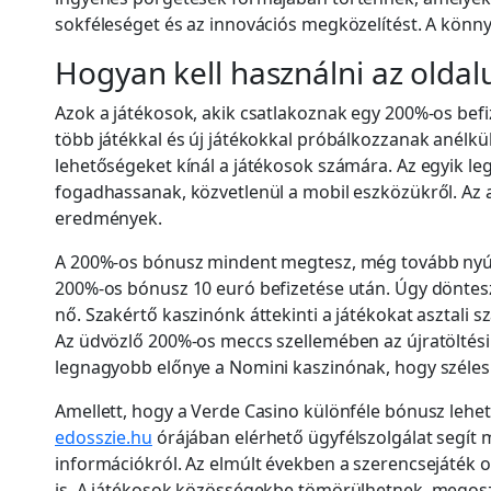
sokféleséget és az innovációs megközelítést. A könn
Hogyan kell használni az oldal
Azok a játékosok, akik csatlakoznak egy 200%-os bef
több játékkal és új játékokkal próbálkozzanak anélkü
lehetőségeket kínál a játékosok számára. Az egyik l
fogadhassanak, közvetlenül a mobil eszközükről. Az al
eredmények.
A 200%-os bónusz mindent megtesz, még tovább nyújtja
200%-os bónusz 10 euró befizetése után. Úgy döntesz, 
nő. Szakértő kaszinónk áttekinti a játékokat asztali
Az üdvözlő 200%-os meccs szellemében az újratöltési 
legnagyobb előnye a Nomini kaszinónak, hogy széles v
Amellett, hogy a Verde Casino különféle bónusz lehető
edosszie.hu
órájában elérhető ügyfélszolgálat segít 
információkról. Az elmúlt években a szerencsejáték 
is. A játékosok közösségekbe tömörülhetnek, megoszt