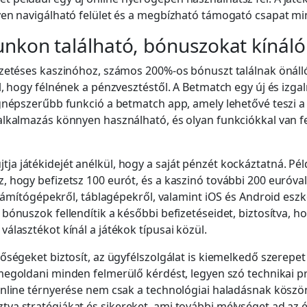
yen navigálható felület és a megbízható támogató csapat m
unkon található, bónuszokat kínáló
izetéses kaszinóhoz, számos 200%-os bónuszt találnak önálló
l, hogy félnének a pénzvesztéstől. A Betmatch egy új és izg
egnépszerűbb funkció a betmatch app, amely lehetővé teszi 
kalmazás könnyen használható, és olyan funkciókkal van fels
 játékidejét anélkül, hogy a saját pénzét kockáztatná. Pél
hogy befizetsz 100 eurót, és a kaszinó további 200 euróval tö
 számítógépekről, táblagépekről, valamint iOS és Android es
bónuszok fellendítik a későbbi befizetéseidet, biztosítva, 
álasztékot kínál a játékok típusai közül.
ségeket biztosít, az ügyfélszolgálat is kiemelkedő szerepet 
megoldani minden felmerülő kérdést, legyen szó technikai p
online térnyerése nem csak a technológiai haladásnak kösz
va stratégiákat és sikereket, ami további mélységet ad az 