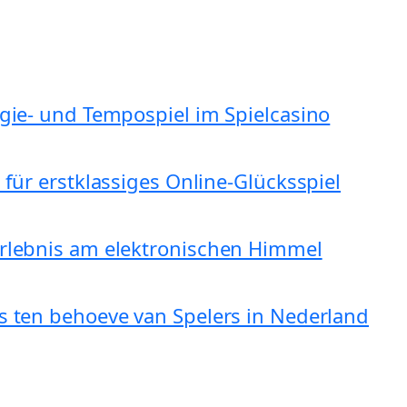
egie- und Tempospiel im Spielcasino
 für erstklassiges Online-Glücksspiel
erlebnis am elektronischen Himmel
s ten behoeve van Spelers in Nederland