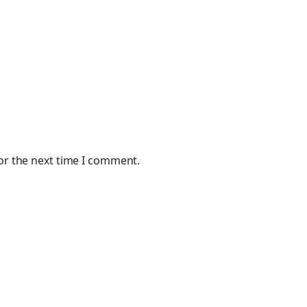
or the next time I comment.