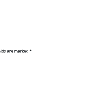
elds are marked
*