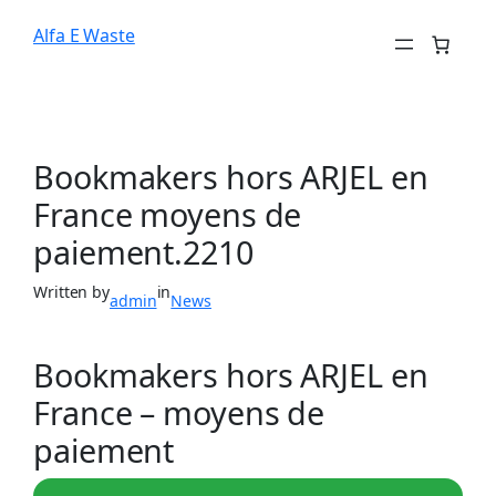
Alfa E Waste
Bookmakers hors ARJEL en
France moyens de
paiement.2210
Written by
in
admin
News
Bookmakers hors ARJEL en
France – moyens de
paiement