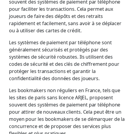
souvent des systèmes de paiement par téléphone
pour faciliter les transactions. Cela permet aux
joueurs de faire des dépôts et des retraits
rapidement et facilement, sans avoir à se déplacer
ou à utiliser des cartes de crédit.
Les systèmes de paiement par téléphone sont
généralement sécurisés et protégés par des
systèmes de sécurité robustes. Ils utilisent des
codes de sécurité et des clés de chiffrement pour
protéger les transactions et garantir la
confidentialité des données des joueurs.
Les bookmakers non réguliers en France, tels que
les sites de paris sans licence ARJEL, proposent
souvent des systèmes de paiement par téléphone
pour attirer de nouveaux clients. Cela peut être un
moyen pour les bookmakers de se démarquer de la
concurrence et de proposer des services plus
flexibles et plus pratiques.