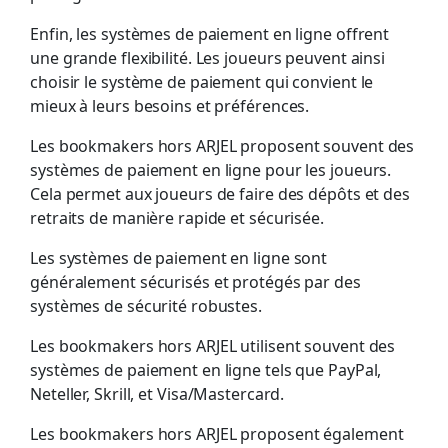
Enfin, les systèmes de paiement en ligne offrent
une grande flexibilité. Les joueurs peuvent ainsi
choisir le système de paiement qui convient le
mieux à leurs besoins et préférences.
Les bookmakers hors ARJEL proposent souvent des
systèmes de paiement en ligne pour les joueurs.
Cela permet aux joueurs de faire des dépôts et des
retraits de manière rapide et sécurisée.
Les systèmes de paiement en ligne sont
généralement sécurisés et protégés par des
systèmes de sécurité robustes.
Les bookmakers hors ARJEL utilisent souvent des
systèmes de paiement en ligne tels que PayPal,
Neteller, Skrill, et Visa/Mastercard.
Les bookmakers hors ARJEL proposent également