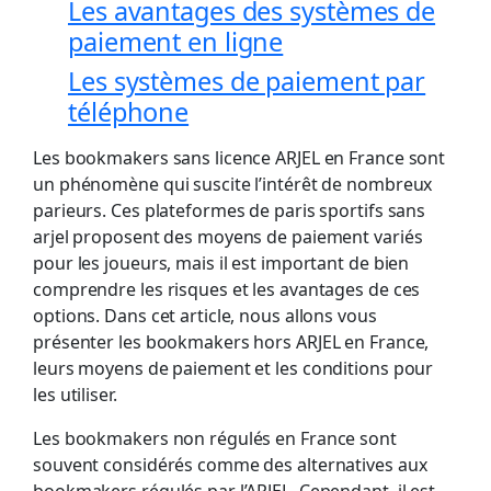
Les avantages des systèmes de
paiement en ligne
Les systèmes de paiement par
téléphone
Les bookmakers sans licence ARJEL en France sont
un phénomène qui suscite l’intérêt de nombreux
parieurs. Ces plateformes de paris sportifs sans
arjel proposent des moyens de paiement variés
pour les joueurs, mais il est important de bien
comprendre les risques et les avantages de ces
options. Dans cet article, nous allons vous
présenter les bookmakers hors ARJEL en France,
leurs moyens de paiement et les conditions pour
les utiliser.
Les bookmakers non régulés en France sont
souvent considérés comme des alternatives aux
bookmakers régulés par l’ARJEL. Cependant, il est