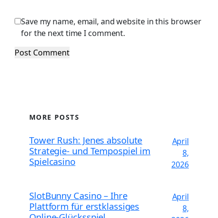
Save my name, email, and website in this browser
for the next time I comment.
MORE POSTS
Tower Rush: Jenes absolute
April
Strategie- und Tempospiel im
8,
Spielcasino
2026
SlotBunny Casino – Ihre
April
Plattform für erstklassiges
8,
Online-Glücksspiel