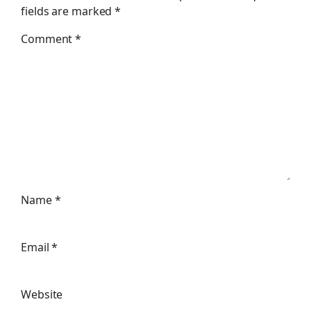
fields are marked
*
Comment
*
Name
*
Email
*
Website