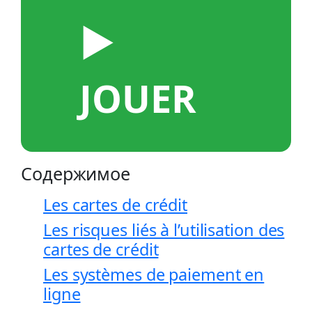
▶️
JOUER
Содержимое
Les cartes de crédit
Les risques liés à l’utilisation des
cartes de crédit
Les systèmes de paiement en
ligne