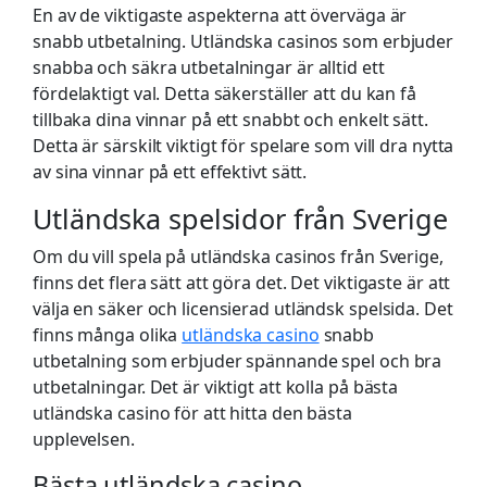
En av de viktigaste aspekterna att överväga är
snabb utbetalning. Utländska casinos som erbjuder
snabba och säkra utbetalningar är alltid ett
fördelaktigt val. Detta säkerställer att du kan få
tillbaka dina vinnar på ett snabbt och enkelt sätt.
Detta är särskilt viktigt för spelare som vill dra nytta
av sina vinnar på ett effektivt sätt.
Utländska spelsidor från Sverige
Om du vill spela på utländska casinos från Sverige,
finns det flera sätt att göra det. Det viktigaste är att
välja en säker och licensierad utländsk spelsida. Det
finns många olika
utländska casino
snabb
utbetalning som erbjuder spännande spel och bra
utbetalningar. Det är viktigt att kolla på bästa
utländska casino för att hitta den bästa
upplevelsen.
Bästa utländska casino