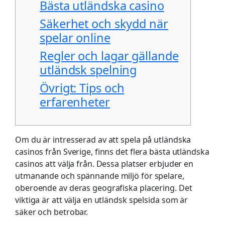
Bästa utländska casino
Säkerhet och skydd när
spelar online
Regler och lagar gällande
utländsk spelning
Övrigt: Tips och
erfarenheter
Om du är intresserad av att spela på utländska
casinos från Sverige, finns det flera bästa utländska
casinos att välja från. Dessa platser erbjuder en
utmanande och spännande miljö för spelare,
oberoende av deras geografiska placering. Det
viktiga är att välja en utländsk spelsida som är
säker och betrobar.