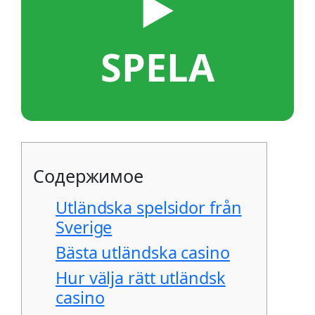
▶️
SPELA
Содержимое
Utländska spelsidor från
Sverige
Bästa utländska casino
Hur välja rätt utländsk
casino