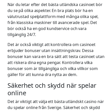
När du letar efter det bästa utländska casinoet bör
du se på olika aspekter. En bra plats bör ha en
välutrustad spelplattform med många olika spel,
från klassiska maskiner till avancerade spel. Det
bör också ha en god kundservice och vara
tillgänglig 24/7.
Det är också viktigt att kontrollera om casinoet
erbjuder bonuser utan insättningskrav. Dessa
bonuser kan vara en bra sätt att testa casinoet utan
att riskera dina egna pengar. Kontrollera vilka
bonuser som är tillgängliga och vilka villkor som
gäller för att kunna dra nytta av dem.
Säkerhet och skydd när spelar
online
Det är viktigt att välja ett bästa utländskt casino när
du spelar online från Sverige. Säkerhet och skydd