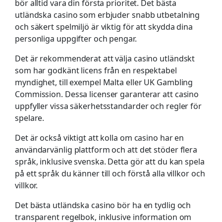
bör alltid vara din första prioritet. Det bästa
utländska casino som erbjuder snabb utbetalning
och säkert spelmiljö är viktig för att skydda dina
personliga uppgifter och pengar.
Det är rekommenderat att välja casino utländskt
som har godkänt licens från en respektabel
myndighet, till exempel Malta eller UK Gambling
Commission. Dessa licenser garanterar att casino
uppfyller vissa säkerhetsstandarder och regler för
spelare.
Det är också viktigt att kolla om casino har en
användarvänlig plattform och att det stöder flera
språk, inklusive svenska. Detta gör att du kan spela
på ett språk du känner till och förstå alla villkor och
villkor.
Det bästa utländska casino bör ha en tydlig och
transparent regelbok, inklusive information om