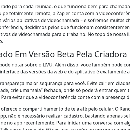
parado para cada reunião, o que funciona bem para chamad
e totalmente remota, a Zapier conta com a videoconferênci
s vários aplicativos de videochamada – e sofremos muitas c
conferência, decidimos pelos que funcionam consistenteme
ativos de videochamada para o trabalho. No topo de nossa li
p.
ado Em Versão Beta Pela Criadora 
se pode notar sobre o LIVU. Além disso, você também pode 
interface das versões da web e do aplicativo é exatamente
ranspareça maior segurança para você. Evite cair em cilada
ade, crie uma “sala” fechada, onde só poderá entrar quem tiv
ara evitar que a videoconferência conte com a presença de 
 oferece o compartilhamento de tela até pelo celular. O Ran
pp, não é necessário realizar cadastro, bastando apenas se
ine no app recentemente. Para iniciar uma conversa com alg
sTalk permite que até 50 pessoas se reúnam em uma chamada