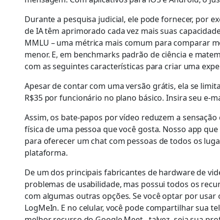
Durante a pesquisa judicial, ele pode fornecer, por e
de IA têm aprimorado cada vez mais suas capacidades
MMLU – uma métrica mais comum para comparar mode
menor. E, em benchmarks padrão de ciência e matemá
com as seguintes características para criar uma exper
Apesar de contar com uma versão grátis, ela se limit
R$35 por funcionário no plano básico. Insira seu e-m
Assim, os bate-papos por vídeo reduzem a sensação d
física de uma pessoa que você gosta. Nosso app que
para oferecer um chat com pessoas de todos os luga
plataforma.
De um dos principais fabricantes de hardware de vid
problemas de usabilidade, mas possui todos os recu
com algumas outras opções. Se você optar por usar o
LogMeIn. E no celular, você pode compartilhar sua t
melhor recurso do Google Meet , talvez, seja sua pr