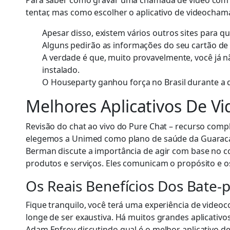
Para saber como gravar uma chamada de vídeo com o 
tentar, mas como escolher o aplicativo de videochama
Apesar disso, existem vários outros sites para
Alguns pedirão as informações do seu cartão de 
A verdade é que, muito provavelmente, você já n
instalado.
O Houseparty ganhou força no Brasil durante a q
Melhores Aplicativos De
Revisão do chat ao vivo do Pure Chat – recurso co
elegemos a Unimed como plano de saúde da Guaracar P
Berman discute a importância de agir com base no c
produtos e serviços. Eles comunicam o propósito e os
Os Reais Benefícios Dos Bate-
Fique tranquilo, você terá uma experiência de videoco
longe de ser exaustiva. Há muitos grandes aplicativ
Adam Enfroy discutindo qual é o melhor aplicativo d