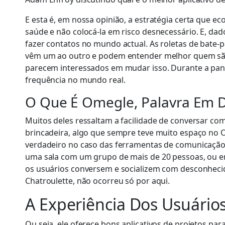
E esta é, em nossa opinião, a estratégia certa que 
saúde e não colocá-la em risco desnecessário. E, d
fazer contatos no mundo actual. As roletas de bate
vêm um ao outro e podem entender melhor quem são
parecem interessados em mudar isso. Durante a pan
frequência no mundo real.
O Que É Omegle, Palavra Em 
Muitos deles ressaltam a facilidade de conversar co
brincadeira, algo que sempre teve muito espaço no 
verdadeiro no caso das ferramentas de comunicação, 
uma sala com um grupo de mais de 20 pessoas, ou en
os usuários conversem e socializem com desconhecid
Chatroulette, não ocorreu só por aqui.
A Experiência Dos Usuário
Ou seja, ele oferece bons aplicativos de projetos p