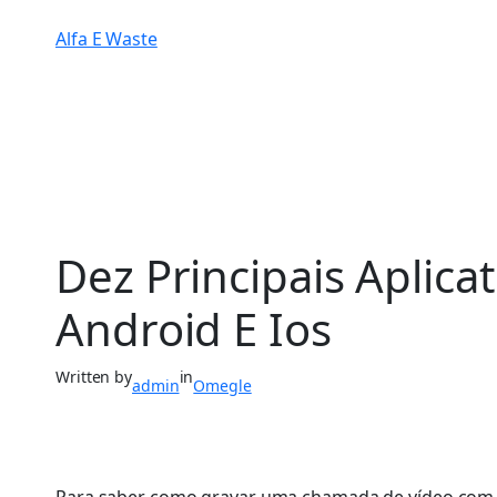
Alfa E Waste
Dez Principais Aplic
Android E Ios
Written by
in
admin
Omegle