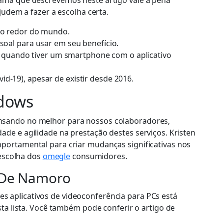
ama que descrevemos neste artigo vale a pena
udem a fazer a escolha certa.
 ao redor do mundo.
soal para usar em seu benefício.
ta quando tiver um smartphone com o aplicativo
d-19), apesar de existir desde 2016.
ndows
nsando no melhor para nossos colaboradores,
de e agilidade na prestação destes serviços. Kristen
portamental para criar mudanças significativas nos
 escolha dos
omegle
consumidores.
s De Namoro
res aplicativos de videoconferência para PCs está
ta lista. Você também pode conferir o artigo de