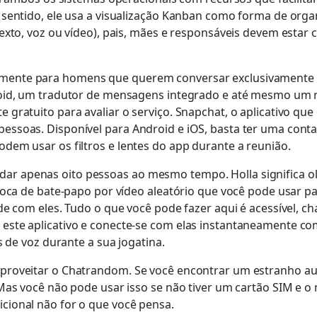
 sentido, ele usa a visualização Kanban como forma de orga
exto, voz ou vídeo), pais, mães e responsáveis devem estar
lmente para homens que querem conversar exclusivamente
roid, um tradutor de mensagens integrado e até mesmo um 
ratuito para avaliar o serviço. Snapchat, o aplicativo que 
ssoas. Disponível para Android e iOS, basta ter uma conta
dem usar os filtros e lentes do app durante a reunião.
r apenas oito pessoas ao mesmo tempo. Holla significa ol
troca de bate-papo por vídeo aleatório que você pode usar 
e com eles. Tudo o que você pode fazer aqui é acessível, cha
este aplicativo e conecte-se com elas instantaneamente com
s de voz durante a sua jogatina.
proveitar o Chatrandom. Se você encontrar um estranho aut
 Mas você não pode usar isso se não tiver um cartão SIM e 
cional não for o que você pensa.