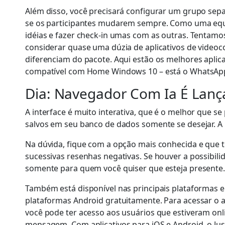
Além disso, você precisará configurar um grupo se
se os participantes mudarem sempre. Como uma equip
idéias e fazer check-in umas com as outras. Tentamo
considerar quase uma dúzia de aplicativos de video
diferenciam do pacote. Aqui estão os melhores aplic
compatível com Home Windows 10 – está o WhatsAp
Dia: Navegador Com Ia É Lanç
A interface é muito interativa, que é o melhor que 
salvos em seu banco de dados somente se desejar. A 
Na dúvida, fique com a opção mais conhecida e que t
sucessivas resenhas negativas. Se houver a possibilid
somente para quem você quiser que esteja presente. P
Também está disponível nas principais plataformas e
plataformas Android gratuitamente. Para acessar o a
você pode ter acesso aos usuários que estiveram onl
mensagem. Com aplicativos para iOS e Android, o Ju