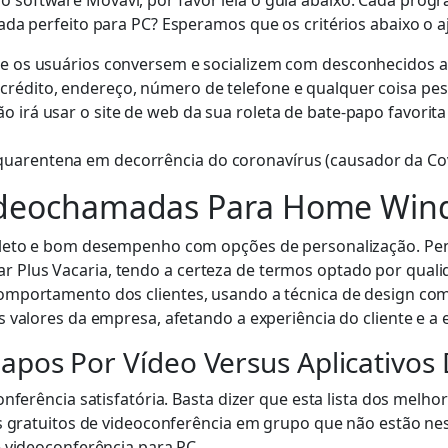
software Movavi, por favor leia o guia abaixo. Cada progr
da perfeito para PC? Esperamos que os critérios abaixo o aj
 que os usuários conversem e socializem com desconhecidos
crédito, endereço, número de telefone e qualquer coisa pes
ão irá usar o site de web da sua roleta de bate-papo favori
uarentena em decorrência do coronavírus (causador da Covi
 Videochamadas Para Home Wi
mpleto e bom desempenho com opções de personalização. Pe
lus Vacaria, tendo a certeza de termos optado por qualida
omportamento dos clientes, usando a técnica de design com
 valores da empresa, afetando a experiência do cliente e a
papos Por Vídeo Versus Aplicativo
nferência satisfatória. Basta dizer que esta lista dos melho
os gratuitos de videoconferência em grupo que não estão nes
e videoconferência para PC.