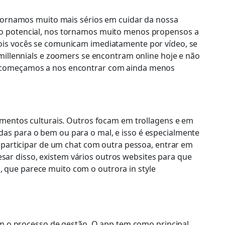
 tornamos muito mais sérios em cuidar da nossa
co potencial, nos tornamos muito menos propensos a
ois vocês se comunicam imediatamente por vídeo, se
lennials e zoomers se encontram online hoje e não
 e começamos a nos encontrar com ainda menos
imentos culturais. Outros focam em trollagens e em
as para o bem ou para o mal, e isso é especialmente
 participar de um chat com outra pessoa, entrar em
ar disso, existem vários outros websites para que
 que parece muito com o outrora in style
am o processo de gestão. O app tem como principal