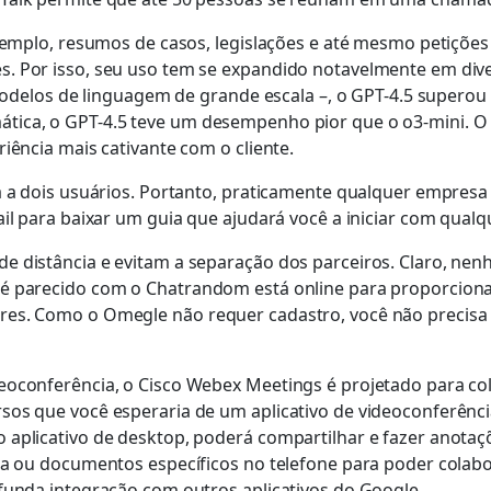
xemplo, resumos de casos, legislações e até mesmo petições 
. Por isso, seu uso tem se expandido notavelmente em diver
los de linguagem de grande escala –, o GPT-4.5 superou
tica, o GPT-4.5 teve um desempenho pior que o o3-mini. O
iência mais cativante com o cliente.
a a dois usuários. Portanto, praticamente qualquer empresa 
ail para baixar um guia que ajudará você a iniciar com qualq
e distância e evitam a separação dos parceiros. Claro, nen
 é parecido com o Chatrandom está online para proporcion
res. Como o Omegle não requer cadastro, você não precisa
eoconferência, o Cisco Webex Meetings é projetado para col
rsos que você esperaria de um aplicativo de videoconferên
 aplicativo de desktop, poderá compartilhar e fazer anotaç
ela ou documentos específicos no telefone para poder colab
ofunda integração com outros aplicativos do Google.