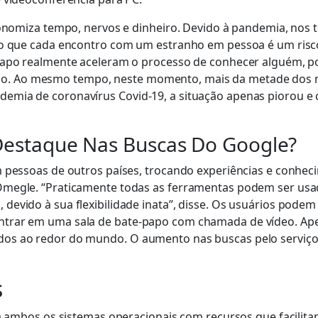
economiza tempo, nervos e dinheiro. Devido à pandemia, nos
ado que cada encontro com um estranho em pessoa é um ris
-papo realmente aceleram o processo de conhecer alguém, p
. Ao mesmo tempo, neste momento, mais da metade dos mil
demia de coronavírus Covid-19, a situação apenas piorou
Destaque Nas Buscas Do Google?
m pessoas de outros países, trocando experiências e conhec
Omegle. “Praticamente todas as ferramentas podem ser usad
devido à sua flexibilidade inata”, disse. Os usuários podem
trar em uma sala de bate-papo com chamada de vídeo. Apes
os ao redor do mundo. O aumento nas buscas pelo serviço,
s
ara ambos os sistemas operacionais com recursos que facilit