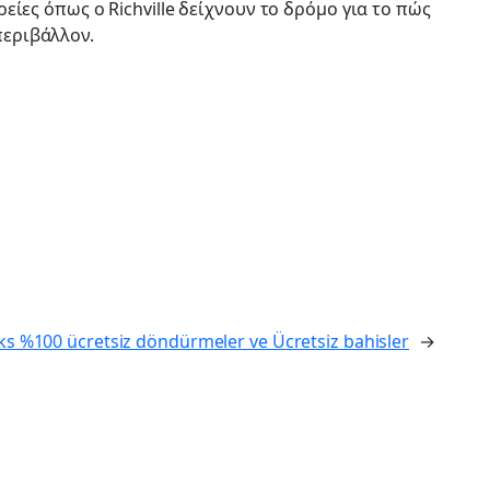
ίες όπως ο Richville δείχνουν το δρόμο για το πώς
περιβάλλον.
 %100 ücretsiz döndürmeler ve Ücretsiz bahisler
→