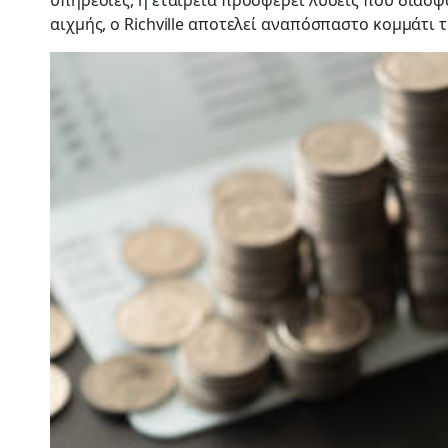
υπηρεσίες, η εταιρεία προσφέρει λύσεις που διασ
αιχμής, ο Richville αποτελεί αναπόσπαστο κομμάτι