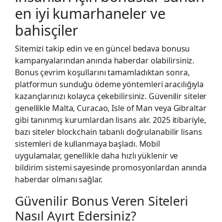
en iyi kumarhaneler ve
bahisçiler
Sitemizi takip edin ve en güncel bedava bonusu
kampanyalarından anında haberdar olabilirsiniz.
Bonus çevrim koşullarını tamamladıktan sonra,
platformun sunduğu ödeme yöntemleri aracılığıyla
kazançlarınızı kolayca çekebilirsiniz. Güvenilir siteler
genellikle Malta, Curacao, Isle of Man veya Gibraltar
gibi tanınmış kurumlardan lisans alır. 2025 itibariyle,
bazı siteler blockchain tabanlı doğrulanabilir lisans
sistemleri de kullanmaya başladı. Mobil
uygulamalar, genellikle daha hızlı yüklenir ve
bildirim sistemi sayesinde promosyonlardan anında
haberdar olmanı sağlar.
Güvenilir Bonus Veren Siteleri
Nasıl Ayırt Edersiniz?