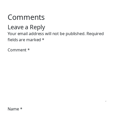
Comments
Leave a Reply
Your email address will not be published.
Required
fields are marked
*
Comment
*
Name
*