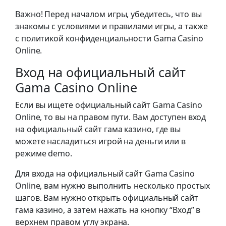
Важно! Перед началом игры, убедитесь, что вы
знакомы с условиями и правилами игры, а также
с политикой конфиденциальности Gama Casino
Online.
Вход на официальный сайт
Gama Casino Online
Если вы ищете официальный сайт Gama Casino
Online, то вы на правом пути. Вам доступен вход
на официальный сайт гама казино, где вы
можете насладиться игрой на деньги или в
режиме demo.
Для входа на официальный сайт Gama Casino
Online, вам нужно выполнить несколько простых
шагов. Вам нужно открыть официальный сайт
гама казино, а затем нажать на кнопку “Вход” в
верхнем правом углу экрана.