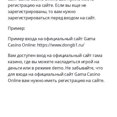
регистрацию на сайте. Если вы еще не
зарегистрированы, то вам нужно
зарегистрироваться перед входом на сайт.
Пример:
Пример входа на официальный сайт Gama
Casino Online: https://www.dongb1.ru/
Вам доступен вход на официальный сайт гама
казино, где вы можете насладиться игрой на
деньги или в режиме demo. Не забывайте, что
для входа на официальный сайт Gama Casino
Online вам нужно иметь регистрацию на сайте.