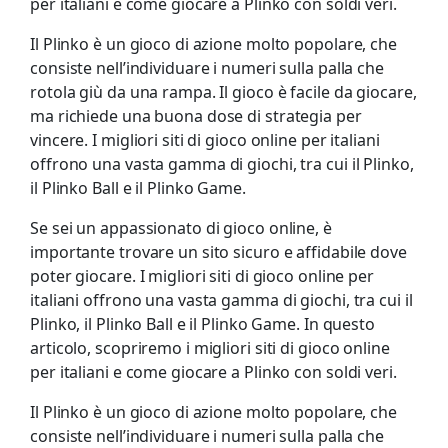
per italiani e come giocare a Plinko con soldi veri.
Il Plinko è un gioco di azione molto popolare, che
consiste nell’individuare i numeri sulla palla che
rotola giù da una rampa. Il gioco è facile da giocare,
ma richiede una buona dose di strategia per
vincere. I migliori siti di gioco online per italiani
offrono una vasta gamma di giochi, tra cui il Plinko,
il Plinko Ball e il Plinko Game.
Se sei un appassionato di gioco online, è
importante trovare un sito sicuro e affidabile dove
poter giocare. I migliori siti di gioco online per
italiani offrono una vasta gamma di giochi, tra cui il
Plinko, il Plinko Ball e il Plinko Game. In questo
articolo, scopriremo i migliori siti di gioco online
per italiani e come giocare a Plinko con soldi veri.
Il Plinko è un gioco di azione molto popolare, che
consiste nell’individuare i numeri sulla palla che