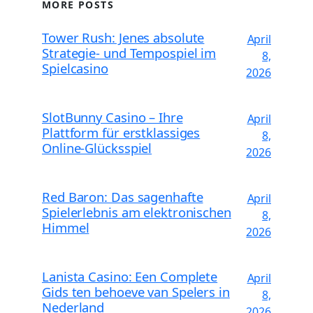
MORE POSTS
Tower Rush: Jenes absolute
April
Strategie- und Tempospiel im
8,
Spielcasino
2026
SlotBunny Casino – Ihre
April
Plattform für erstklassiges
8,
Online-Glücksspiel
2026
Red Baron: Das sagenhafte
April
Spielerlebnis am elektronischen
8,
Himmel
2026
Lanista Casino: Een Complete
April
Gids ten behoeve van Spelers in
8,
Nederland
2026