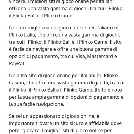
vincere. I migliori siti di gioco online per italiani
offrono una vasta gamma di giochi, tra cui il Plinko,
il Plinko Ball e il Plinko Game.
Uno dei migliori siti di gioco online per italiani è il
Plinko Italia, che offre una vasta gamma di giochi,
tra cui il Plinko, il Plinko Ball e il Plinko Game. Il sito
è facile da navigare e offre una buona gamma di
opzioni di pagamento, tra cui Visa, Mastercard e
PayPal.
Un altro sito di gioco online per italiani è il Plinko
Casino, che offre una vasta gamma di giochi, tra cui
il Plinko, il Plinko Ball e il Plinko Game. Il sito è noto
per la sua ampia gamma di opzioni di pagamento e
la sua facile navigazione.
Se sei un appassionato di gioco online, è
importante trovare un sito sicuro e affidabile dove
poter giocare. I migliori siti di gioco online per