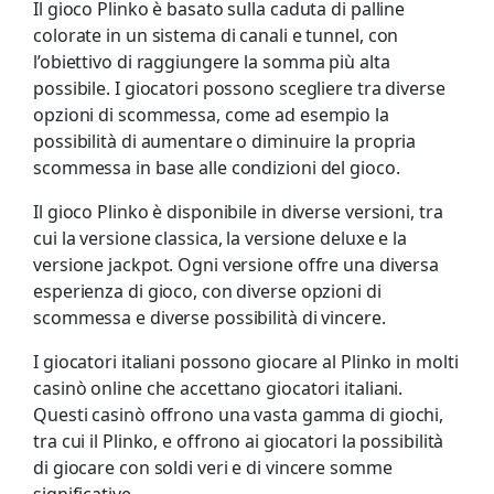
Il gioco Plinko è basato sulla caduta di palline
colorate in un sistema di canali e tunnel, con
l’obiettivo di raggiungere la somma più alta
possibile. I giocatori possono scegliere tra diverse
opzioni di scommessa, come ad esempio la
possibilità di aumentare o diminuire la propria
scommessa in base alle condizioni del gioco.
Il gioco Plinko è disponibile in diverse versioni, tra
cui la versione classica, la versione deluxe e la
versione jackpot. Ogni versione offre una diversa
esperienza di gioco, con diverse opzioni di
scommessa e diverse possibilità di vincere.
I giocatori italiani possono giocare al Plinko in molti
casinò online che accettano giocatori italiani.
Questi casinò offrono una vasta gamma di giochi,
tra cui il Plinko, e offrono ai giocatori la possibilità
di giocare con soldi veri e di vincere somme
significative.