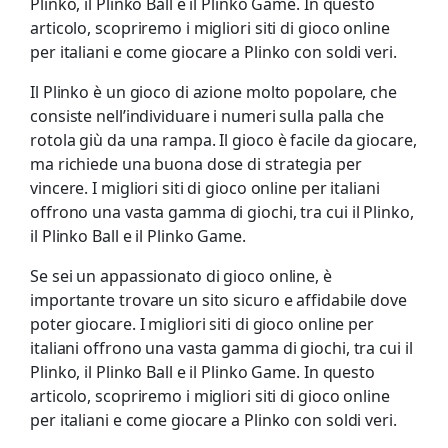
Plinko, il Plinko Ball e il Plinko Game. In questo
articolo, scopriremo i migliori siti di gioco online
per italiani e come giocare a Plinko con soldi veri.
Il Plinko è un gioco di azione molto popolare, che
consiste nell’individuare i numeri sulla palla che
rotola giù da una rampa. Il gioco è facile da giocare,
ma richiede una buona dose di strategia per
vincere. I migliori siti di gioco online per italiani
offrono una vasta gamma di giochi, tra cui il Plinko,
il Plinko Ball e il Plinko Game.
Se sei un appassionato di gioco online, è
importante trovare un sito sicuro e affidabile dove
poter giocare. I migliori siti di gioco online per
italiani offrono una vasta gamma di giochi, tra cui il
Plinko, il Plinko Ball e il Plinko Game. In questo
articolo, scopriremo i migliori siti di gioco online
per italiani e come giocare a Plinko con soldi veri.