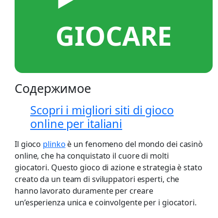
GIOCARE
Содержимое
Scopri i migliori siti di gioco
online per italiani
Il gioco
plinko
è un fenomeno del mondo dei casinò
online, che ha conquistato il cuore di molti
giocatori. Questo gioco di azione e strategia è stato
creato da un team di sviluppatori esperti, che
hanno lavorato duramente per creare
un’esperienza unica e coinvolgente per i giocatori.