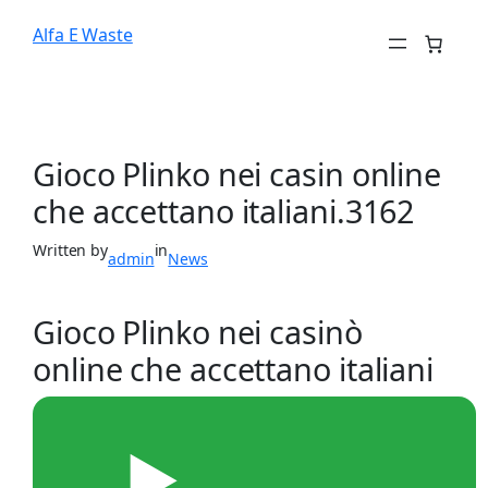
Alfa E Waste
Gioco Plinko nei casin online
che accettano italiani.3162
Written by
in
admin
News
Gioco Plinko nei casinò
online che accettano italiani
▶️