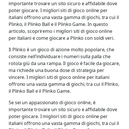
importante trovare un sito sicuro e affidabile dove
poter giocare. I migliori siti di gioco online per
italiani offrono una vasta gamma di giochi, tra cui il
Plinko, il Plinko Ball e il Plinko Game. In questo
articolo, scopriremo i migliori siti di gioco online
per italiani e come giocare a Plinko con soldi veri.
Il Plinko è un gioco di azione molto popolare, che
consiste nell’individuare i numeri sulla palla che
rotola giù da una rampa. Il gioco è facile da giocare,
ma richiede una buona dose di strategia per
vincere. I migliori siti di gioco online per italiani
offrono una vasta gamma di giochi, tra cui il Plinko,
il Plinko Ball e il Plinko Game.
Se sei un appassionato di gioco online, è
importante trovare un sito sicuro e affidabile dove
poter giocare. I migliori siti di gioco online per
italiani offrono una vasta gamma di giochi, tra cui il