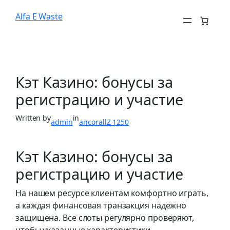
Alfa E Waste
Кэт Казино: бонусы за
регистрацию и участие
Written by
in
admin
ancorallZ 1250
Кэт Казино: бонусы за
регистрацию и участие
На нашем ресурсе клиентам комфортно играть,
а каждая финансовая транзакция надежно
защищена. Все слоты регулярно проверяют,
чтобы указанные характеристики