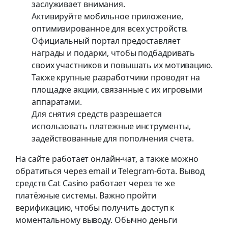
заслуживает внимания.
Активируйте мобильное приложение,
оптимизированное для всех устройств.
Официальный портал предоставляет
награды и подарки, чтобы подбадривать
своих участников и повышать их мотивацию.
Также крупные разработчики проводят на
площадке акции, связанные с их игровыми
аппаратами.
Для снятия средств разрешается
использовать платежные инструменты,
задействованные для пополнения счета.
На сайте работает онлайн-чат, а также можно
обратиться через email и Telegram-бота. Вывод
средств Cat Casino работает через те же
платёжные системы. Важно пройти
верификацию, чтобы получить доступ к
моментальному выводу. Обычно деньги