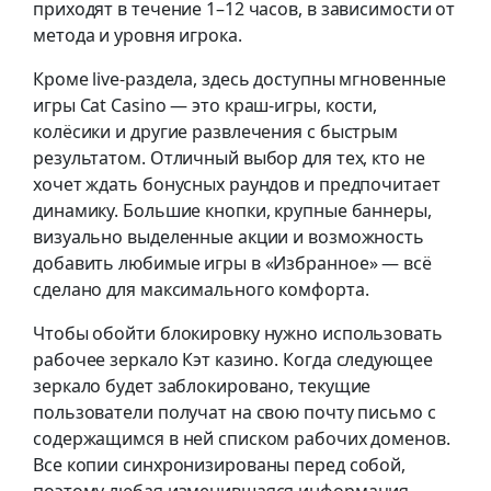
приходят в течение 1–12 часов, в зависимости от
метода и уровня игрока.
Кроме live-раздела, здесь доступны мгновенные
игры Cat Casino — это краш-игры, кости,
колёсики и другие развлечения с быстрым
результатом. Отличный выбор для тех, кто не
хочет ждать бонусных раундов и предпочитает
динамику. Большие кнопки, крупные баннеры,
визуально выделенные акции и возможность
добавить любимые игры в «Избранное» — всё
сделано для максимального комфорта.
Чтобы обойти блокировку нужно использовать
рабочее зеркало Кэт казино. Когда следующее
зеркало будет заблокировано, текущие
пользователи получат на свою почту письмо с
содержащимся в ней списком рабочих доменов.
Все копии синхронизированы перед собой,
поэтому любая изменившаяся информация