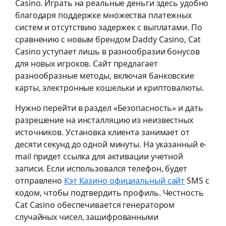
Casino. Играть на реальные деньги здесь удобно
благодаря поддержке множества платежных
систем и отсутствию задержек с выплатами. По
сравнению с новым брендом Daddy Casino, Cat
Casino уступает лишь в разнообразии бонусов
для новых игроков. Сайт предлагает
разнообразные методы, включая банковские
карты, электронные кошельки и криптовалюты.
Нужно перейти в раздел «Безопасность» и дать
разрешение на инсталляцию из неизвестных
источников. Установка клиента занимает от
десяти секунд до одной минуты. На указанный e-
mail придет ссылка для активации учетной
записи. Если использовался телефон, будет
отправлено
Кэт Казино официальный сайт
SMS с
кодом, чтобы подтвердить профиль. Честность
Cat Casino обеспечивается генератором
случайных чисел, зашифрованными