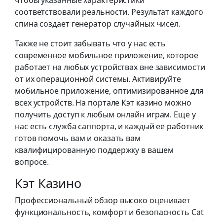
соответствовали реальности. Результат каждого
спина создает генератор случайных чисел.
Также не стоит забывать что у нас есть
современное мобильное приложение, которое
работает на любых устройствах вне зависимости
от их операционной системы. Активируйте
мобильное приложение, оптимизированное для
всех устройств. На портале Кэт казино можно
получить доступ к любым онлайн играм. Еще у
нас есть служба саппорта, и каждый ее работник
готов помочь вам и оказать вам
квалифицированную поддержку в вашем
вопросе.
Кэт Казино
Профессиональный обзор высоко оценивает
функциональность, комфорт и безопасность Cat